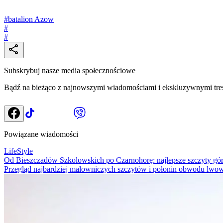
#
batalion Azow
#
#
Subskrybuj nasze media społecznościowe
Bądź na bieżąco z najnowszymi wiadomościami i ekskluzywnymi tre
Powiązane wiadomości
LifeStyle
Od Bieszczadów Szkolowskich po Czarnohorę: najlepsze szczyty górs
Przegląd najbardziej malowniczych szczytów i połonin obwodu lwows