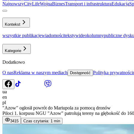
Najnowszy
CityLife
Wojna
Biznes
Transport i infrastruktura
Еdukacja
Sp
Kontekst
wszystkie publikacje
wiadomości
teksty
wideo
kolumny
publiczne dysku
Kategorie
Dodatkowo
O nas
Reklama w naszym mediach
Polityka prywatności
Dostępność
ua
en
pl
"Azow" ogłosił powrót do Mariupola za pomocą dronów
Piloci 1. korpusu NGU "Azow" patrolują tereny na głębokość do 160 k
3415
Czas czytania: 1 min