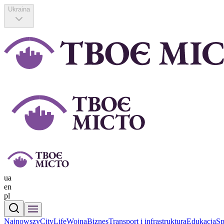
Ukraina
ua
en
pl
Najnowszy
CityLife
Wojna
Biznes
Transport i infrastruktura
Еdukacja
Sp