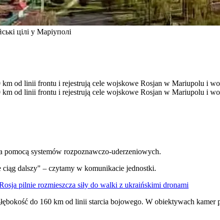
ські цілі у Маріуполі
m od linii frontu i rejestrują cele wojskowe Rosjan w Mariupolu i wo
m od linii frontu i rejestrują cele wojskowe Rosjan w Mariupolu i wo
 za pomocą systemów rozpoznawczo-uderzeniowych.
e ciąg dalszy" – czytamy w komunikacie jednostki.
 Rosja pilnie rozmieszcza siły do walki z ukraińskimi dronami
głębokość do 160 km od linii starcia bojowego. W obiektywach kamer p