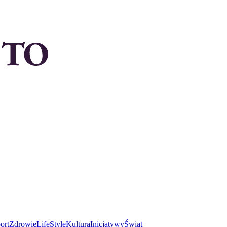
ort
Zdrowie
LifeStyle
Kultura
Inicjatywy
Świat