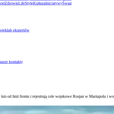
ort
Zdrowie
LifeStyle
Kultura
Inicjatywy
Świat
sje
klub ekspertów
nasze kontakty
m od linii frontu i rejestrują cele wojskowe Rosjan w Mariupolu i wo