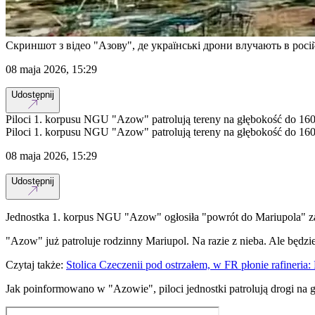
Скриншот з відео "Азову", де українські дрони влучають в росій
08 maja 2026, 15:29
Udostępnij
Piloci 1. korpusu NGU "Azow" patrolują tereny na głębokość do 160 k
Piloci 1. korpusu NGU "Azow" patrolują tereny na głębokość do 160 k
08 maja 2026, 15:29
Udostępnij
Jednostka 1. korpus NGU "Azow" ogłosiła "powrót do Mariupola"
"Azow" już patroluje rodzinny Mariupol. Na razie z nieba. Ale będzi
Czytaj także:
Stolica Czeczenii pod ostrzałem, w FR płonie rafineria:
Jak poinformowano w "Azowie", piloci jednostki patrolują drogi na 