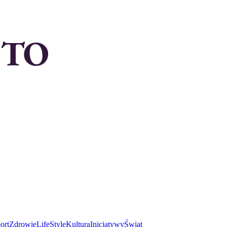
ort
Zdrowie
LifeStyle
Kultura
Inicjatywy
Świat