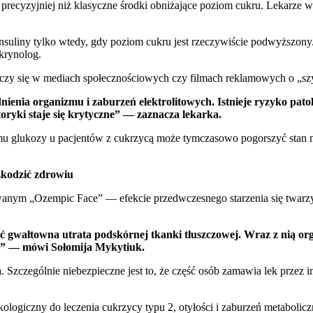
 precyzyjniej niż klasyczne środki obniżające poziom cukru. Lekarze 
ie insuliny tylko wtedy, gdy poziom cukru jest rzeczywiście podwyżs
krynolog.
ilczy się w mediach społecznościowych czy filmach reklamowych o „s
ienia organizmu i zaburzeń elektrolitowych. Istnieje ryzyko patol
oryki staje się krytyczne” — zaznacza lekarka.
 glukozy u pacjentów z cukrzycą może tymczasowo pogorszyć stan nac
zkodzić zdrowiu
 zwanym „Ozempic Face” — efekcie przedwczesnego starzenia się tw
 gwałtowna utrata podskórnej tkanki tłuszczowej. Wraz z nią org
ci” — mówi Sołomija Mykytiuk.
czególnie niebezpieczne jest to, że część osób zamawia lek przez int
ologiczny do leczenia cukrzycy typu 2, otyłości i zaburzeń metaboli