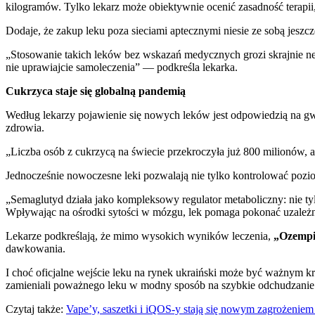
kilogramów. Tylko lekarz może obiektywnie ocenić zasadność terapii
Dodaje, że zakup leku poza sieciami aptecznymi niesie ze sobą jesz
„Stosowanie takich leków bez wskazań medycznych grozi skrajnie n
nie uprawiajcie samoleczenia” — podkreśla lekarka.
Cukrzyca staje się globalną pandemią
Według lekarzy pojawienie się nowych leków jest odpowiedzią na gw
zdrowia.
„Liczba osób z cukrzycą na świecie przekroczyła już 800 milionów,
Jednocześnie nowoczesne leki pozwalają nie tylko kontrolować poz
„Semaglutyd działa jako kompleksowy regulator metaboliczny: nie tyl
Wpływając na ośrodki sytości w mózgu, lek pomaga pokonać uzależni
Lekarze podkreślają, że mimo wysokich wyników leczenia,
„Ozempic
dawkowania.
I choć oficjalne wejście leku na rynek ukraiński może być ważnym kr
zamieniali poważnego leku w modny sposób na szybkie odchudzanie
Czytaj także:
Vape’y, saszetki i iQOS-y stają się nowym zagrożeniem d