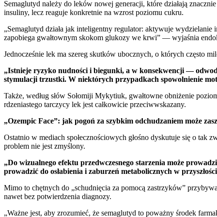
Semaglutyd należy do leków nowej generacji, które działają znacznie
insuliny, lecz reaguje konkretnie na wzrost poziomu cukru.
„Semaglutyd działa jak inteligentny regulator: aktywuje wydzielan
zapobiega gwałtownym skokom glukozy we krwi” — wyjaśnia endo
Jednocześnie lek ma szereg skutków ubocznych, o których często m
„Istnieje ryzyko nudności i biegunki, a w konsekwencji — odwodn
stymulacji trzustki. W niektórych przypadkach spowolnienie mot
Także, według słów Sołomiji Mykytiuk, gwałtowne obniżenie poziomu
rdzeniastego tarczycy lek jest całkowicie przeciwwskazany.
„Ozempic Face”: jak pogoń za szybkim odchudzaniem może zas
Ostatnio w mediach społecznościowych głośno dyskutuje się o tak
problem nie jest zmyślony.
„Do wizualnego efektu przedwczesnego starzenia może prowadzić
prowadzić do osłabienia i zaburzeń metabolicznych w przyszłoś
Mimo to chętnych do „schudnięcia za pomocą zastrzyków” przybywa. Sz
nawet bez potwierdzenia diagnozy.
„Ważne jest, aby zrozumieć, że semaglutyd to poważny środek farmak