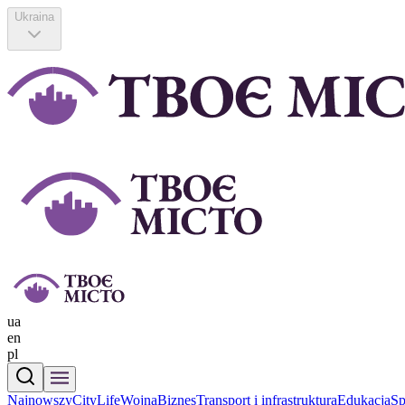
Ukraina
ua
en
pl
Najnowszy
CityLife
Wojna
Biznes
Transport i infrastruktura
Еdukacja
Sp