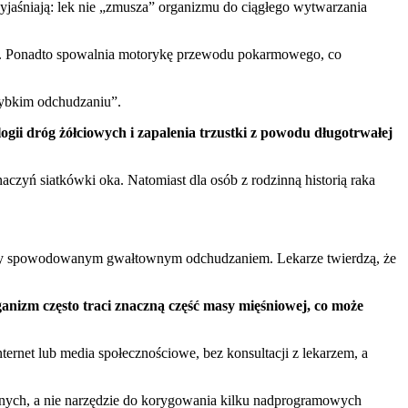
wyjaśniają: lek nie „zmusza” organizmu do ciągłego wytwarzania
zony. Ponadto spowalnia motorykę przewodu pokarmowego, co
zybkim odchudzaniu”.
ogii dróg żółciowych i zapalenia trzustki z powodu długotrwałej
zyń siatkówki oka. Natomiast dla osób z rodzinną historią raka
arzy spowodowanym gwałtownym odchudzaniem. Lekarze twierdzą, że
anizm często traci znaczną część masy mięśniowej, co może
ernet lub media społecznościowe, bez konsultacji z lekarzem, a
cznych, a nie narzędzie do korygowania kilku nadprogramowych