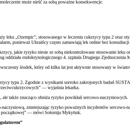
amoleczenie może nieść za sobą poważne konsekwencje.
aży leku „Ozempic”, stosowanego w leczeniu cukrzycy typu 2 oraz otył
 alarm, ponieważ Ukraińcy często zamawiają lek online bez konsultacj
ycy, jakie ryzyko niesie ze sobą niekontrolowane stosowanie leku ora
olog oddziału endokrynologicznego 4. szpitala Drugiego Zjednoczeni
woczesny środek, który od kilku lat jest aktywnie stosowany w świato
cukrzycy typu 2. Zgodnie z wynikami szeroko zakrojonych badań SUST
przeciwcukrzycowych” — wyjaśnia lekarka.
i, ale także znacząco obniża ryzyko powikłań sercowo-naczyniowych.
wo-naczyniową, zmniejszając ryzyko poważnych incydentów sercowo-na
asy początkowej” — mówi Sołomija Mykytiuk.
egulatorem”