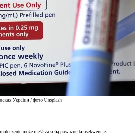
апеках України / фото Unsplash
amoleczenie może nieść za sobą poważne konsekwencje.