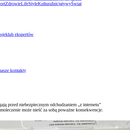
ort
Zdrowie
LifeStyle
Kultura
Inicjatywy
Świat
sje
klub ekspertów
nasze kontakty
egają przed niebezpiecznym odchudzaniem „z internetu”
amoleczenie może nieść za sobą poważne konsekwencje.