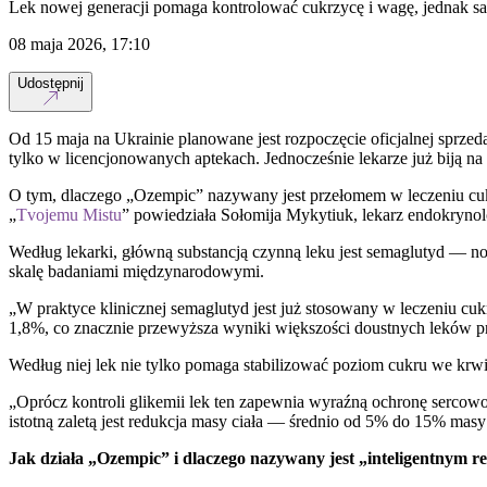
Lek nowej generacji pomaga kontrolować cukrzycę i wagę, jednak s
08 maja 2026, 17:10
Udostępnij
Od 15 maja na Ukrainie planowane jest rozpoczęcie oficjalnej sprzed
tylko w licencjonowanych aptekach. Jednocześnie lekarze już biją na
O tym, dlaczego „Ozempic” nazywany jest przełomem w leczeniu cukrz
„
Tvojemu Mistu
” powiedziała Sołomija Mykytiuk, lekarz endokryn
Według lekarki, główną substancją czynną leku jest semaglutyd — no
skalę badaniami międzynarodowymi.
„W praktyce klinicznej semaglutyd jest już stosowany w leczeniu 
1,8%, co znacznie przewyższa wyniki większości doustnych leków 
Według niej lek nie tylko pomaga stabilizować poziom cukru we krw
„Oprócz kontroli glikemii lek ten zapewnia wyraźną ochronę serco
istotną zaletą jest redukcja masy ciała — średnio od 5% do 15% m
Jak działa „Ozempic” i dlaczego nazywany jest „inteligentnym r