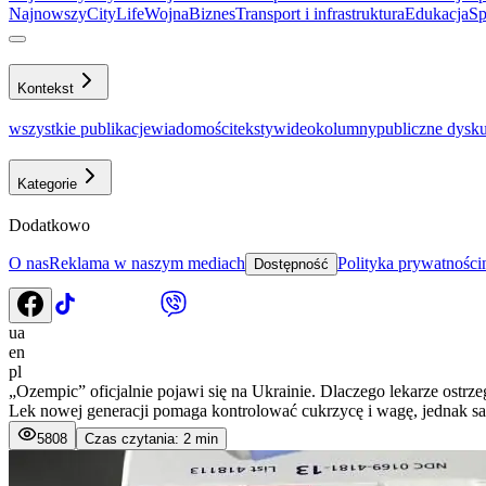
Najnowszy
CityLife
Wojna
Biznes
Transport i infrastruktura
Еdukacja
Sp
Kontekst
wszystkie publikacje
wiadomości
teksty
wideo
kolumny
publiczne dysku
Kategorie
Dodatkowo
O nas
Reklama w naszym mediach
Polityka prywatności
Dostępność
ua
en
pl
„Ozempic” oficjalnie pojawi się na Ukrainie. Dlaczego lekarze ostrz
Lek nowej generacji pomaga kontrolować cukrzycę i wagę, jednak s
5808
Czas czytania: 2 min