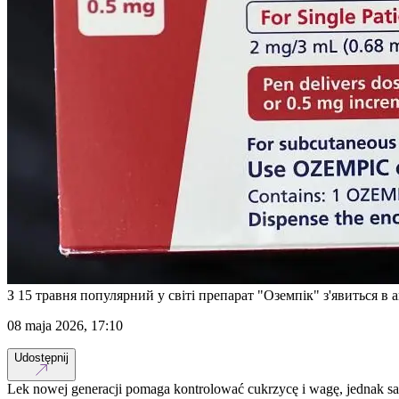
З 15 травня популярний у світі препарат "Оземпік" з'явиться в 
08 maja 2026, 17:10
Udostępnij
Lek nowej generacji pomaga kontrolować cukrzycę i wagę, jednak s