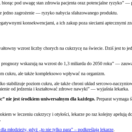
, biorąc pod uwagę stan zdrowia pacjenta oraz potencjalne ryzyko” —
cze jedno zagrożenie — ryzyko nabycia sfałszowanego produktu.
egatywnymi konsekwencjami, a ich zakup poza sieciami aptecznymi zn
ałtowny wzrost liczby chorych na cukrzycę na świecie. Dziś jest to j
 a prognozy wskazują na wzrost do 1,3 miliarda do 2050 roku” — zauw
iom cukru, ale także kompleksowo wpływać na organizm.
ko stabilizuje poziom cukru, ale także chroni układ sercowo-naczyniow
enie od jedzenia i kształtować zdrowe nawyki” — wyjaśnia lekarka.
” nie jest środkiem uniwersalnym dla każdego.
Preparat wymaga ś
okiem w leczeniu cukrzycy i otyłości, lekarze po raz kolejny apelują
.
la młodzieży, gdyż „to nie tylko para” – podkreślają lekarze
.