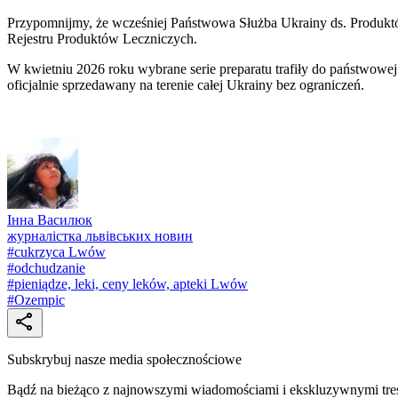
Przypomnijmy, że wcześniej Państwowa Służba Ukrainy ds. Produktó
Rejestru Produktów Leczniczych.
W kwietniu 2026 roku wybrane serie preparatu trafiły do państwowe
oficjalnie sprzedawany na terenie całej Ukrainy bez ograniczeń.
Інна Василюк
журналістка львівських новин
#
cukrzyca Lwów
#
odchudzanie
#
pieniądze, leki, ceny leków, apteki Lwów
#
Ozempic
Subskrybuj nasze media społecznościowe
Bądź na bieżąco z najnowszymi wiadomościami i ekskluzywnymi tre