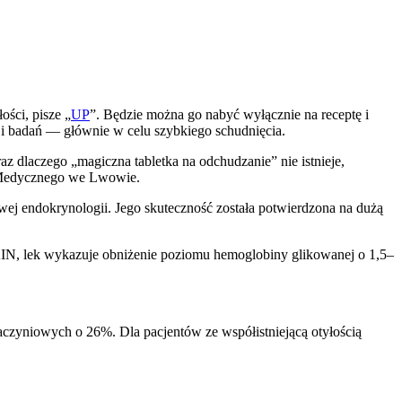
ości, pisze „
UP
”. Będzie można go nabyć wyłącznie na receptę i
i i badań — głównie w celu szybkiego schudnięcia.
z dlaczego „magiczna tabletka na odchudzanie” nie istnieje,
a Medycznego we Lwowie.
wej endokrynologii. Jego skuteczność została potwierdzona na dużą
AIN, lek wykazuje obniżenie poziomu hemoglobiny glikowanej o 1,5–
czyniowych o 26%. Dla pacjentów ze współistniejącą otyłością