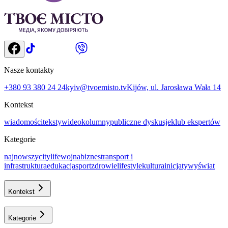
Nasze kontakty
+380 93 380 24 24
kyiv@tvoemisto.tv
Kijów, ul. Jarosława Wała 14
Kontekst
wiadomości
teksty
wideo
kolumny
publiczne dyskusje
klub ekspertów
Kategorie
najnowszy
citylife
wojna
biznes
transport i
infrastruktura
еdukacja
sport
zdrowie
lifestyle
kultura
inicjatywy
świat
Kontekst
Kategorie