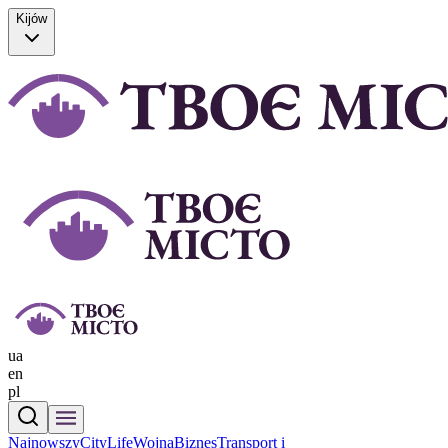
Kijów
ua
en
pl
Najnowszy
CityLife
Wojna
Biznes
Transport i