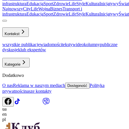
infrastruktura
Еdukacja
Sport
Zdrowie
LifeStyle
Kultura
Inicjatywy
Świat
Najnowszy
CityLife
Wojna
Biznes
Transport i
infrastruktura
Еdukacja
Sport
Zdrowie
LifeStyle
Kultura
Inicjatywy
Świat
Kontekst
wszystkie publikacje
wiadomości
teksty
wideo
kolumny
publiczne
dyskusje
klub ekspertów
Kategorie
Dodatkowo
O nas
Reklama w naszym mediach
Polityka
Dostępność
prywatności
nasze kontakty
ua
en
pl