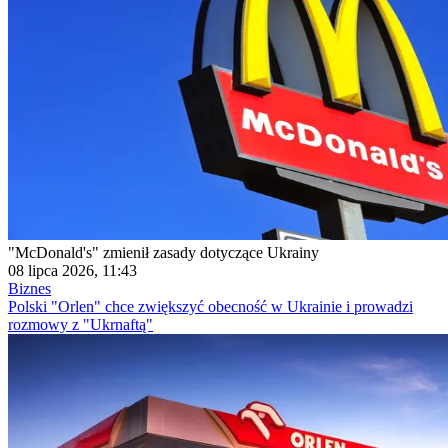
"McDonald's" zmienił zasady dotyczące Ukrainy
08 lipca 2026, 11:43
Biznes
Polski "Orlen" chce zwiększyć obecność w Ukrainie i prowadzi
rozmowy z "Ukrnaftą"