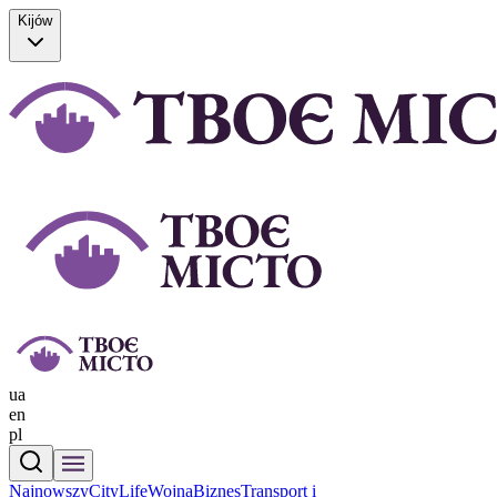
Kijów
ua
en
pl
Najnowszy
CityLife
Wojna
Biznes
Transport i