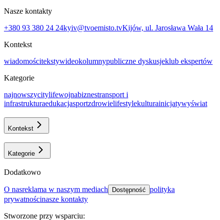
Nasze kontakty
+380 93 380 24 24
kyiv@tvoemisto.tv
Kijów, ul. Jarosława Wała 14
Kontekst
wiadomości
teksty
wideo
kolumny
publiczne dyskusje
klub ekspertów
Kategorie
najnowszy
citylife
wojna
biznes
transport i
infrastruktura
еdukacja
sport
zdrowie
lifestyle
kultura
inicjatywy
świat
Kontekst
Kategorie
Dodatkowo
o nas
reklama w naszym mediach
polityka
Dostępność
prywatności
nasze kontakty
Stworzone przy wsparciu
: