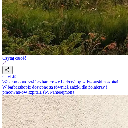
Czytaj całość
CityLife
Weteran otworzył bezbarierowy barbershop w lwowskim szpitalu
W barbershopie dostępne są również zniżki dla żołnierzy i
pracowników szpitala św. Pantelejmona.