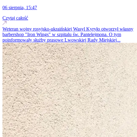
06 sierpnia, 15:47
Czytaj całość
Weteran wojny rosyjsko-ukraińskiej Wasyl Kyryło otworzył własny
barbershop "Iron Wings" w szpitalu św. Pantelejmona. O tym
poinformowały służby prasowe Lwowskiej Rady Miejskiej...