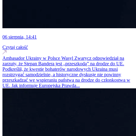
06 sierpnia, 14:41
Czytaj całość
Ambasador Ukrainy w Polsce Wasyl Zwarycz odpowiedział na
zarzuty, że Stepan Bandera jest „przeszkodą” na drodze do UE.
Podkreślił, że kwestię bohaterów narodowych Ukraina musi
rozstrzygać samodzielnie, a historyczne dyskusje nie powinny
przeszkadzać we wspieraniu państwa na drodze do członkostwa w
UE. Jak informuje Europejska Prawda...