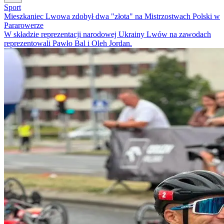
Sport
Mieszkaniec Lwowa zdobył dwa "złota" na Mistrzostwach Polski w
Pararowerze
W składzie reprezentacji narodowej Ukrainy Lwów na zawodach
reprezentowali Pawło Bal i Oleh Jordan.