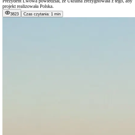
Prezydent Lwowa powiedział, że Ukraina zrezygnowała z tego, aby
projekt realizowała Polska.
3823
Czas czytania: 1 min