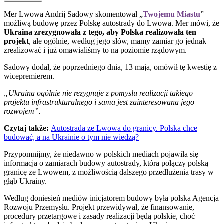
Mer Lwowa Andrij Sadowy skomentował „
Twojemu Miastu
”
możliwą budowę przez Polskę autostrady do Lwowa. Mer mówi, że
Ukraina zrezygnowała z tego, aby Polska realizowała ten
projekt
, ale ogólnie, według jego słów, mamy zamiar go jednak
zrealizować i już omawialiśmy to na poziomie rządowym.
Sadowy dodał, że poprzedniego dnia, 13 maja, omówił tę kwestię z
wicepremierem.
„Ukraina ogólnie nie rezygnuje z pomysłu realizacji takiego
projektu infrastrukturalnego i sama jest zainteresowana jego
rozwojem”.
Czytaj także:
Autostrada ze Lwowa do granicy. Polska chce
budować, a na Ukrainie o tym nie wiedzą?
Przypomnijmy, że niedawno w polskich mediach pojawiła się
informacja o zamiarach budowy autostrady, która połączy polską
granicę ze Lwowem, z możliwością dalszego przedłużenia trasy w
głąb Ukrainy.
Według doniesień mediów inicjatorem budowy była polska Agencja
Rozwoju Przemysłu. Projekt przewidywał, że finansowanie,
procedury przetargowe i zasady realizacji będą polskie, choć