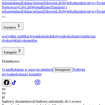
infrastruktura
Еdukacja
Sport
Zdrowie
LifeStyle
Kultura
Inicjatywy
Świat
Najnowszy
CityLife
Wojna
Biznes
Transport i
infrastruktura
Еdukacja
Sport
Zdrowie
LifeStyle
Kultura
Inicjatywy
Świat
Kontekst
wszystkie publikacje
wiadomości
teksty
wideo
kolumny
publiczne
dyskusje
klub ekspertów
Kategorie
Dodatkowo
O nas
Reklama w naszym mediach
Polityka
Dostępność
prywatności
nasze kontakty
ua
en
pl
Sadowy skomentował budowę autostrady do Lwowa