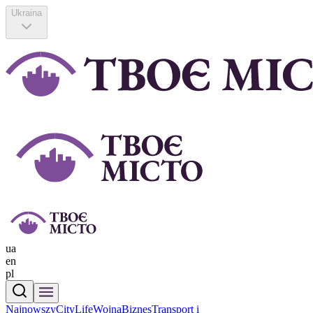
Ukraina
ua
en
pl
Najnowszy
CityLife
Wojna
Biznes
Transport i