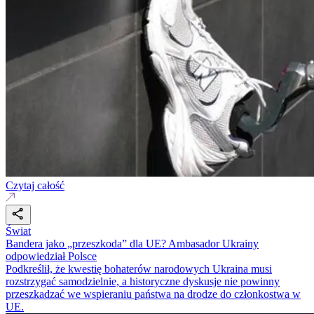
Czytaj całość
Świat
Bandera jako „przeszkoda” dla UE? Ambasador Ukrainy
odpowiedział Polsce
Podkreślił, że kwestię bohaterów narodowych Ukraina musi
rozstrzygać samodzielnie, a historyczne dyskusje nie powinny
przeszkadzać we wspieraniu państwa na drodze do członkostwa w
UE.