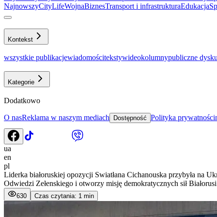
Najnowszy
CityLife
Wojna
Biznes
Transport i infrastruktura
Еdukacja
Sp
Kontekst
wszystkie publikacje
wiadomości
teksty
wideo
kolumny
publiczne dysku
Kategorie
Dodatkowo
O nas
Reklama w naszym mediach
Polityka prywatności
Dostępność
ua
en
pl
Liderka białoruskiej opozycji Swiatłana Cichanouska przybyła na Uk
Odwiedzi Zełenskiego i otworzy misję demokratycznych sił Białorusi
630
Czas czytania: 1 min