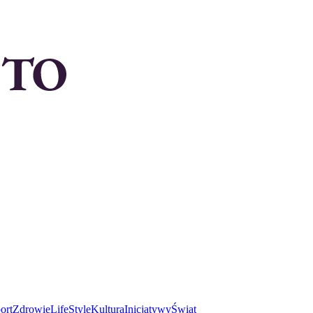
ort
Zdrowie
LifeStyle
Kultura
Inicjatywy
Świat