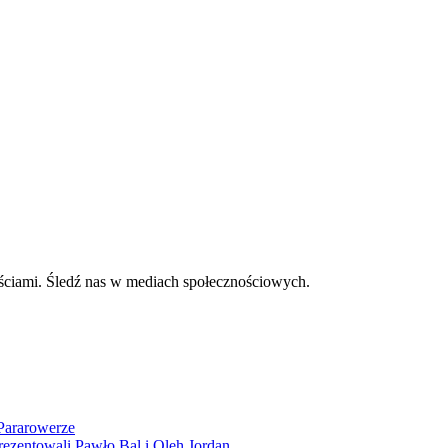
ściami. Śledź nas w mediach społecznościowych.
Pararowerze
ezentowali Pawło Bal i Oleh Jordan.