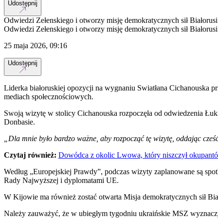
Udostępnij
Odwiedzi Zełenskiego i otworzy misję demokratycznych sił Białorusi
Odwiedzi Zełenskiego i otworzy misję demokratycznych sił Białorusi
25 maja 2026, 09:16
Udostępnij
Liderka białoruskiej opozycji na wygnaniu Swiatłana Cichanouska pr
mediach społecznościowych.
Swoją wizytę w stolicy Cichanouska rozpoczęła od odwiedzenia Łuki
Donbasie.
„Dla mnie było bardzo ważne, aby rozpocząć tę wizytę, oddając cześ
Czytaj również:
Dowódca z okolic Lwowa, który niszczył okupant
Według „Europejskiej Prawdy”, podczas wizyty zaplanowane są spo
Rady Najwyższej i dyplomatami UE.
W Kijowie ma również zostać otwarta Misja demokratycznych sił Biał
Należy zauważyć, że w ubiegłym tygodniu ukraińskie MSZ wyznaczył