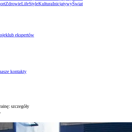
ort
Zdrowie
LifeStyle
Kultura
Inicjatywy
Świat
sje
klub ekspertów
nasze kontakty
rainę: szczegóły
.