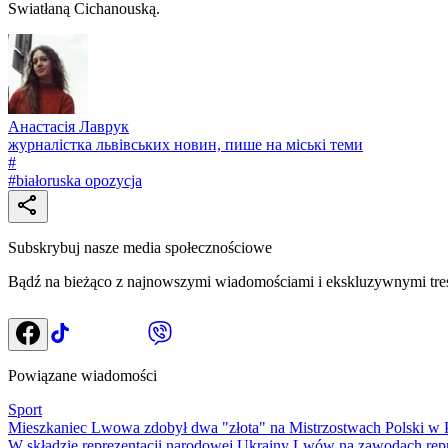
Swiatłaną Cichanouską.
Анастасія Лаврук
журналістка львівських новин, пише на міські теми
#
#
białoruska opozycja
Subskrybuj nasze media społecznościowe
Bądź na bieżąco z najnowszymi wiadomościami i ekskluzywnymi tre
Powiązane wiadomości
Sport
Mieszkaniec Lwowa zdobył dwa "złota" na Mistrzostwach Polski w 
W składzie reprezentacji narodowej Ukrainy Lwów na zawodach repr