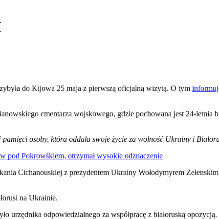
.
.
zybyła do Kijowa 25 maja z pierwszą oficjalną wizytą. O tym
informuj
anowskiego cmentarza wojskowego, gdzie pochowana jest 24-letnia bia
ć pamięci osoby, która oddała swoje życie za wolność Ukrainy i Białor
ów pod Pokrowśkiem, otrzymał wysokie odznaczenie
tkania Cichanouskiej z prezydentem Ukrainy Wołodymyrem Zełenskim,
orusi na Ukrainie.
o urzędnika odpowiedzialnego za współpracę z białoruską opozycją. 