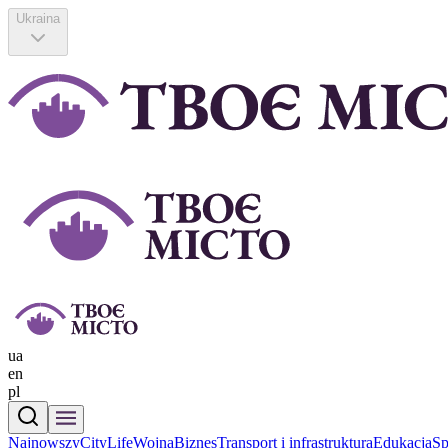
Ukraina
ua
en
pl
Najnowszy
CityLife
Wojna
Biznes
Transport i infrastruktura
Еdukacja
Sp