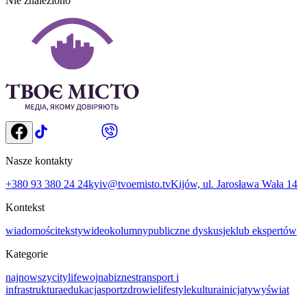
Nie znaleziono
Nasze kontakty
+380 93 380 24 24
kyiv@tvoemisto.tv
Kijów, ul. Jarosława Wała 14
Kontekst
wiadomości
teksty
wideo
kolumny
publiczne dyskusje
klub ekspertów
Kategorie
najnowszy
citylife
wojna
biznes
transport i
infrastruktura
еdukacja
sport
zdrowie
lifestyle
kultura
inicjatywy
świat