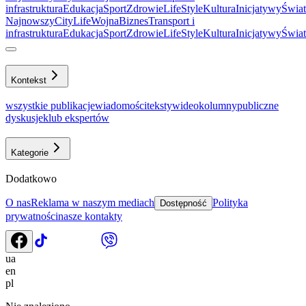
infrastruktura
Еdukacja
Sport
Zdrowie
LifeStyle
Kultura
Inicjatywy
Świat
Najnowszy
CityLife
Wojna
Biznes
Transport i
infrastruktura
Еdukacja
Sport
Zdrowie
LifeStyle
Kultura
Inicjatywy
Świat
Kontekst
wszystkie publikacje
wiadomości
teksty
wideo
kolumny
publiczne
dyskusje
klub ekspertów
Kategorie
Dodatkowo
O nas
Reklama w naszym mediach
Polityka
Dostępność
prywatności
nasze kontakty
ua
en
pl