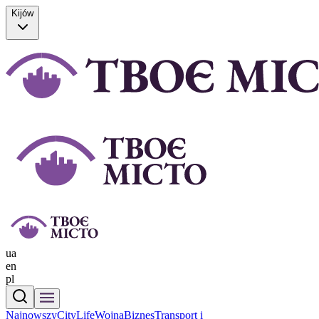
Kijów
ua
en
pl
Najnowszy
CityLife
Wojna
Biznes
Transport i