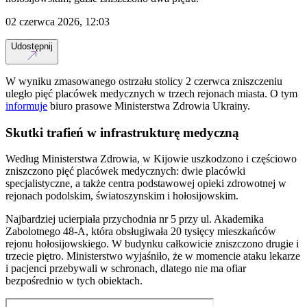
02 czerwca 2026, 12:03
Udostępnij
W wyniku zmasowanego ostrzału stolicy 2 czerwca zniszczeniu
uległo pięć placówek medycznych w trzech rejonach miasta. O tym
informuje
biuro prasowe Ministerstwa Zdrowia Ukrainy.
Skutki trafień w infrastrukturę medyczną
Według Ministerstwa Zdrowia, w Kijowie uszkodzono i częściowo
zniszczono pięć placówek medycznych: dwie placówki
specjalistyczne, a także centra podstawowej opieki zdrowotnej w
rejonach podolskim, świato­szynskim i hołosijowskim.
Najbardziej ucierpiała przychodnia nr 5 przy ul. Akademika
Zabolotnego 48-A, która obsługiwała 20 tysięcy mieszkańców
rejonu hołosijowskiego. W budynku całkowicie zniszczono drugie i
trzecie piętro. Ministerstwo wyjaśniło, że w momencie ataku lekarze
i pacjenci przebywali w schronach, dlatego nie ma ofiar
bezpośrednio w tych obiektach.