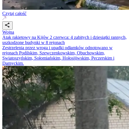
Czytaj całość
Wojna
Atak rakietowy na Kijów 2 czerwca: 4 zabitych i dziesiątki rannych,
uszkodzone budynki w 8 rejonach
Zestrzelenia przez wroga i upadki odłamków odnotowano w
rejonach Podilskim, Szewczenkowskim, Obuchowskim,
Swiatoszyńskim, Sołomiańskim, Hołosijiwskim, Peczerskim i
Darnyckim.