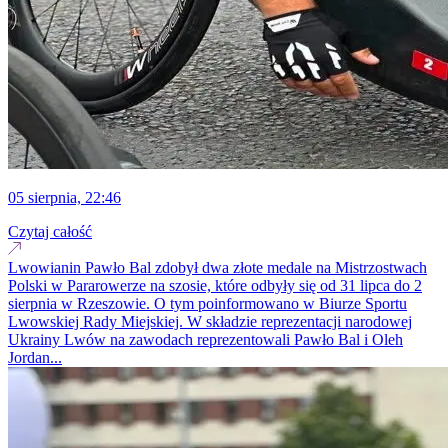
05 sierpnia, 22:46
Czytaj całość
Lwowianin Pawło Bal zdobył dwa złote medale na Mistrzostwach
Polski w Pararowerze na szosie, które odbyły się od 31 lipca do 2
sierpnia w Rzeszowie. O tym poinformowano w Biurze Sportu
Lwowskiej Rady Miejskiej. W składzie reprezentacji narodowej
Ukrainy Lwów na zawodach reprezentowali Pawło Bal i Oleh
Jordan...