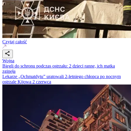
Czytaj całość
Wojna
Biegli do schronu podczas ostrzału: 2 dzieci ranne, ich matka
zginęła
Lekarze „Ochmatdytu” uratowali 2-letniego chłopca po nocnym
ostrzale Kijowa 2 czerwca