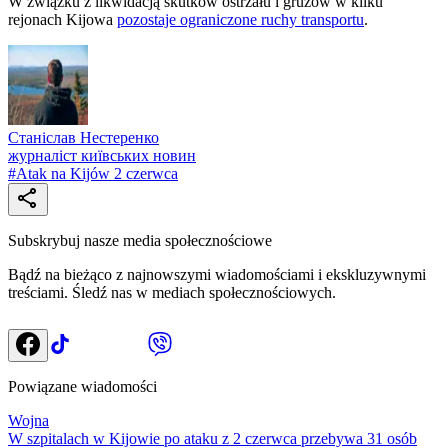
W związku z likwidacją skutków ostrzału i gruzów w kilku
rejonach Kijowa
pozostaje ograniczone ruchy transportu
.
Станіслав Нестеренко
журналіст київських новин
#
Atak na Kijów 2 czerwca
Subskrybuj nasze media społecznościowe
Bądź na bieżąco z najnowszymi wiadomościami i ekskluzywnymi
treściami. Śledź nas w mediach społecznościowych.
Powiązane wiadomości
Wojna
W szpitalach w Kijowie po ataku z 2 czerwca przebywa 31 osób