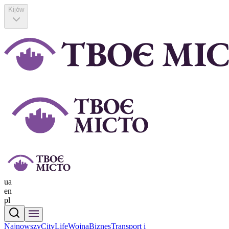
Kijów
ua
en
pl
Najnowszy
CityLife
Wojna
Biznes
Transport i