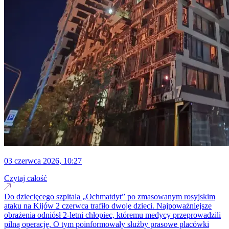
03 czerwca 2026, 10:27
Czytaj całość
Do dziecięcego szpitala „Ochmatdyt” po zmasowanym rosyjskim
ataku na Kijów 2 czerwca trafiło dwoje dzieci. Najpoważniejsze
obrażenia odniósł 2-letni chłopiec, któremu medycy przeprowadzili
pilną operację. O tym poinformowały służby prasowe placówki