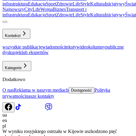
infrastruktura
Еdukacja
Sport
Zdrowie
LifeStyle
Kultura
Inicjatywy
Świat
Najnowszy
CityLife
Wojna
Biznes
Transport i
infrastruktura
Еdukacja
Sport
Zdrowie
LifeStyle
Kultura
Inicjatywy
Świat
Kontekst
wszystkie publikacje
wiadomości
teksty
wideo
kolumny
publiczne
dyskusje
klub ekspertów
Kategorie
Dodatkowo
O nas
Reklama w naszym mediach
Polityka
Dostępność
prywatności
nasze kontakty
ua
en
pl
W wyniku rosyjskiego ostrzału w Kijowie uszkodzono pięć