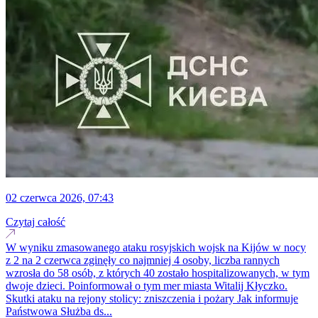
02 czerwca 2026, 07:43
Czytaj całość
W wyniku zmasowanego ataku rosyjskich wojsk na Kijów w nocy
z 2 na 2 czerwca zginęły co najmniej 4 osoby, liczba rannych
wzrosła do 58 osób, z których 40 zostało hospitalizowanych, w tym
dwoje dzieci. Poinformował o tym mer miasta Witalij Kłyczko.
Skutki ataku na rejony stolicy: zniszczenia i pożary Jak informuje
Państwowa Służba ds...