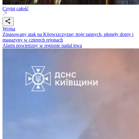
Czytaj całość
Wojna
Zmasowany atak na Kijowszczyznę: troje rannych, płonęły domy i
magazyny w czterech rejonach
Alarm powietrzny w regionie nadal trwa