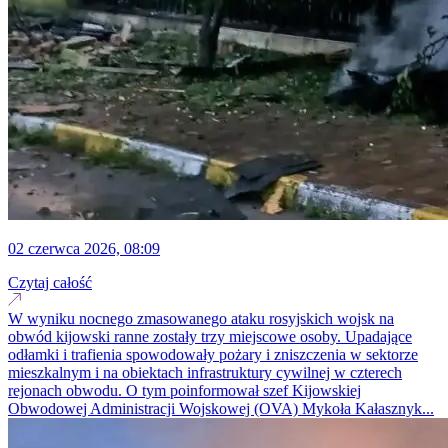
02 czerwca 2026, 08:09
Czytaj całość
W wyniku nocnego zmasowanego ataku rosyjskich wojsk na
obwód kijowski ranne zostały trzy miejscowe osoby. Upadające
odłamki i trafienia spowodowały pożary i zniszczenia w sektorze
mieszkalnym i na obiektach infrastruktury cywilnej w czterech
rejonach obwodu. O tym poinformował szef Kijowskiej
Obwodowej Administracji Wojskowej (OVA) Mykoła Kałasznyk...