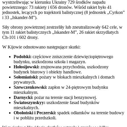
wystrzeliwując w kierunku Ukrainy 729 środków napadu
powietrznego: 73 rakiety i 656 dronów. Wśród rakiet było 41
jednostek, lecących po trajektorii balistycznej (8 jednostek „Cyrkon”
i 33 „Iskander-M”).
Siły obrony powietrznej zestrzeliły lub zneutralizowały 642 cele, w
tym 11 rakiet balistycznych „Iskander-M”, 26 rakiet skrzydlatych
Ch-101 i 602 drony.
W Kijowie odnotowano następujące skutki:
Podolski:
częściowe zniszczenie dziewięciopiętrowego
budynku, uszkodzona szkoła i magazyn.
Hołosijowski:
zrujnowana przychodnia, uszkodzony
budynek biurowy i obiekty handlowe.
Sołomiański:
pożary w blokach mieszkalnych i domach
prywatnych.
Szewczenkowski:
zapłon w 24-piętrowym budynku
mieszkalnym.
Darnycki:
pożar na terenie stacji benzynowej.
Świato­szynskyy:
uszkodzenie fasad budynków
mieszkalnych.
Oboloński i Peczerski:
spadek odłamków na terenie budowy
i w pobliżu przedszkoli.