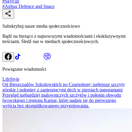
#
SkyFall
#
Airbus Defence and Space
Subskrybuj nasze media społecznościowe
Bądź na bieżąco z najnowszymi wiadomościami i ekskluzywnymi
treściami. Śledź nas w mediach społecznościowych.
Powiązane wiadomości
LifeStyle
Od Bieszczadów Szkolowskich po Czarnohorę: najlepsze szczyty
górskie i połoniny z zapierającymi dech w piersiach panoramami
Przegląd najbardziej malowniczych szczytów i połonin obwodu
lwowskiego i regionu Karpat, które nadają się do pierwszego
wejścia bez skomplikowanego przygotowania.