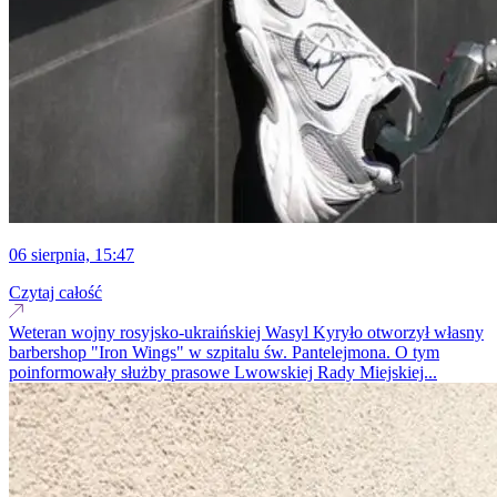
06 sierpnia, 15:47
Czytaj całość
Weteran wojny rosyjsko-ukraińskiej Wasyl Kyryło otworzył własny
barbershop "Iron Wings" w szpitalu św. Pantelejmona. O tym
poinformowały służby prasowe Lwowskiej Rady Miejskiej...