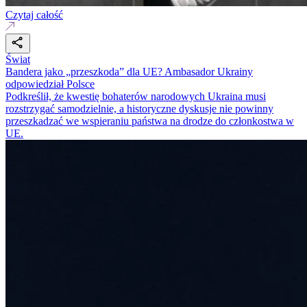
Czytaj całość
Świat
Bandera jako „przeszkoda” dla UE? Ambasador Ukrainy
odpowiedział Polsce
Podkreślił, że kwestię bohaterów narodowych Ukraina musi
rozstrzygać samodzielnie, a historyczne dyskusje nie powinny
przeszkadzać we wspieraniu państwa na drodze do członkostwa w
UE.