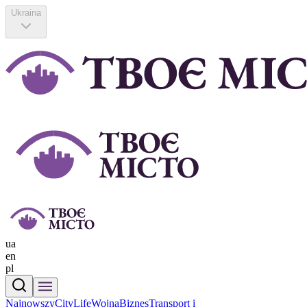
Ukraina
ua
en
pl
Najnowszy
CityLife
Wojna
Biznes
Transport i