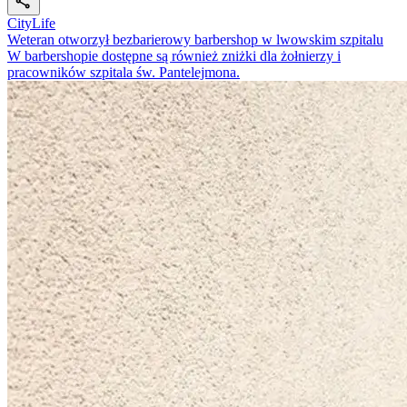
CityLife
Weteran otworzył bezbarierowy barbershop w lwowskim szpitalu
W barbershopie dostępne są również zniżki dla żołnierzy i
pracowników szpitala św. Pantelejmona.