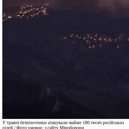
У травні безпілотники атакували майже 180 тисяч російських
цілей / Фото умовне, з сайту Міноборони