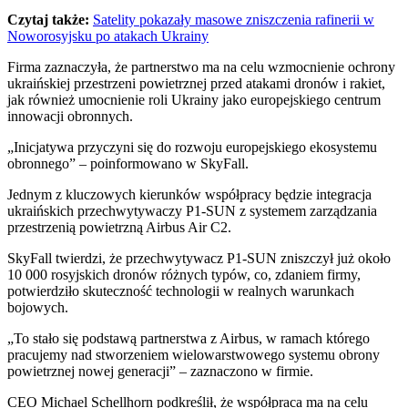
Czytaj także:
Satelity pokazały masowe zniszczenia rafinerii w
Noworosyjsku po atakach Ukrainy
Firma zaznaczyła, że partnerstwo ma na celu wzmocnienie ochrony
ukraińskiej przestrzeni powietrznej przed atakami dronów i rakiet,
jak również umocnienie roli Ukrainy jako europejskiego centrum
innowacji obronnych.
„Inicjatywa przyczyni się do rozwoju europejskiego ekosystemu
obronnego” – poinformowano w SkyFall.
Jednym z kluczowych kierunków współpracy będzie integracja
ukraińskich przechwytywaczy P1-SUN z systemem zarządzania
przestrzenią powietrzną Airbus Air C2.
SkyFall twierdzi, że przechwytywacz P1-SUN zniszczył już około
10 000 rosyjskich dronów różnych typów, co, zdaniem firmy,
potwierdziło skuteczność technologii w realnych warunkach
bojowych.
„To stało się podstawą partnerstwa z Airbus, w ramach którego
pracujemy nad stworzeniem wielowarstwowego systemu obrony
powietrznej nowej generacji” – zaznaczono w firmie.
CEO Michael Schellhorn podkreślił, że współpraca ma na celu