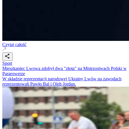
Czytaj całość
Sport
Mieszkaniec Lwowa zdobył dwa "złota" na Mistrzostwach Polski w
Pararowerze
W składzie reprezentacji narodowej Ukrainy Lwów na zawodach
reprezentowali Pawło Bal i Oleh Jordan.