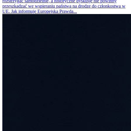
rozstrzygać samodzielnie, a historyczne dyskusje nie powinny
przeszkadzać we wspieraniu państwa na drodze do członkostwa w
UE. Jak informuje Europejska Prawda...