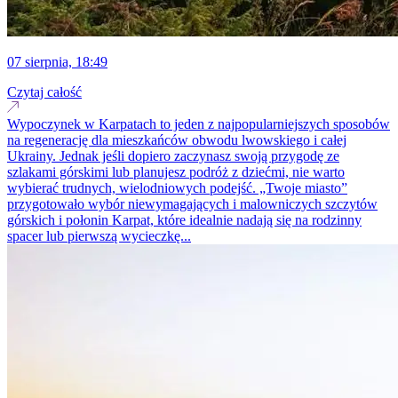
07 sierpnia, 18:49
Czytaj całość
Wypoczynek w Karpatach to jeden z najpopularniejszych sposobów
na regenerację dla mieszkańców obwodu lwowskiego i całej
Ukrainy. Jednak jeśli dopiero zaczynasz swoją przygodę ze
szlakami górskimi lub planujesz podróż z dziećmi, nie warto
wybierać trudnych, wielodniowych podejść. „Twoje miasto”
przygotowało wybór niewymagających i malowniczych szczytów
górskich i połonin Karpat, które idealnie nadają się na rodzinny
spacer lub pierwszą wycieczkę...