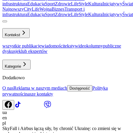
infrastruktura
Еdukacja
Sport
Zdrowie
LifeStyle
Kultura
Inicjatywy
Świat
Najnowszy
CityLife
Wojna
Biznes
Transport i
infrastruktura
Еdukacja
Sport
Zdrowie
LifeStyle
Kultura
Inicjatywy
Świat
Kontekst
wszystkie publikacje
wiadomości
teksty
wideo
kolumny
publiczne
dyskusje
klub ekspertów
Kategorie
Dodatkowo
O nas
Reklama w naszym mediach
Polityka
Dostępność
prywatności
nasze kontakty
ua
en
pl
SkyFall i Airbus łączą siły, by chronić Ukrainę: co zmieni się w