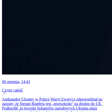
06 sierpnia, 14:41
Czytaj całość
Ambasador Ukrainy w Polsce Wasyl Zwarycz odpowiedział na
zarzuty, że Stepan Bandera jest „przeszkodą” na drodze do UE.
Podkreślił, że kwestię bohaterów narodowych Ukraina musi