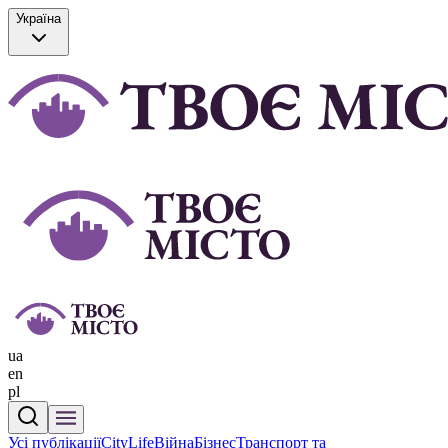
Україна
ua
en
pl
Усі публікації
CityLife
Війна
Бізнес
Транспорт та