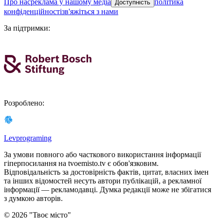
про нас
реклама у нашому медіа
політика
Доступність
конфіденційності
зв'яжіться з нами
За підтримки
:
Розроблено
:
Levprograming
За умови повного або часткового використання iнформацiї
гіперпосилання на tvoemisto.tv є обов'язковим.
Відповідальність за достовірність фактів, цитат, власних імен
та інших відомостей несуть автори публікацій, а рекламної
інформації — рекламодавці. Думка редакцiї може не збiгатися
з думкою авторiв.
©
2026
"
Твоє місто
"