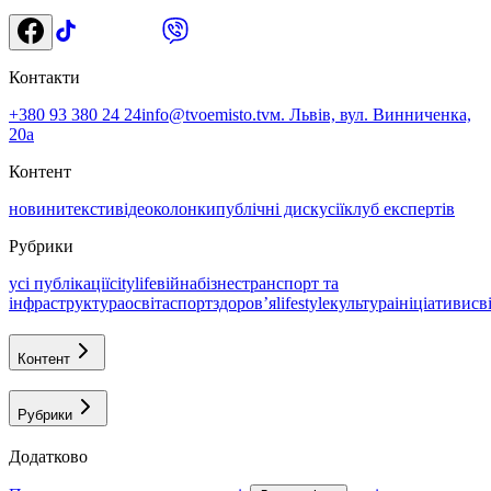
Контакти
+380 93 380 24 24
info@tvoemisto.tv
м. Львів, вул. Винниченка,
20а
Контент
новини
тексти
відео
колонки
публічні дискусії
клуб експертів
Рубрики
усі публікації
citylife
війна
бізнес
транспорт та
інфраструктура
освіта
спорт
здоровʼя
lifestyle
культура
ініціативи
св
Контент
Рубрики
Додатково