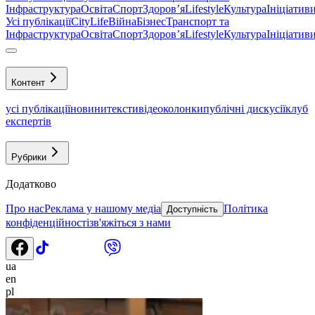
Інфраструктура
Освіта
Спорт
Здоровʼя
Lifestyle
Культура
Ініціатив
Усі публікації
CityLife
Війна
Бізнес
Транспорт та
Інфраструктура
Освіта
Спорт
Здоровʼя
Lifestyle
Культура
Ініціатив
Контент
усі публікації
новини
тексти
відео
колонки
публічні дискусії
клуб
експертів
Рубрики
Додатково
Про нас
Реклама у нашому медіа
Політика
Доступність
конфіденційності
зв'яжіться з нами
ua
en
pl