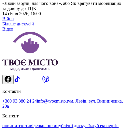
«Люди забули, для чого вона», або Як врятувати мобілізацію
та довіру до ТЦК
14 січня 2026, 16:00
Війна
Більше дискусій
Відео
Контакти
+380 93 380 24 24
info@tvoemisto.tv
м. Львів, вул. Винниченка,
20а
Контент
новини
тексти
відео
колонки
публічні дискусії
клуб експертів