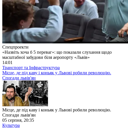
Спецпроекти
«Назвіть хоча б 5 переваг»: що показали слухання щодо
масштабної забудови біля аеропорту «Львів»
14:01
Транспорт та Інфраструктура
Місце, де під каву і коньяк у Львові робили революцію.
Спогади львів'ян
Місце, де під каву і коньяк у Львові робили революцію.
Спогади львів'ян
05 серпня, 20:35
Культура