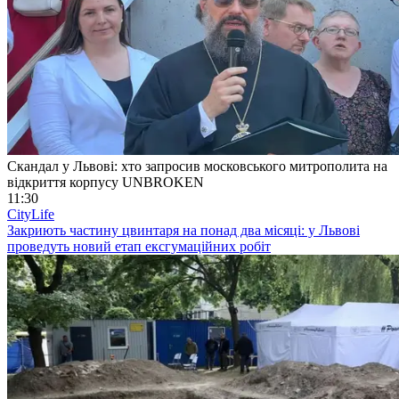
Скандал у Львові: хто запросив московського митрополита на
відкриття корпусу UNBROKEN
11:30
CityLife
Закриють частину цвинтаря на понад два місяці: у Львові
проведуть новий етап ексгумаційних робіт