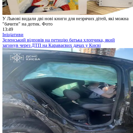
У Львові видали дві нові книги для незрячих дітей, які можна
"бачити" на дотик. Фото
13:49
Ініціативи
Зеленський відповів на петицію батька хлопчика, який
загинув через ДТП на Караваєвих дачах у Києві