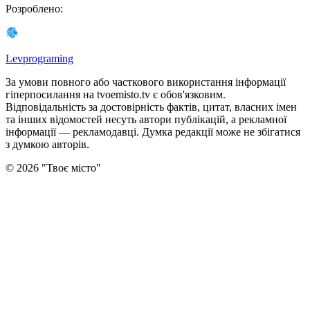
Розроблено
:
Levprograming
За умови повного або часткового використання iнформацiї
гіперпосилання на tvoemisto.tv є обов'язковим.
Відповідальність за достовірність фактів, цитат, власних імен
та інших відомостей несуть автори публікацій, а рекламної
інформації — рекламодавці. Думка редакцiї може не збiгатися
з думкою авторiв.
©
2026
"
Твоє місто
"