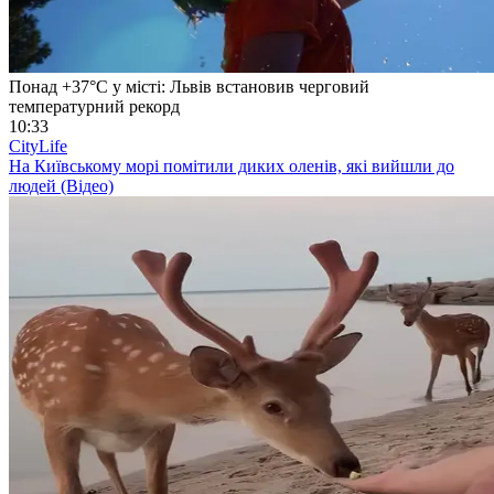
Понад +37°C у місті: Львів встановив черговий
температурний рекорд
10:33
CityLife
На Київському морі помітили диких оленів, які вийшли до
людей (Відео)