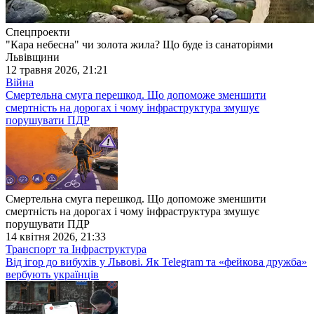
Спецпроекти
"Кара небесна" чи золота жила? Що буде із санаторіями
Львівщини
12 травня 2026, 21:21
Війна
Смертельна смуга перешкод. Що допоможе зменшити
смертність на дорогах і чому інфраструктура змушує
порушувати ПДР
Смертельна смуга перешкод. Що допоможе зменшити
смертність на дорогах і чому інфраструктура змушує
порушувати ПДР
14 квітня 2026, 21:33
Транспорт та Інфраструктура
Від ігор до вибухів у Львові. Як Telegram та «фейкова дружба»
вербують українців