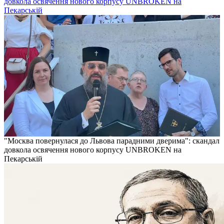
довкола освячення нового корпусу UNBROKEN на
Пекарській
"Москва повернулася до Львова парадними дверима": скандал
довкола освячення нового корпусу UNBROKEN на
Пекарській