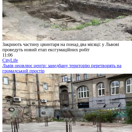
Закриють частину цвинтаря на понад два місяці: у Львові
проведуть новий етап ексгумаційних робіт
11:06
CityLife
Львів оновлює центр: занедбану територію перетворять на
громадський простір