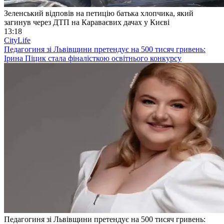
Зеленський відповів на петицію батька хлопчика, який
загинув через ДТП на Караваєвих дачах у Києві
13:18
CityLife
Педагогиня зі Львівщини претендує на 500 тисяч гривень:
Ірина Піцик стала фіналісткою освітнього конкурсу
Педагогиня зі Львівщини претендує на 500 тисяч гривень: