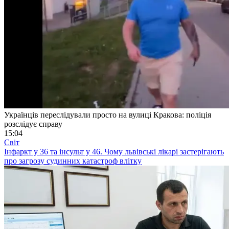
Українців переслідували просто на вулиці Кракова: поліція
розслідує справу
15:04
Світ
Інфаркт у 36 та інсульт у 46. Чому львівські лікарі застерігають
про загрозу судинних катастроф влітку