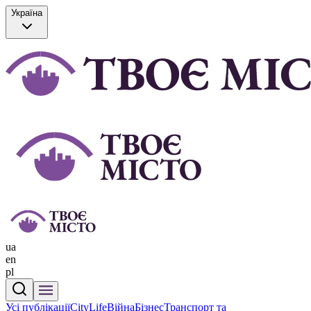
Україна
ua
en
pl
Усі публікації
CityLife
Війна
Бізнес
Транспорт та