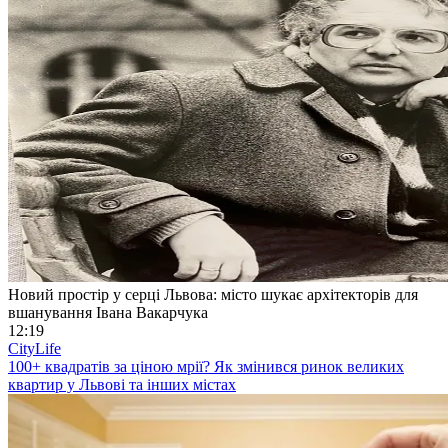
Новий простір у серці Львова: місто шукає архітекторів для
вшанування Івана Вакарчука
12:19
CityLife
100+ квадратів за ціною мрії? Як змінився ринок великих
квартир у Львові та інших містах