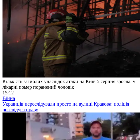
Кількість загиблих унаслідок атаки на Київ 5 серпня зросла: у
лікарні помер поранений чоловік
15:12
Війна
Українців переслідували просто на вулиці Кракова: поліція
розслідує справу