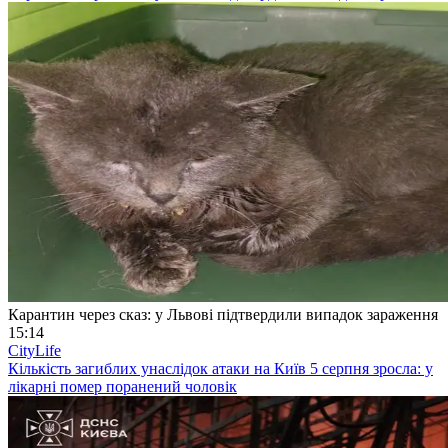
Карантин через сказ: у Львові підтвердили випадок зараження
15:14
CityLife
Кількість загиблих унаслідок атаки на Київ 5 серпня зросла: у
лікарні помер поранений чоловік