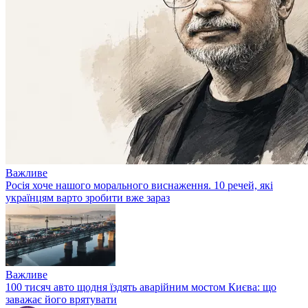
Важливе
Росія хоче нашого морального виснаження. 10 речей, які
українцям варто зробити вже зараз
Важливе
100 тисяч авто щодня їздять аварійним мостом Києва: що
заважає його врятувати