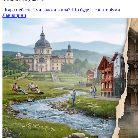
"Кара небесна" чи золота жила? Що буде із санаторіями
Львівщини