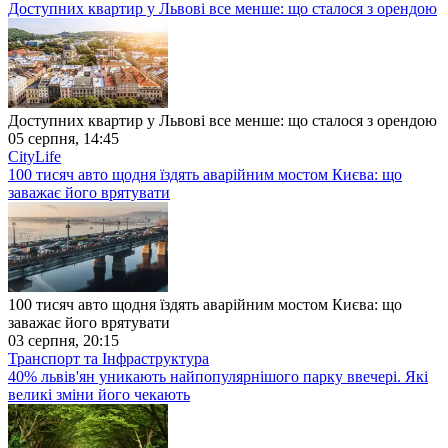
Доступних квартир у Львові все менше: що сталося з орендою
Доступних квартир у Львові все менше: що сталося з орендою
05 серпня, 14:45
CityLife
100 тисяч авто щодня їздять аварійним мостом Києва: що
заважає його врятувати
100 тисяч авто щодня їздять аварійним мостом Києва: що
заважає його врятувати
03 серпня, 20:15
Транспорт та Інфраструктура
40% львів'ян уникають найпопулярнішого парку ввечері. Які
великі зміни його чекають