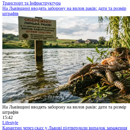
Транспорт та Інфраструктура
На Львівщині вводять заборону на вилов раків: дати та розмір
штрафів
На Львівщині вводять заборону на вилов раків: дати та розмір
штрафів
15:42
Lifestyle
Карантин через сказ: у Львові підтвердили випадок зараження