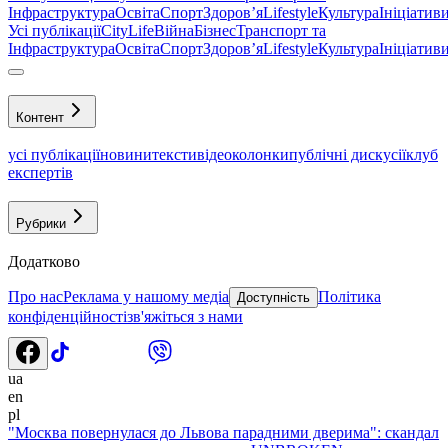
Інфраструктура
Освіта
Спорт
Здоровʼя
Lifestyle
Культура
Ініціатив
Усі публікації
CityLife
Війна
Бізнес
Транспорт та
Інфраструктура
Освіта
Спорт
Здоровʼя
Lifestyle
Культура
Ініціатив
Контент
усі публікації
новини
тексти
відео
колонки
публічні дискусії
клуб
експертів
Рубрики
Додатково
Про нас
Реклама у нашому медіа
Політика
Доступність
конфіденційності
зв'яжіться з нами
ua
en
pl
"Москва повернулася до Львова парадними дверима": скандал