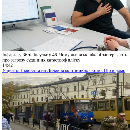
Інфаркт у 36 та інсульт у 46. Чому львівські лікарі застерігають
про загрозу судинних катастроф влітку
14:42
У центрі Львова та на Личаківській зникло світло. Що відомо