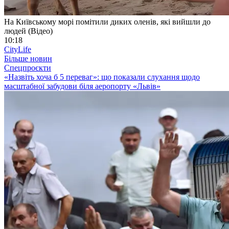
На Київському морі помітили диких оленів, які вийшли до
людей (Відео)
10:18
CityLife
Більше новин
Спецпроєкти
«Назвіть хоча б 5 переваг»: що показали слухання щодо
масштабної забудови біля аеропорту «Львів»