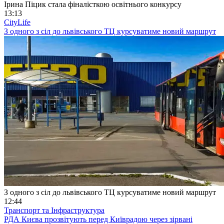
Ірина Піцик стала фіналісткою освітнього конкурсу
13:13
CityLife
З одного з сіл до львівського ТЦ курсуватиме новий маршрут
З одного з сіл до львівського ТЦ курсуватиме новий маршрут
12:44
Транспорт та Інфраструктура
РДА Києва прозвітують перед Київрадою через зірвані