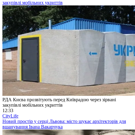
закупівлі мобільних укриттів
РДА Києва прозвітують перед Київрадою через зірвані
закупівлі мобільних укриттів
12:33
CityLife
Новий простір у серці Львова: місто шукає архітекторів для
вшанування Івана Вакарчука