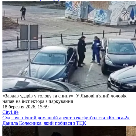
«Завдав ударів у голову та спину». У Львові п'яний чоловік
напав на інспектора з паркування
18 березня 2026, 15:59
CityLife
Суд зняв нічний домашній арешт з ексфутболіста «Колоса-2»
Данила Колесника, який побився з ТЦК