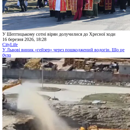
У Шептицькому сотні вірян долучилися до Хресної ходи
16 березня 2026, 18:28
CityLife
У Львові виник «гейзер» через пошкоджений водогін. Що це
було