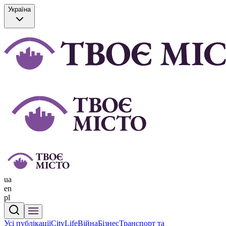
Україна
ua
en
pl
Усі публікації
CityLife
Війна
Бізнес
Транспорт та