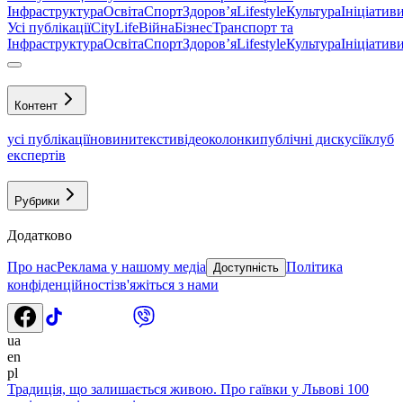
Інфраструктура
Освіта
Спорт
Здоровʼя
Lifestyle
Культура
Ініціатив
Усі публікації
CityLife
Війна
Бізнес
Транспорт та
Інфраструктура
Освіта
Спорт
Здоровʼя
Lifestyle
Культура
Ініціатив
Контент
усі публікації
новини
тексти
відео
колонки
публічні дискусії
клуб
експертів
Рубрики
Додатково
Про нас
Реклама у нашому медіа
Політика
Доступність
конфіденційності
зв'яжіться з нами
ua
en
pl
Традиція, що залишається живою. Про гаївки у Львові 100