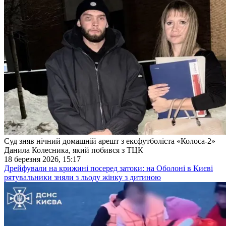
Суд зняв нічний домашній арешт з ексфутболіста «Колоса-2»
Данила Колесника, який побився з ТЦК
18 березня 2026, 15:17
Дрейфували на крижині посеред затоки: на Оболоні в Києві
рятувальники зняли з льоду жінку з дитиною