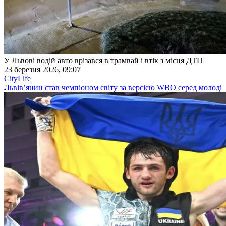
У Львові водій авто врізався в трамвай і втік з місця ДТП
23 березня 2026, 09:07
CityLife
Львів’янин став чемпіоном світу за версією WBO серед молоді