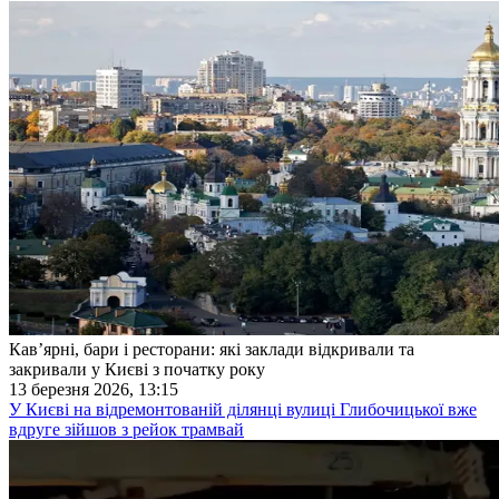
Кав’ярні, бари і ресторани: які заклади відкривали та
закривали у Києві з початку року
13 березня 2026, 13:15
У Києві на відремонтованій ділянці вулиці Глибочицької вже
вдруге зійшов з рейок трамвай