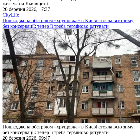
життя» на Львівщині
20 березня 2026, 17:37
CityLife
Пошкоджена обстрілом «хрущовка» в Києві стояла всю зиму
без консервації: тепер її треба терміново рятувати
Пошкоджена обстрілом «хрущовка» в Києві стояла всю зиму
без консервації: тепер її треба терміново рятувати
20 березня 2026, 09:47