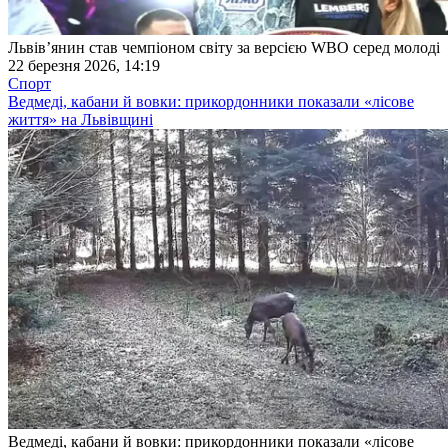
Львів’янин став чемпіоном світу за версією WBO серед молоді
22 березня 2026, 14:19
Спорт
Ведмеді, кабани й вовки: прикордонники показали «лісове
життя» на Львівщині
Ведмеді, кабани й вовки: прикордонники показали «лісове