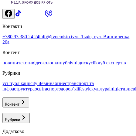
Контакти
+380 93 380 24 24
info@tvoemisto.tv
м. Львів, вул. Винниченка,
20а
Контент
новини
тексти
відео
колонки
публічні дискусії
клуб експертів
Рубрики
усі публікації
citylife
війна
бізнес
транспорт та
інфраструктура
освіта
спорт
здоровʼя
lifestyle
культура
ініціативи
св
Контент
Рубрики
Додатково