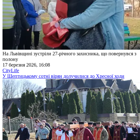
На Львівщині зустріли 27-річного захисника, що повернувся з
полону
17 березня 2026, 16:08
CityLife
У Шептицькому сотні вірян долучилися до Хресної ходи