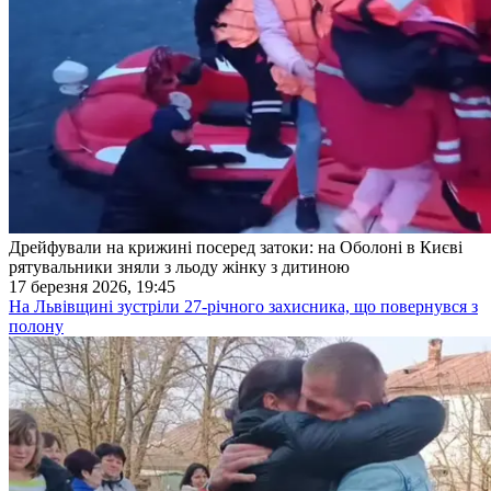
Дрейфували на крижині посеред затоки: на Оболоні в Києві
рятувальники зняли з льоду жінку з дитиною
17 березня 2026, 19:45
На Львівщині зустріли 27-річного захисника, що повернувся з
полону