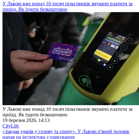
У Львові вже понад 10 тисяч пільговиків змушені платити за
проїзд. Як їздити безкоштовно
У Львові вже понад 10 тисяч пільговиків змушені платити за
проїзд. Як їздити безкоштовно
19 березня 2026, 14:13
CityLife
«Завдав ударів у голову та спину». У Львові п'яний чоловік
напав на інспектора з паркування