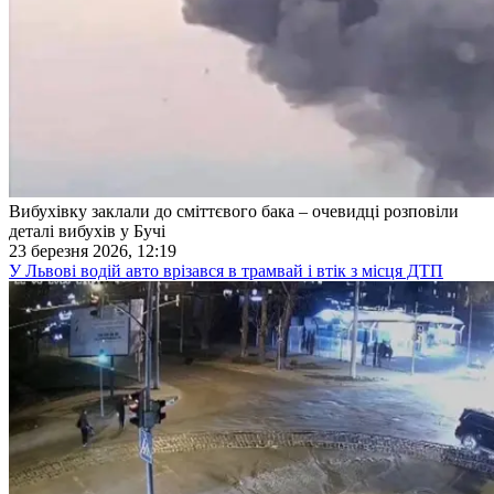
Вибухівку заклали до сміттєвого бака – очевидці розповіли
деталі вибухів у Бучі
23 березня 2026, 12:19
У Львові водій авто врізався в трамвай і втік з місця ДТП