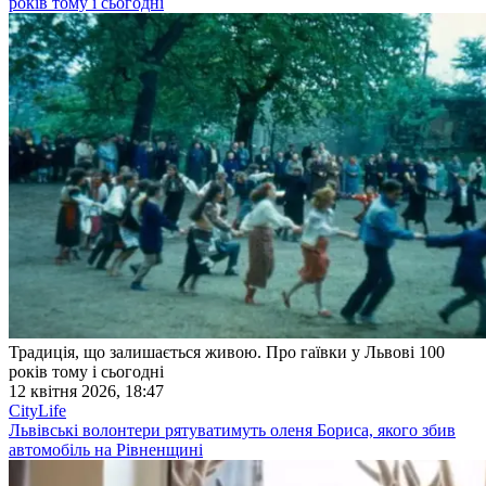
років тому і сьогодні
Традиція, що залишається живою. Про гаївки у Львові 100
років тому і сьогодні
12 квітня 2026, 18:47
CityLife
Львівські волонтери рятуватимуть оленя Бориса, якого збив
автомобіль на Рівненщині