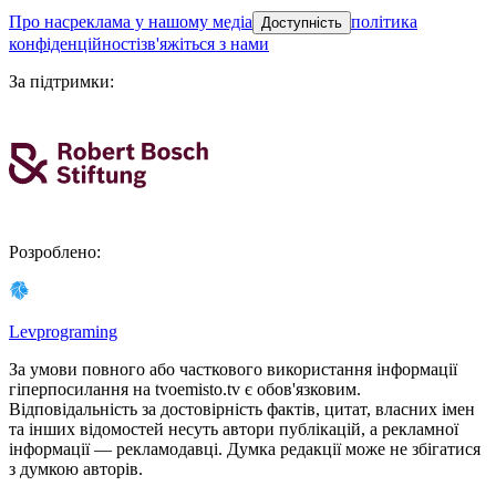
про нас
реклама у нашому медіа
політика
Доступність
конфіденційності
зв'яжіться з нами
За підтримки
:
Розроблено
:
Levprograming
За умови повного або часткового використання iнформацiї
гіперпосилання на tvoemisto.tv є обов'язковим.
Відповідальність за достовірність фактів, цитат, власних імен
та інших відомостей несуть автори публікацій, а рекламної
інформації — рекламодавці. Думка редакцiї може не збiгатися
з думкою авторiв.