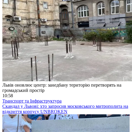
Львів оновлює центр: занедбану територію перетворять на
громадський простір
10:58
Транспорт та Інфраструктура
Скандал у Львові: хто запросив московського митрополита на
відкриття корпусу UNBROKEN