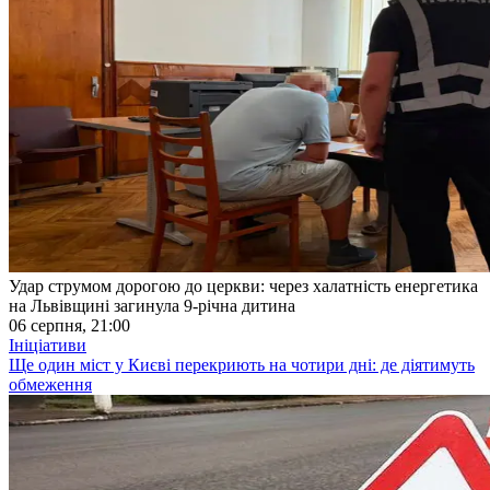
Удар струмом дорогою до церкви: через халатність енергетика
на Львівщині загинула 9-річна дитина
06 серпня, 21:00
Ініціативи
Ще один міст у Києві перекриють на чотири дні: де діятимуть
обмеження