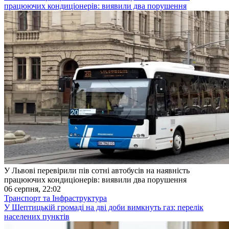
працюючих кондиціонерів: виявили два порушення
У Львові перевірили пів сотні автобусів на наявність
працюючих кондиціонерів: виявили два порушення
06 серпня, 22:02
Транспорт та Інфраструктура
У Шептицькій громаді на дві доби вимкнуть газ: перелік
населених пунктів