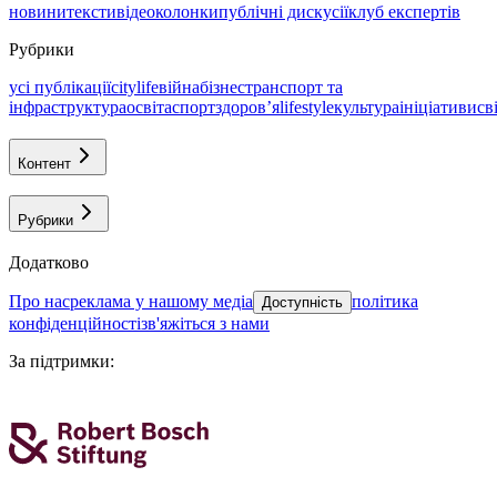
новини
тексти
відео
колонки
публічні дискусії
клуб експертів
Рубрики
усі публікації
citylife
війна
бізнес
транспорт та
інфраструктура
освіта
спорт
здоровʼя
lifestyle
культура
ініціативи
св
Контент
Рубрики
Додатково
про нас
реклама у нашому медіа
політика
Доступність
конфіденційності
зв'яжіться з нами
За підтримки
: