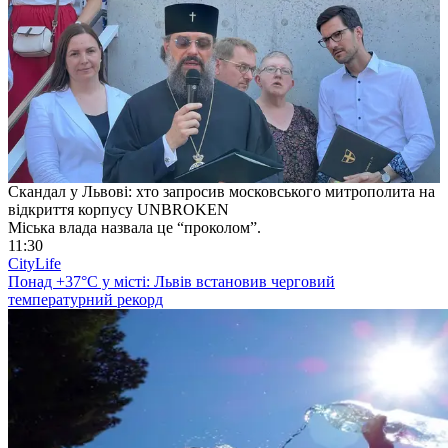
Скандал у Львові: хто запросив московського митрополита на
відкриття корпусу UNBROKEN
Міська влада назвала це “проколом”.
11:30
CityLife
Понад +37°C у місті: Львів встановив черговий
температурний рекорд