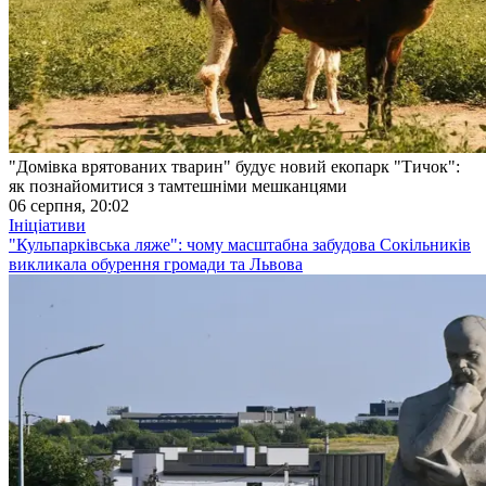
"Домівка врятованих тварин" будує новий екопарк "Тичок":
як познайомитися з тамтешніми мешканцями
06 серпня, 20:02
Ініціативи
"Кульпарківська ляже": чому масштабна забудова Сокільників
викликала обурення громади та Львова