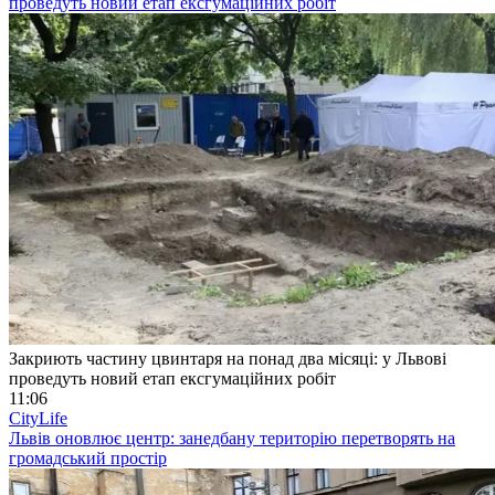
проведуть новий етап ексгумаційних робіт
Закриють частину цвинтаря на понад два місяці: у Львові
проведуть новий етап ексгумаційних робіт
11:06
CityLife
Львів оновлює центр: занедбану територію перетворять на
громадський простір