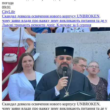
погода
09:01
CityLife
Скандал довкола освячення нового корпусу UNBROKEN,
чому заяви влади про важку зиму викликають питання та де у
Львові тривають ремонти доріг. Ключове за 6 серпня
Скандал довкола освячення нового корпусу UNBROKEN,
чому заяви влади про важку зиму викликають питання та де у