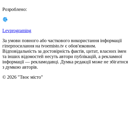
Розроблено
:
Levprograming
За умови повного або часткового використання iнформацiї
гіперпосилання на tvoemisto.tv є обов'язковим.
Відповідальність за достовірність фактів, цитат, власних імен
та інших відомостей несуть автори публікацій, а рекламної
інформації — рекламодавці. Думка редакцiї може не збiгатися
з думкою авторiв.
©
2026
"
Твоє місто
"