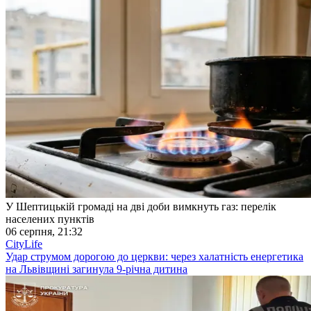
У Шептицькій громаді на дві доби вимкнуть газ: перелік
населених пунктів
06 серпня, 21:32
CityLife
Удар струмом дорогою до церкви: через халатність енергетика
на Львівщині загинула 9-річна дитина