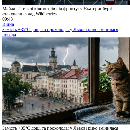
Майже 2 тисячі кілометрів від фронту: у Єкатеринбурзі
атакували склад Wildberries
09:43
Війна
Замість +35°C дощі та прохолода: у Львові різко змінилася
погода
Замість +35°C дощі та прохолода: у Львові різко змінилася