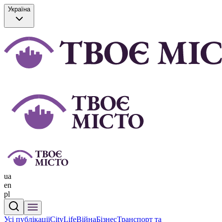
Україна
ua
en
pl
Усі публікації
CityLife
Війна
Бізнес
Транспорт та