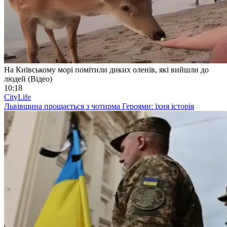
На Київському морі помітили диких оленів, які вийшли до
людей (Відео)
10:18
CityLife
Львівщина прощається з чотирма Героями: їхня історія