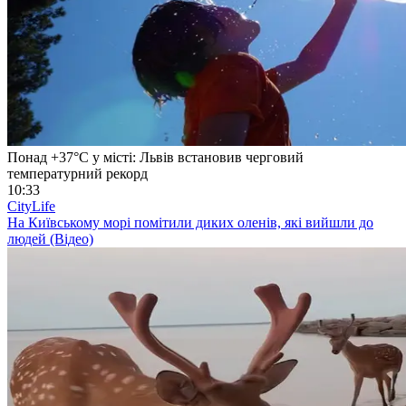
Понад +37°C у місті: Львів встановив черговий
температурний рекорд
10:33
CityLife
На Київському морі помітили диких оленів, які вийшли до
людей (Відео)