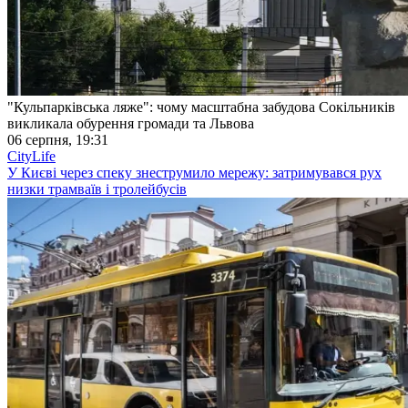
"Кульпарківська ляже": чому масштабна забудова Сокільників
викликала обурення громади та Львова
06 серпня, 19:31
CityLife
У Києві через спеку знеструмило мережу: затримувався рух
низки трамваїв і тролейбусів