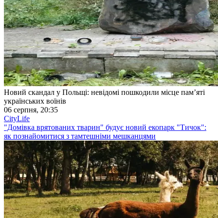
Новий скандал у Польщі: невідомі пошкодили місце пам’яті
українських воїнів
06 серпня, 20:35
CityLife
"Домівка врятованих тварин" будує новий екопарк "Тичок":
як познайомитися з тамтешніми мешканцями