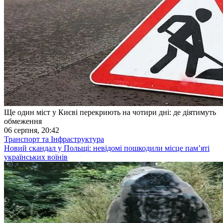
Ще один міст у Києві перекриють на чотири дні: де діятимуть
обмеження
06 серпня, 20:42
Транспорт та Інфраструктура
Новий скандал у Польщі: невідомі пошкодили місце пам’яті
українських воїнів