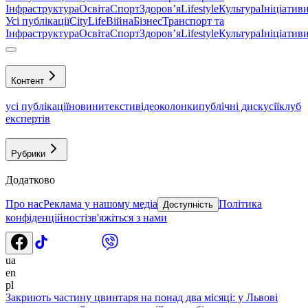
Інфраструктура
Освіта
Спорт
Здоровʼя
Lifestyle
Культура
Ініціатив
Усі публікації
CityLife
Війна
Бізнес
Транспорт та
Інфраструктура
Освіта
Спорт
Здоровʼя
Lifestyle
Культура
Ініціатив
Контент
усі публікації
новини
тексти
відео
колонки
публічні дискусії
клуб
експертів
Рубрики
Додатково
Про нас
Реклама у нашому медіа
Політика
Доступність
конфіденційності
зв'яжіться з нами
ua
en
pl
Закриють частину цвинтаря на понад два місяці: у Львові