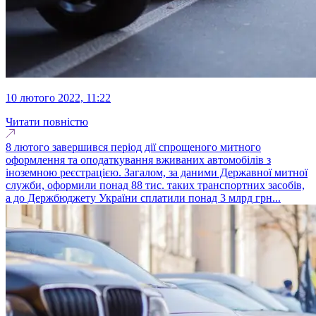
10 лютого 2022, 11:22
Читати повністю
8 лютого завершився період дії спрощеного митного
оформлення та оподаткування вживаних автомобілів з
іноземною реєстрацією. Загалом, за даними Державної митної
служби, оформили понад 88 тис. таких транспортних засобів,
а до Держбюджету України сплатили понад 3 млрд грн...