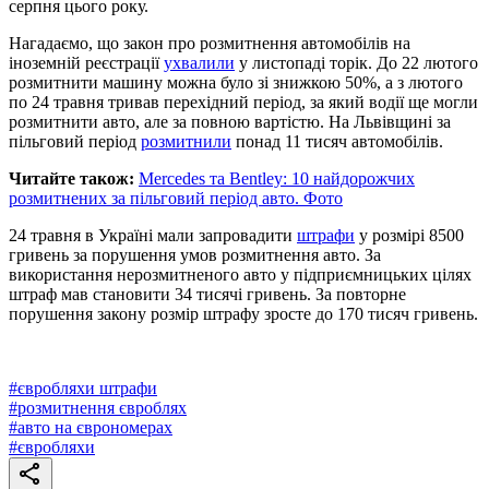
серпня цього року.
Нагадаємо, що закон про розмитнення автомобілів на
іноземній реєстрації
ухвалили
у листопаді торік. До 22 лютого
розмитнити машину можна було зі знижкою 50%, а з лютого
по 24 травня тривав перехідний період, за який водії ще могли
розмитнити авто, але за повною вартістю. На Львівщині за
пільговий період
розмитнили
понад 11 тисяч автомобілів.
Читайте також:
Mercedes та Bentley: 10 найдорожчих
розмитнених за пільговий період авто. Фото
24 травня в Україні мали запровадити
штрафи
у розмірі 8500
гривень за порушення умов розмитнення авто. За
використання нерозмитненого авто у підприємницьких цілях
штраф мав становити 34 тисячі гривень. За повторне
порушення закону розмір штрафу зросте до 170 тисяч гривень.
#
євробляхи штрафи
#
розмитнення євроблях
#
авто на єврономерах
#
євробляхи