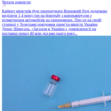
Читати повністю
Кабінет міністрів буде пропонувати Верховній Раді додатково
виділити 1,4 млрд грн на боротьбу з коронавірусом з
розмитнення автомобілів на єврономерах. Про це на своїй
сторінці у Телеграмі повідомив прем’єр-міністр України
Денис Шмигаль. «Загалом в України є домовленості на
поставки понад 40 млн доз вже цього року...