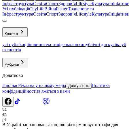
Інфраструктура
Освіта
Спорт
Здоровʼя
Lifestyle
Культура
Ініціатив
Усі публікації
CityLife
Війна
Бізнес
Транспорт та
Інфраструктура
Освіта
Спорт
Здоровʼя
Lifestyle
Культура
Ініціатив
Контент
усі публікації
новини
тексти
відео
колонки
публічні дискусії
клуб
експертів
Рубрики
Додатково
Про нас
Реклама у нашому медіа
Політика
Доступність
конфіденційності
зв'яжіться з нами
ua
en
pl
В Україні запрацював закон, що відтерміновує штрафи для