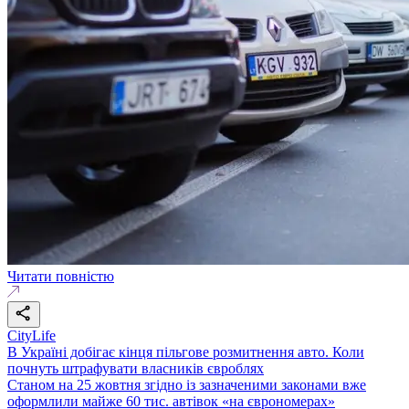
Читати повністю
CityLife
В Україні добігає кінця пільгове розмитнення авто. Коли
почнуть штрафувати власників євроблях
Станом на 25 жовтня згідно із зазначеними законами вже
оформлили майже 60 тис. автівок «на єврономерах»