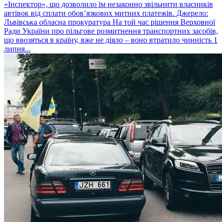
«Інспектор», що дозволило їм незаконно звільнити власників
автівок від сплати обов’язкових митних платежів. Джерело:
Львівська обласна прокуратура На той час рішення Верховної
Ради України про пільгове розмитнення транспортних засобів,
що ввозяться в країну, вже не діяло – воно втратило чинність 1
липня...