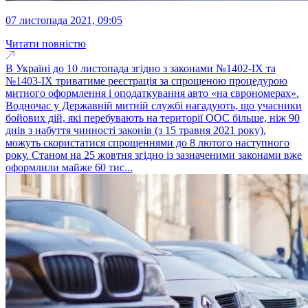
07 листопада 2021, 09:05
Читати повністю
В Україні до 10 листопада згідно з законами №1402-ІХ та
№1403-ІХ триватиме реєстрація за спрощеною процедурою
митного оформлення і оподаткування авто «на єврономерах».
Водночас у Державній митній службі нагадують, що учасники
бойових дій, які перебувають на території ООС більше, ніж 90
днів з набуття чинності законів (з 15 травня 2021 року),
можуть скористатися спрощеннями до 8 лютого наступного
року. Станом на 25 жовтня згідно із зазначеними законами вже
оформлили майже 60 тис...