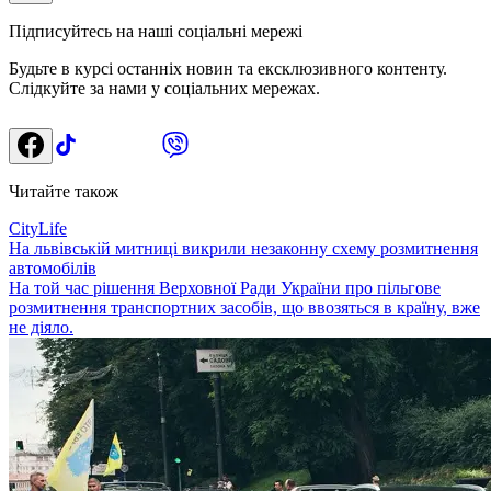
Підписуйтесь на наші соціальні мережі
Будьте в курсі останніх новин та ексклюзивного контенту.
Слідкуйте за нами у соціальних мережах.
Читайте також
CityLife
На львівській митниці викрили незаконну схему розмитнення
автомобілів
На той час рішення Верховної Ради України про пільгове
розмитнення транспортних засобів, що ввозяться в країну, вже
не діяло.