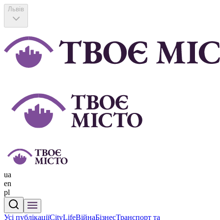
Львів
ua
en
pl
Усі публікації
CityLife
Війна
Бізнес
Транспорт та