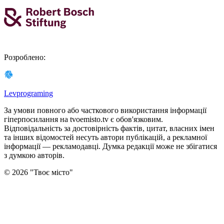
Розроблено
:
Levprograming
За умови повного або часткового використання iнформацiї
гіперпосилання на tvoemisto.tv є обов'язковим.
Відповідальність за достовірність фактів, цитат, власних імен
та інших відомостей несуть автори публікацій, а рекламної
інформації — рекламодавці. Думка редакцiї може не збiгатися
з думкою авторiв.
©
2026
"
Твоє місто
"