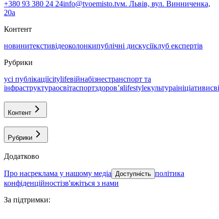
+380 93 380 24 24
info@tvoemisto.tv
м. Львів, вул. Винниченка,
20а
Контент
новини
тексти
відео
колонки
публічні дискусії
клуб експертів
Рубрики
усі публікації
citylife
війна
бізнес
транспорт та
інфраструктура
освіта
спорт
здоровʼя
lifestyle
культура
ініціативи
св
Контент
Рубрики
Додатково
про нас
реклама у нашому медіа
політика
Доступність
конфіденційності
зв'яжіться з нами
За підтримки
: