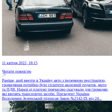
11 квітня 2022, 18:15
Читати повністю
Раніше, щоб ввезти в Україну авто з іноземною реєстрацією,
громадянам потрібно було сплатити акцизний податок, мито
та ПДВ. Наразі ці платежі тимчасово скасували для громадян,
які ввозять транспортні засоби. Президент України
Володимир Зеленський підписав Закон №2142-ІХ від 24...