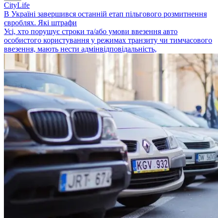
CityLife
В Україні завершився останній етап пільгового розмитнення
євроблях. Які штрафи
Усі, хто порушує строки та/або умови ввезення авто
особистого користування у режимах транзиту чи тимчасового
ввезення, мають нести адмінвідповідальність,