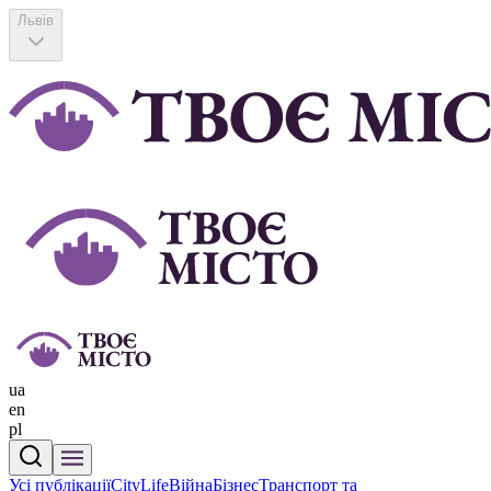
Львів
ua
en
pl
Усі публікації
CityLife
Війна
Бізнес
Транспорт та