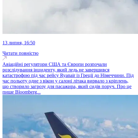
13 липня, 16:50
Читати повністю
Авіаційні регулятори США та Європи розпочали
розслідування інциденту, який ледь не завершився
катастрофою під час рейсу Ryanair із Греції до Німеччини. Під
час польоту одне з вікон у салоні літака вирвало з кріплень,
що створило загрозу для пасажира, який сидів поруч. Про це
пише Bloomberg...