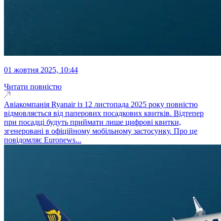
01 жовтня 2025, 10:44
Читати повністю
Авіакомпанія Ryanair із 12 листопада 2025 року повністю
відмовляється від паперових посадкових квитків. Відтепер
при посадці будуть приймати лише цифрові квитки,
згенеровані в офіційному мобільному застосунку. Про це
повідомляє Euronews...