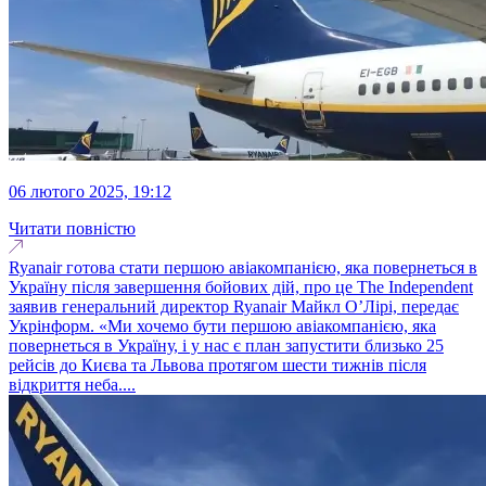
06 лютого 2025, 19:12
Читати повністю
Ryanair готова стати першою авіакомпанією, яка повернеться в
Україну після завершення бойових дій, про це The Independent
заявив генеральний директор Ryanair Майкл О’Лірі, передає
Укрінформ. «Ми хочемо бути першою авіакомпанією, яка
повернеться в Україну, і у нас є план запустити близько 25
рейсів до Києва та Львова протягом шести тижнів після
відкриття неба....