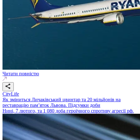
Читати повністю
CityLife
Як зміниться Личаківський цвинтар та 20 мільйонів на
реставрацію пам’яток Львова. Підсумки доби
Нині, 7 лютого, та 1 080 доба героїчного спротиву агресії рф.