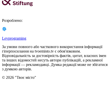
Розроблено
:
Levprograming
За умови повного або часткового використання iнформацiї
гіперпосилання на tvoemisto.tv є обов'язковим.
Відповідальність за достовірність фактів, цитат, власних імен
та інших відомостей несуть автори публікацій, а рекламної
інформації — рекламодавці. Думка редакцiї може не збiгатися
з думкою авторiв.
©
2026
"
Твоє місто
"