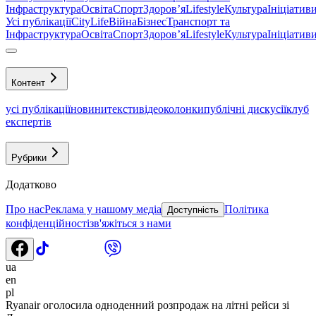
Інфраструктура
Освіта
Спорт
Здоровʼя
Lifestyle
Культура
Ініціатив
Усі публікації
CityLife
Війна
Бізнес
Транспорт та
Інфраструктура
Освіта
Спорт
Здоровʼя
Lifestyle
Культура
Ініціатив
Контент
усі публікації
новини
тексти
відео
колонки
публічні дискусії
клуб
експертів
Рубрики
Додатково
Про нас
Реклама у нашому медіа
Політика
Доступність
конфіденційності
зв'яжіться з нами
ua
en
pl
Ryanair оголосила одноденний розпродаж на літні рейси зі