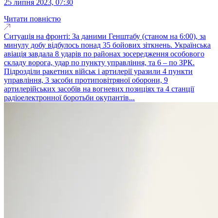
25 липня 2023, 07:30
Читати повністю
Ситуація на фронті: За даними Генштабу (станом на 6:00), за
минулу добу відбулось понад 35 бойових зіткнень. Українська
авіація завдала 8 ударів по районах зосередження особового
складу ворога, удар по пункту управління, та 6 – по ЗРК.
Підрозділи ракетних військ і артилерії уразили 4 пункти
управління, 3 засоби протиповітряної оборони, 9
артилерійських засобів на вогневих позиціях та 4 станції
радіоелектронної боротьби окупантів...