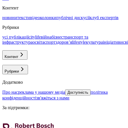
Контент
новини
тексти
відео
колонки
публічні дискусії
клуб експертів
Рубрики
усі публікації
citylife
війна
бізнес
транспорт та
інфраструктура
освіта
спорт
здоровʼя
lifestyle
культура
ініціативи
св
Контент
Рубрики
Додатково
про нас
реклама у нашому медіа
політика
Доступність
конфіденційності
зв'яжіться з нами
За підтримки
: