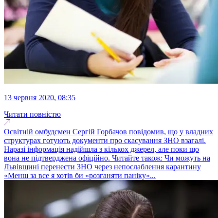
13 червня 2020, 08:35
Читати повністю
Освітній омбудсмен Сергій Горбачов повідомив, що у владних
структурах готують документи про скасування ЗНО взагалі.
Наразі інформація надійшла з кількох джерел, але поки що
вона не підтверджена офіційно. Читайте також: Чи можуть на
Львівщині перенести ЗНО через непослаблення карантину
«Менш за все я хотів би «розганяти паніку»...