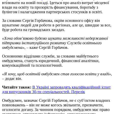
втілювати на новій посаді. Ідеться про аналіз витрат місцевої
влади на освіту та прозорість фінансування, боротьбу з
булінгом і налагодження партнерських стосунків в освіті.
За словами Сергія Горбачова, окрім основного офісу він
шукатиме людей для роботи в регіонах, але це, швидше за все,
буде робота на громадських засадах.
«Хоча обов’язково будемо шукати можливості недержавної
підтримки інституційного розвитку Служби освітнього
омбудсмена»
, – каже Сергій Горбачов.
Основними відділами служби, за словами майбутнього
омбудсмена, стануть юридичний, фінансової аналітики,
комунікаційний та психологічний.
«Я хочу, щоб освітній омбудсмен став голосом освіти у владі»
,
– додає він.
Читайте також:
В Україні запровадять кваліфікаційний іспит
для випускників 30-ти спеціальностей. Перелік
Омбудсмен, зазначає Сергій Горбачов, не є суб’єктом владних
повноважень – він не може когось звільнити, призначити,
оголосити догану. За чинним порядком, омбудсмен має право