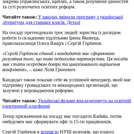
зокрема управлінських, щаблях, а також розуміння цінностей
та суті розпочатих освітніх реформ.
Читайте також:
У школах змінили програму з української
літератури для старших класів. Деталі
На посаду претендували троє людей: юристка із досвідом
роботи із складними підлітками Ірина Яковець,
правозахисниця Олеся Ващук і Сергій Горбачов.
«Сергій Горбачов єдиний з кандидатів має сформоване
розуміння того, що таке педагогіка партнерства. Ця посада
має стати осередком довіри та цивілізованого вирішення
конфліктів»,
– каже Лілія Гриневич.
Кандидат також показав себе як успішний менеджер, який має
підтримку громадських та міжнародних організацій, що
залучені у впровадження реформи.
Читайте також:
Українські фільми викладатимуть на освітній
електронній платформі
Тепер призначення на посаду має погодити Кабмін, потім
омбудсмен має сформувати офіс із 15-ти працівників.
Сергій Горбачов в
інтерв’ю
НУШ розповів, що планує