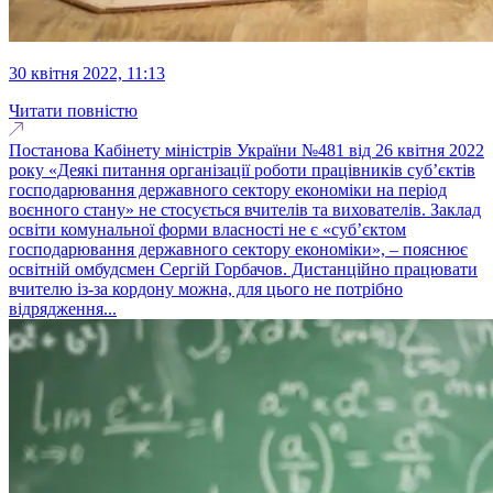
30 квітня 2022, 11:13
Читати повністю
Постанова Кабінету міністрів України №481 від 26 квітня 2022
року «Деякі питання організації роботи працівників суб’єктів
господарювання державного сектору економіки на період
воєнного стану» не стосується вчителів та вихователів. Заклад
освіти комунальної форми власності не є «суб’єктом
господарювання державного сектору економіки», – пояснює
освітній омбудсмен Сергій Горбачов. Дистанційно працювати
вчителю із-за кордону можна, для цього не потрібно
відрядження...