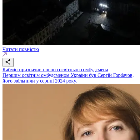
Читати повністю
Кабмін призначив нового освітнього омбудсмена
Першим освітнім омбудсменом України був Сергій Горбачов,
його звільнили у серпні 2024 року.