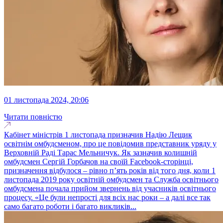
01 листопада 2024, 20:06
Читати повністю
Кабінет міністрів 1 листопада призначив Надію Лещик
освітнім омбудсменом, про це повідомив представник уряду у
Верховній Раді Тарас Мельничук. Як зазначив колишній
омбудсмен Сергій Горбачов на своїй Facebook-сторінці,
призначення відбулося – рівно п’ять років від того дня, коли 1
листопада 2019 року освітній омбудсмен та Служба освітнього
омбудсмена почала прийом звернень від учасників освітнього
процесу. «Це були непрості для всіх нас роки – а далі все так
само багато роботи і багато викликів...