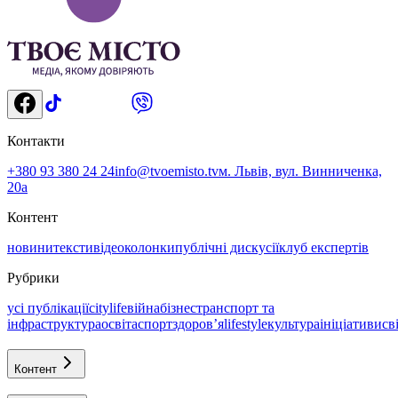
Контакти
+380 93 380 24 24
info@tvoemisto.tv
м. Львів, вул. Винниченка,
20а
Контент
новини
тексти
відео
колонки
публічні дискусії
клуб експертів
Рубрики
усі публікації
citylife
війна
бізнес
транспорт та
інфраструктура
освіта
спорт
здоровʼя
lifestyle
культура
ініціативи
св
Контент