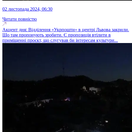
02 листопада 2024, 06:30
Читати повністю
Акцент дня: Відділення «Укрпошти» в центрі Львова закрили.
Що там пропонують зробити. Є пропозиція втілити в
приміщенні проєкт, що слугував би інтересам культури...