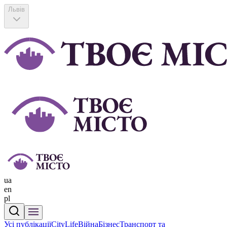
Львів
ua
en
pl
Усі публікації
CityLife
Війна
Бізнес
Транспорт та