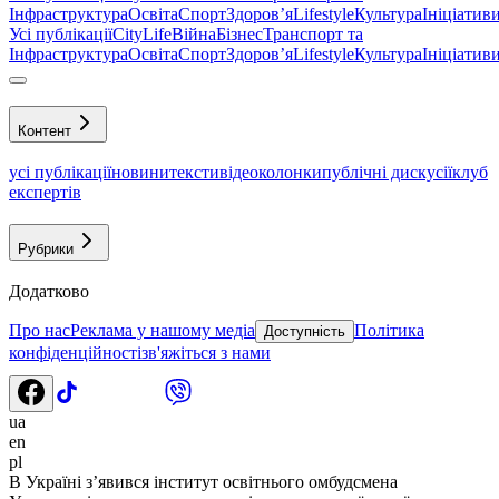
Інфраструктура
Освіта
Спорт
Здоровʼя
Lifestyle
Культура
Ініціатив
Усі публікації
CityLife
Війна
Бізнес
Транспорт та
Інфраструктура
Освіта
Спорт
Здоровʼя
Lifestyle
Культура
Ініціатив
Контент
усі публікації
новини
тексти
відео
колонки
публічні дискусії
клуб
експертів
Рубрики
Додатково
Про нас
Реклама у нашому медіа
Політика
Доступність
конфіденційності
зв'яжіться з нами
ua
en
pl
В Україні з’явився інститут освітнього омбудсмена