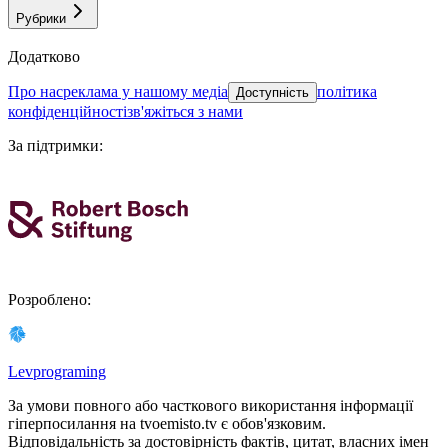
Рубрики
Додатково
про нас
реклама у нашому медіа
політика
Доступність
конфіденційності
зв'яжіться з нами
За підтримки
:
Розроблено
:
Levprograming
За умови повного або часткового використання iнформацiї
гіперпосилання на tvoemisto.tv є обов'язковим.
Відповідальність за достовірність фактів, цитат, власних імен