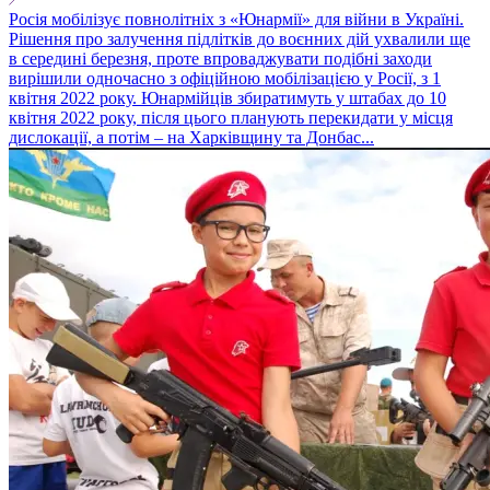
Росія мобілізує повнолітніх з «Юнармії» для війни в Україні.
Рішення про залучення підлітків до воєнних дій ухвалили ще
в середині березня, проте впроваджувати подібні заходи
вирішили одночасно з офіційною мобілізацією у Росії, з 1
квітня 2022 року. Юнармійців збиратимуть у штабах до 10
квітня 2022 року, після цього планують перекидати у місця
дислокації, а потім – на Харківщину та Донбас...