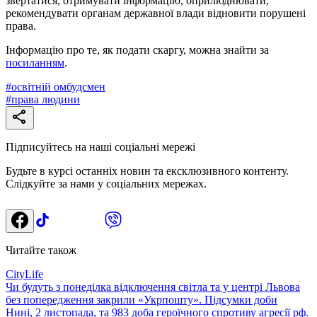
звертатися, отримувати інформацію, оприлюднювати,
рекомендувати органам державної влади відновити порушені
права.
Інформацію про те, як подати скаргу, можна знайти за
посиланням
.
#
освітній омбудсмен
#
права людини
Підписуйтесь на наші соціальні мережі
Будьте в курсі останніх новин та ексклюзивного контенту.
Слідкуйте за нами у соціальних мережах.
Читайте також
CityLife
Чи будуть з понеділка відключення світла та у центрі Львова
без попередження закрили «Укрпошту». Підсумки доби
Нині, 2 листопада, та 983 доба героїчного спротиву агресії рф.