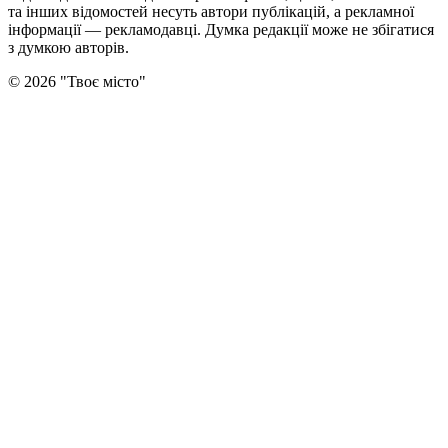
та інших відомостей несуть автори публікацій, а рекламної
інформації — рекламодавці. Думка редакцiї може не збiгатися
з думкою авторiв.
©
2026
"
Твоє місто
"