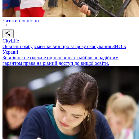
Читати повністю
CityLife
Освітній омбудсмен заявив про загрозу скасування ЗНО в
Україні
Зовнішнє незалежне оцінювання є найбільш надійним
гарантом права на рівний доступ до вищої освіти.