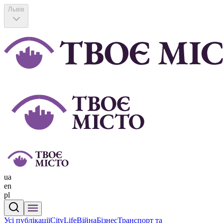
Львів
ua
en
pl
Усі публікації
CityLife
Війна
Бізнес
Транспорт та