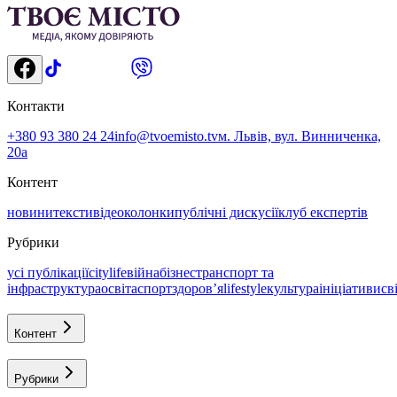
Контакти
+380 93 380 24 24
info@tvoemisto.tv
м. Львів, вул. Винниченка,
20а
Контент
новини
тексти
відео
колонки
публічні дискусії
клуб експертів
Рубрики
усі публікації
citylife
війна
бізнес
транспорт та
інфраструктура
освіта
спорт
здоровʼя
lifestyle
культура
ініціативи
св
Контент
Рубрики