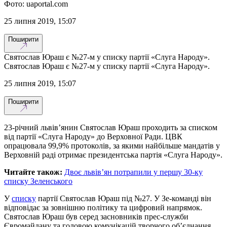
Фото: uaportal.com
25 липня 2019, 15:07
Поширити
Святослав Юраш є №27-м у списку партії «Слуга Народу».
Святослав Юраш є №27-м у списку партії «Слуга Народу».
25 липня 2019, 15:07
Поширити
23-річний львів’янин Святослав Юраш проходить за списком
від партії «Слуга Народу» до Верховної Ради. ЦВК
опрацювала 99,9% протоколів, за якими найбільше мандатів у
Верховній раді отримає президентська партія «Слуга Народу».
Читайте також:
Двоє львів’ян потрапили у першу 30-ку
списку Зеленського
У
списку
партії Святослав Юраш під №27. У Зе-команді він
відповідає за зовнішню політику та цифровий напрямок.
Святослав Юраш був серед засновників прес-служби
Євромайдану та головою комунікацій творчого об’єднання