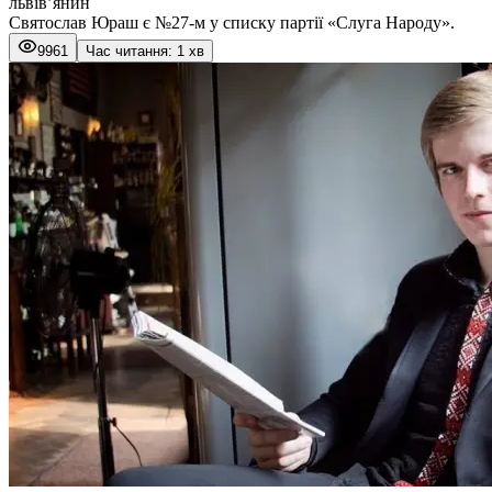
львів’янин
Святослав Юраш є №27-м у списку партії «Слуга Народу».
9961
Час читання: 1 хв