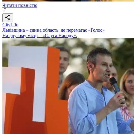
Читати повністю
CityLife
Львівщина – єдина область, де перемагає «Голос»
На другому місці – «Слуга Народу».