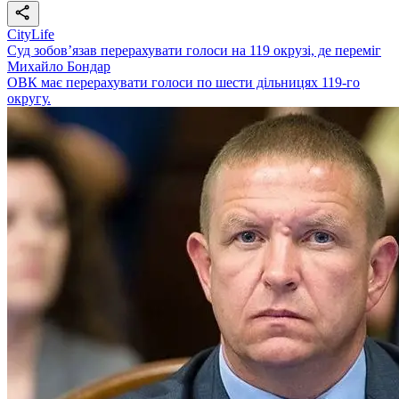
CityLife
Суд зобов’язав перерахувати голоси на 119 окрузі, де переміг
Михайло Бондар
ОВК має перерахувати голоси по шести дільницях 119-го
округу.