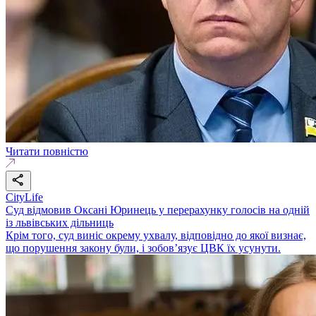
Читати повністю
CityLife
Суд відмовив Оксані Юринець у перерахунку голосів на одній
із львівських дільниць
Крім того, суд виніс окрему ухвалу, відповідно до якої визнає,
що порушення закону були, і зобов’язує ЦВК їх усунути.