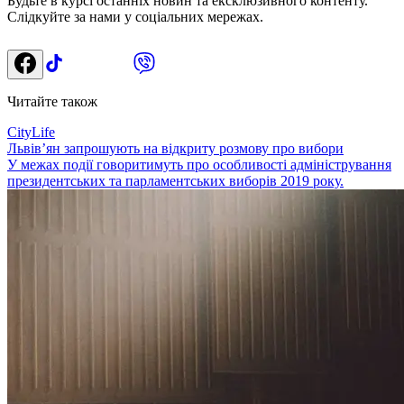
Будьте в курсі останніх новин та ексклюзивного контенту.
Слідкуйте за нами у соціальних мережах.
Читайте також
CityLife
Львів’ян запрошують на відкриту розмову про вибори
У межах події говоритимуть про особливості адміністрування
президентських та парламентських виборів 2019 року.