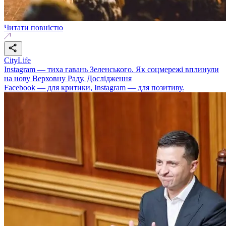
Читати повністю
CityLife
Instagram — тиха гавань Зеленського. Як соцмережі вплинули
на нову Верховну Раду. Дослідження
Facebook — для критики, Instagram — для позитиву.