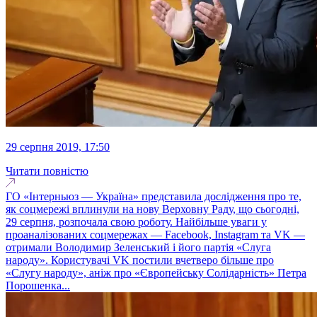
29 серпня 2019, 17:50
Читати повністю
ГО «Інтерньюз — Україна» представила дослідження про те,
як соцмережі вплинули на нову Верховну Раду, що сьогодні,
29 серпня, розпочала свою роботу. Найбільше уваги у
проаналізованих соцмережах — Facebook, Instagram та VK —
отримали Володимир Зеленський і його партія «Слуга
народу». Користувачі VK постили вчетверо більше про
«Слугу народу», аніж про «Європейську Солідарність» Петра
Порошенка...