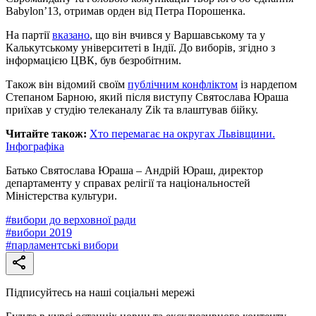
Babylon’13, отримав орден від Петра Порошенка.
На партії
вказано
, що він вчився у Варшавському та у
Калькутському університеті в Індії. До виборів, згідно з
інформацією ЦВК, був безробітним.
Також він відомий своїм
публічним конфліктом
із нардепом
Степаном Барною, який після виступу Святослава Юраша
приїхав у студію телеканалу Zik та влаштував бійку.
Читайте також:
Хто перемагає на округах Львівщини.
Інфографіка
Батько Святослава Юраша – Андрій Юраш, директор
департаменту у справах релігії та національностей
Міністерства культури.
#
вибори до верховної ради
#
вибори 2019
#
парламентські вибори
Підписуйтесь на наші соціальні мережі