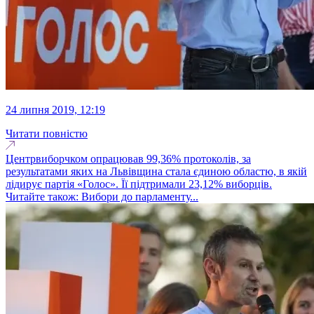
24 липня 2019, 12:19
Читати повністю
Центрвиборчком опрацював 99,36% протоколів, за
результатами яких на Львівщина стала єдиною областю, в якій
лідирує партія «Голос». Її підтримали 23,12% виборців.
Читайте також: Вибори до парламенту...