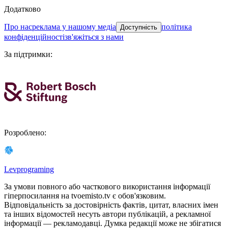
Додатково
про нас
реклама у нашому медіа
політика
Доступність
конфіденційності
зв'яжіться з нами
За підтримки
:
Розроблено
:
Levprograming
За умови повного або часткового використання iнформацiї
гіперпосилання на tvoemisto.tv є обов'язковим.
Відповідальність за достовірність фактів, цитат, власних імен
та інших відомостей несуть автори публікацій, а рекламної
інформації — рекламодавці. Думка редакцiї може не збiгатися