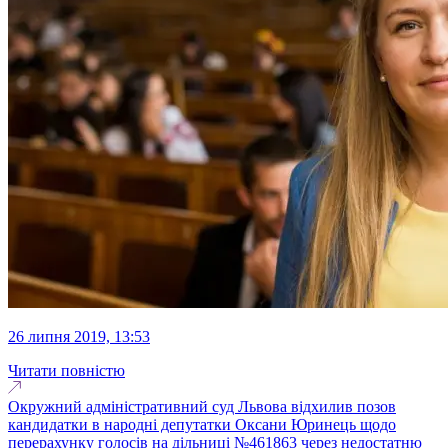
26 липня 2019, 13:53
Читати повністю
Окружний адміністративний суд Львова відхилив позов
кандидатки в народні депутатки Оксани Юринець щодо
перерахунку голосів на дільниці №461863 через недостатню