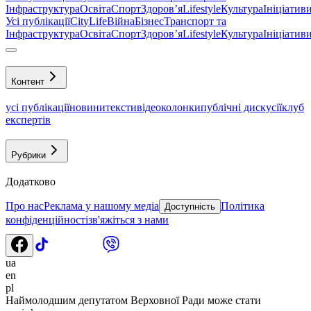
Інфраструктура
Освіта
Спорт
Здоровʼя
Lifestyle
Культура
Ініціатив
Усі публікації
CityLife
Війна
Бізнес
Транспорт та
Інфраструктура
Освіта
Спорт
Здоровʼя
Lifestyle
Культура
Ініціатив
Контент
усі публікації
новини
тексти
відео
колонки
публічні дискусії
клуб
експертів
Рубрики
Додатково
Про нас
Реклама у нашому медіа
Політика
Доступність
конфіденційності
зв'яжіться з нами
ua
en
pl
Наймолодшим депутатом Верховної Ради може стати