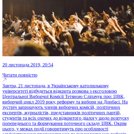
20 листопада 2019, 20:54
Читати повністю
Завтра, 21 листопада, в Українському католицькому
університеті відбудеться відкрита розмова з ексголовою
Центральної Виборчої Комісії Тетяною Сліпачук про: ЦВК,
виборчий цикл 2019 року, реформу та вибори на Донбасі. На
зустріч запрошують членів виборчих комісій, політичних
експертів, журналістів, представників політичних партій,
студентів та всіх охочих до відкритого діалогу щодо розпуску
попереднього та формування поточного складу ЦВК. Окрім
цього, у межах події говоритимуть про особливості