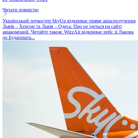
Читати повністю
Український лоукостер SkyUp відкриває пряме авіасполучення
Львів – Херсон та Львів – Одеса. Про це ідеться на сайті
авіакомпанії. Читайте також: WizzAir відкриває рейс зі Львова
до Будапешта...