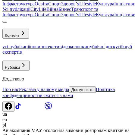
Інфраструктура
Освіта
Спорт
Здоровʼя
Lifestyle
Культура
Ініціатив
Усі публікації
CityLife
Війна
Бізнес
Транспорт та
Інфраструктура
Освіта
Спорт
Здоровʼя
Lifestyle
Культура
Ініціатив
Контент
усі публікації
новини
тексти
відео
колонки
публічні дискусії
клуб
експертів
Рубрики
Додатково
Про нас
Реклама у нашому медіа
Політика
Доступність
конфіденційності
зв'яжіться з нами
ua
en
pl
Авіакомпанія МАУ оголосила зимовий розпродаж квитків на