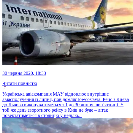
30 червня 2020, 18:33
Читати повністю
Українська авіакомпанія МАУ відновлює внутрішнє
авіасполучення із липня, повідомляє lowcostavia. Рейс з Києва
до Львова виконуватиметься з 1 до 30 липня щоп’ятниці. У
той же день зворотного рейсу в Київ не буде – літак
повертатиметься в столицю у неділю...