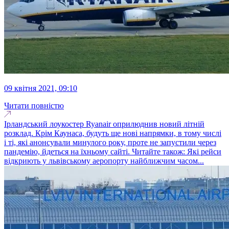
09 квітня 2021, 09:10
Читати повністю
Ірландський лоукостер Ryanair оприлюднив новий літній
розклад. Крім Каунаса, будуть ще нові напрямки, в тому числі
і ті, які анонсували минулого року, проте не запустили через
пандемію, йдеться на їхньому сайті. Читайте також: Які рейси
відкриють у львівському аеропорту найближчим часом...