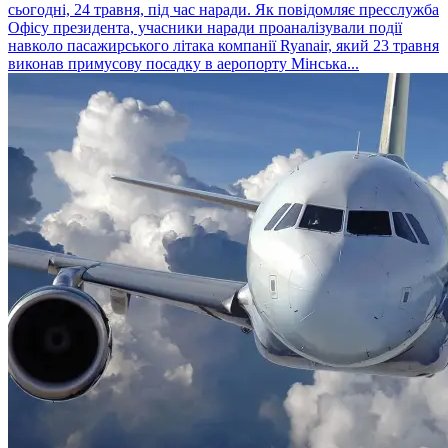
сьогодні, 24 травня, під час наради. Як повідомляє пресслужба
Офісу президента, учасники наради проаналізували події
навколо пасажирського літака компанії Ryanair, який 23 травня
виконав примусову посадку в аеропорту Мінська...