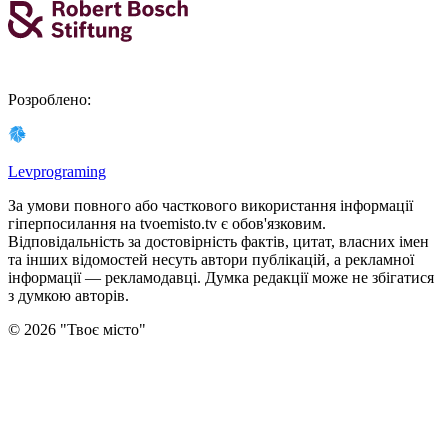
Розроблено
:
Levprograming
За умови повного або часткового використання iнформацiї
гіперпосилання на tvoemisto.tv є обов'язковим.
Відповідальність за достовірність фактів, цитат, власних імен
та інших відомостей несуть автори публікацій, а рекламної
інформації — рекламодавці. Думка редакцiї може не збiгатися
з думкою авторiв.
©
2026
"
Твоє місто
"