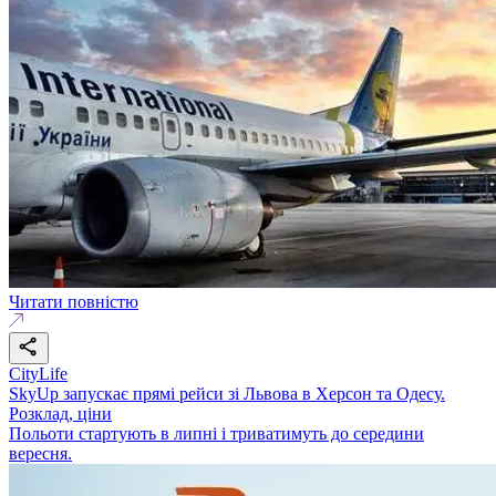
Читати повністю
CityLife
SkyUp запускає прямі рейси зі Львова в Херсон та Одесу.
Розклад, ціни
Польоти стартують в липні і триватимуть до середини
вересня.