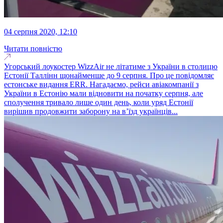
04 серпня 2020, 12:10
Читати повністю
Угорський лоукостер WizzAir не літатиме з України в столицю
Естонії Таллінн щонайменше до 9 серпня. Про це повідомляє
естонське видання ERR. Нагадаємо, рейси авіакомпанії з
України в Естонію мали відновити на початку серпня, але
сполучення тривало лише один день, коли уряд Естонії
вирішив продовжити заборону на в’їзд українців...