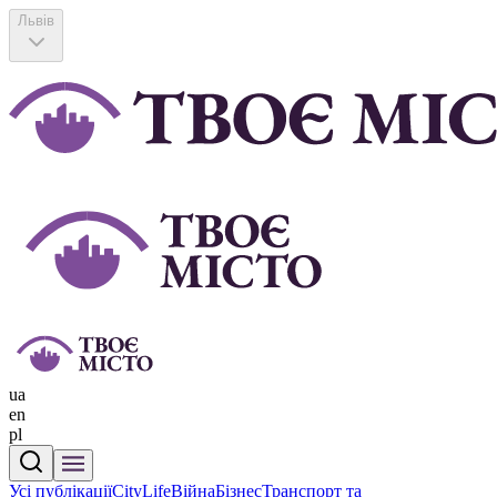
Львів
ua
en
pl
Усі публікації
CityLife
Війна
Бізнес
Транспорт та