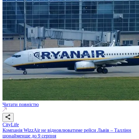
Читати повністю
CityLife
Компанія WizzAir не відновлюватиме рейси Львів – Таллінн
щонайменше до 9 серпня