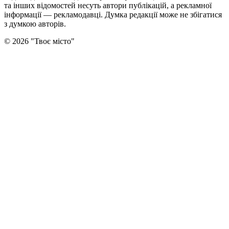
та інших відомостей несуть автори публікацій, а рекламної
інформації — рекламодавці. Думка редакцiї може не збiгатися
з думкою авторiв.
©
2026
"
Твоє місто
"