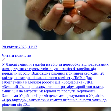
28 квітня 2023, 11:17
Читати повністю
У Львові змінили тарифи на збір та переробку відпрацьованих
ламп, ртутних термометрів та утилізацію батарейок від
юридичних осіб. Відповідне рішення прийняли сьогодні, 28
квітня, на засіданні виконавчого комітету ЛМР. «Для
забезпечення належної роботи ДП «Боднарівка» ЛКП
«Зелений Львів», враховуючи ріст розміру заробітної плати,
зміни цін на витратні матеріали та послуги, керуючись
Законами України «Про місцеве самоврядування в Україні»,
«Про відходи», виконавчий комітет вирішив: внести зміни до
рішення від 20...