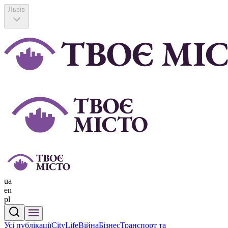
Львів
ua
en
pl
Усі публікації
CityLife
Війна
Бізнес
Транспорт та