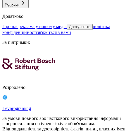
Рубрики
Додатково
про нас
реклама у нашому медіа
політика
Доступність
конфіденційності
зв'яжіться з нами
За підтримки
:
Розроблено
:
Levprograming
За умови повного або часткового використання iнформацiї
гіперпосилання на tvoemisto.tv є обов'язковим.
Відповідальність за достовірність фактів, цитат, власних імен