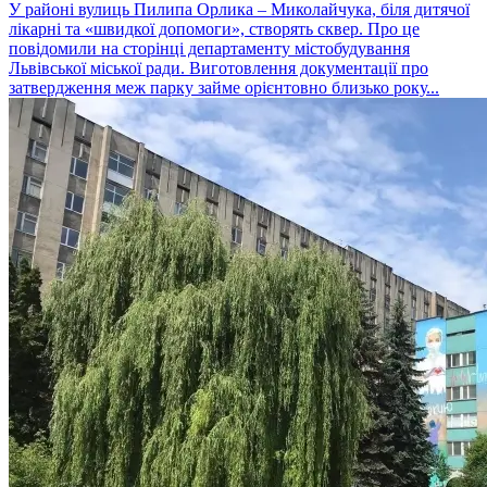
У районі вулиць Пилипа Орлика – Миколайчука, біля дитячої
лікарні та «швидкої допомоги», створять сквер. Про це
повідомили на сторінці департаменту містобудування
Львівської міської ради. Виготовлення документації про
затвердження меж парку займе орієнтовно близько року...