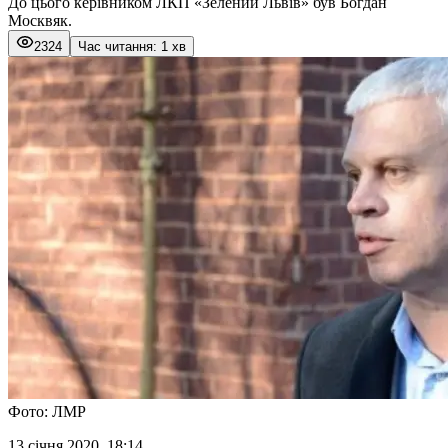
До цього керівником ЛКП «Зелений Львів» був Богдан
Москвяк.
2324
Час читання: 1 хв
Фото: ЛМР
13 січня 2020, 18:14