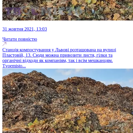
31 жовтня 2021, 13:03
Читати повністю
Станція компостування у Львові розташована на вулиці
Пластовій, 13. Сюди можна привозити листя, гілки та
органічні відходи як компаніям, так і всім мешканцям.
Tvoemisto...