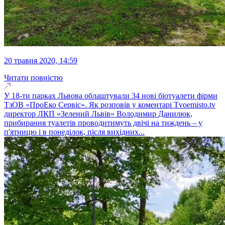
20 травня 2020, 14:59
Читати повністю
У 18-ти парках Львова облаштували 34 нові біотуалети фірми
ТзОВ «ПроЕко Сервіс». Як розповів у коментарі Tvoemisto.tv
директор ЛКП «Зелений Львів» Володимир Данилюк,
прибирання туалетів проводитимуть двічі на тиждень – у
п'ятницю і в понеділок, після вихідних...