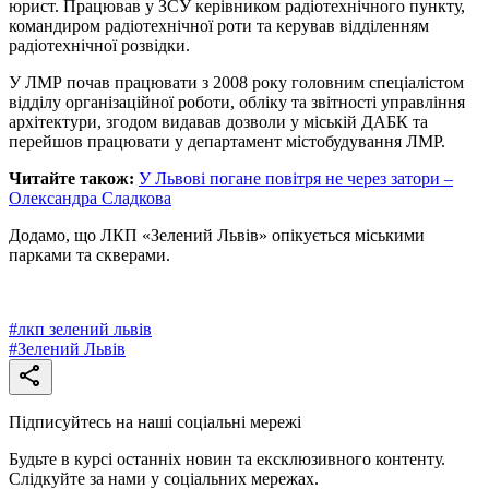
юрист. Працював у ЗСУ керівником радіотехнічного пункту,
командиром радіотехнічної роти та керував відділенням
радіотехнічної розвідки.
У ЛМР почав працювати з 2008 року головним спеціалістом
відділу організаційної роботи, обліку та звітності управління
архітектури, згодом видавав дозволи у міській ДАБК та
перейшов працювати у департамент містобудування ЛМР.
Читайте також:
У Львові погане повітря не через затори –
Олександра Сладкова
Додамо, що ЛКП «Зелений Львів» опікується міськими
парками та скверами.
#
лкп зелений львів
#
Зелений Львів
Підписуйтесь на наші соціальні мережі
Будьте в курсі останніх новин та ексклюзивного контенту.
Слідкуйте за нами у соціальних мережах.