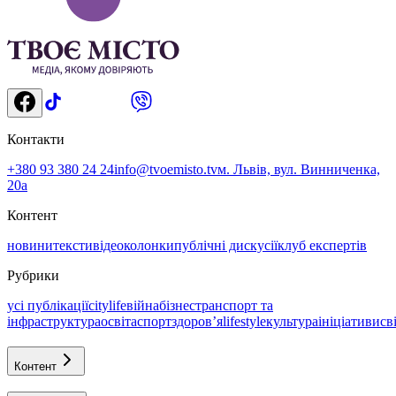
Контакти
+380 93 380 24 24
info@tvoemisto.tv
м. Львів, вул. Винниченка,
20а
Контент
новини
тексти
відео
колонки
публічні дискусії
клуб експертів
Рубрики
усі публікації
citylife
війна
бізнес
транспорт та
інфраструктура
освіта
спорт
здоровʼя
lifestyle
культура
ініціативи
св
Контент