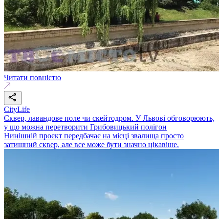
Читати повністю
CityLife
Сквер, лавандове поле чи скейтодром. У Львові обговорюють,
у що можна перетворити Грибовицький полігон
Нинішній проєкт передбачає на місці звалища просто
затишний сквер, але все може бути значно цікавіше.