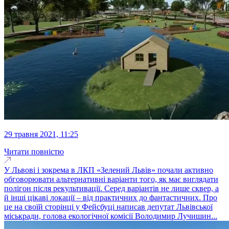
29 травня 2021, 11:25
Читати повністю
У Львові і зокрема в ЛКП «Зелений Львів» почали активно
обговорювати альтернативні варіанти того, як має виглядати
полігон після рекультивації. Серед варіантів не лише сквер, а
й інші цікаві локації – від практичних до фантастичних. Про
це на своїй сторінці у Фейсбуці написав депутат Львівської
міськради, голова екологічної комісії Володимир Лучишин...