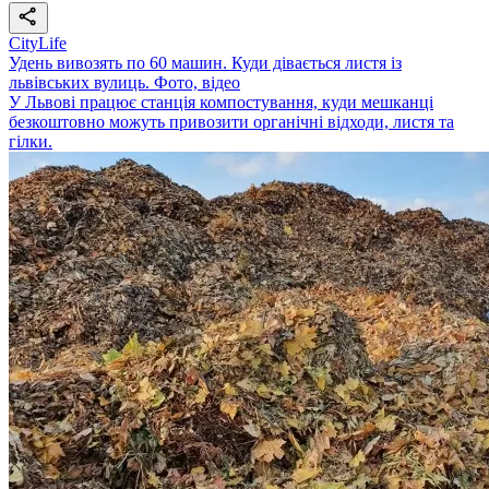
CityLife
Удень вивозять по 60 машин. Куди дівається листя із
львівських вулиць. Фото, відео
У Львові працює станція компостування, куди мешканці
безкоштовно можуть привозити органічні відходи, листя та
гілки.