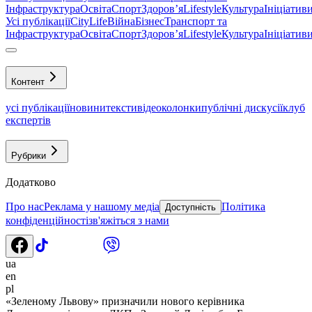
Інфраструктура
Освіта
Спорт
Здоровʼя
Lifestyle
Культура
Ініціатив
Усі публікації
CityLife
Війна
Бізнес
Транспорт та
Інфраструктура
Освіта
Спорт
Здоровʼя
Lifestyle
Культура
Ініціатив
Контент
усі публікації
новини
тексти
відео
колонки
публічні дискусії
клуб
експертів
Рубрики
Додатково
Про нас
Реклама у нашому медіа
Політика
Доступність
конфіденційності
зв'яжіться з нами
ua
en
pl
«Зеленому Львову» призначили нового керівника