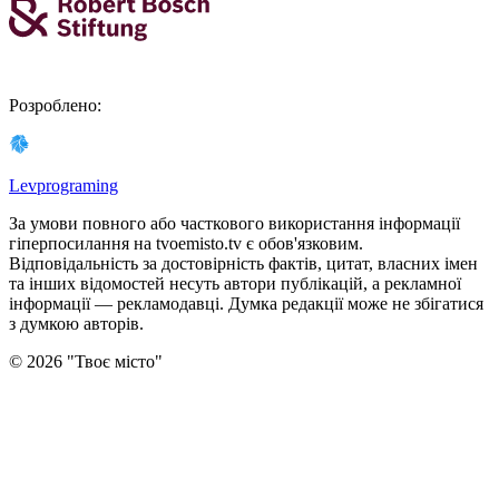
Розроблено
:
Levprograming
За умови повного або часткового використання iнформацiї
гіперпосилання на tvoemisto.tv є обов'язковим.
Відповідальність за достовірність фактів, цитат, власних імен
та інших відомостей несуть автори публікацій, а рекламної
інформації — рекламодавці. Думка редакцiї може не збiгатися
з думкою авторiв.
©
2026
"
Твоє місто
"