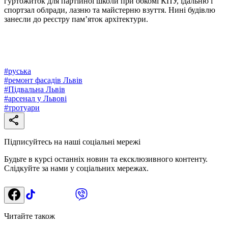
гуртожиток для партійної школи при обкомі КПУ, їдальню і
спортзал облради, лазню та майстерню взуття. Нині будівлю
занесли до реєстру пам’яток архітектури.
#
руська
#
ремонт фасадів Львів
#
Підвальна Львів
#
арсенал у Львові
#
тротуари
Підписуйтесь на наші соціальні мережі
Будьте в курсі останніх новин та ексклюзивного контенту.
Слідкуйте за нами у соціальних мережах.
Читайте також