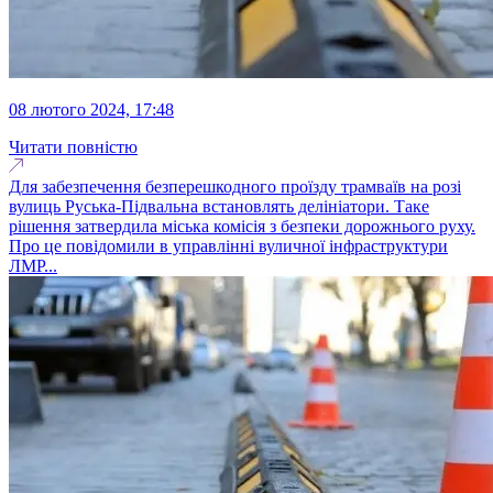
08 лютого 2024, 17:48
Читати повністю
Для забезпечення безперешкодного проїзду трамваїв на розі
вулиць Руська-Підвальна встановлять делініатори. Таке
рішення затвердила міська комісія з безпеки дорожнього руху.
Про це повідомили в управлінні вуличної інфраструктури
ЛМР...