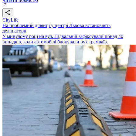
Читати повністю
CityLife
На проблемній ділянці у центрі Львова встановлять
делініатори
У минулому році на вул. Підвальній зафіксували понад 40
випадків, коли автомобілі блокували рух трамваїв.