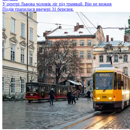
У центрі Львова чоловік ліг під трамвай. Він не вижив
Подія трапилася ввечері 31 березня.