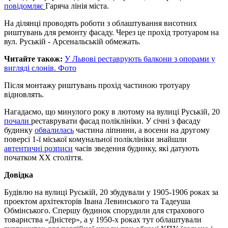
повідомляє
Гаряча лінія міста.
На ділянці проводять роботи з облаштування висотних
риштувань для ремонту фасаду. Через це прохід тротуаром на
вул. Руській - Арсенальській обмежать.
Читайте також:
У Львові реставрують балкони з опорами у
вигляді слонів. Фото
Після монтажу риштувань прохід частиною тротуару
відновлять.
Нагадаємо, що минулого року в лютому на вулиці Руській, 20
почали
реставрувати фасад поліклініки. У січні з фасаду
будинку
обвалилась
частина ліпнини, а восени на другому
поверсі 1-ї міської комунальної поліклініки знайшли
автентичні розписи
часів зведення будинку, які датують
початком XX століття.
Довідка
Будівлю на вулиці Руській, 20 збудували у 1905-1906 роках за
проектом архітекторів Івана Левинського та Тадеуша
Обмінського. Спершу будинок спорудили для страхового
товариства «Дністер», а у 1950-х роках тут облаштували