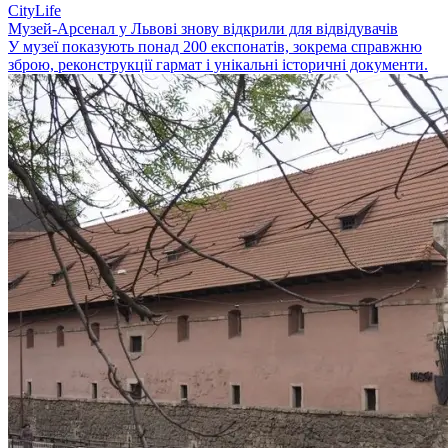
CityLife
Музей-Арсенал у Львові знову відкрили для відвідувачів
У музеї показують понад 200 експонатів, зокрема справжню
зброю, реконструкції гармат і унікальні історичні документи.