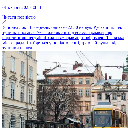
01 квітня 2025, 08:31
Читати повністю
У понеділок, 31 березня, близько 22:30 на вул. Руській під час
зупинки трамвая № 1 чоловік ліг під колеса трамвая, що
спричинило несумісні з життям травми, повідомляє Львівська
міська рада. Як йдеться у повідомленні, трамвай рушав від
зупинки на вул...