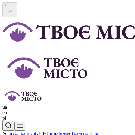
Львів
ua
en
pl
Усі публікації
CityLife
Війна
Бізнес
Транспорт та