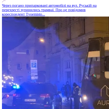
Через погано припарковані автомобілі на вул. Руській на
перехресті зупинились трамваї. Про це повідомив
кореспондент Tvoemisto...