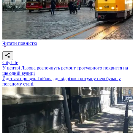
Читати повністю
CityLife
У центрі Львова розпочнуть ремонт тротуарного покриття на
ще одній вулиці
Йдеться про вул. Глібова, де відрізок тротуару перебуває у
поганому стані.