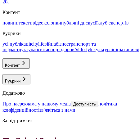
20а
Контент
новини
тексти
відео
колонки
публічні дискусії
клуб експертів
Рубрики
усі публікації
citylife
війна
бізнес
транспорт та
інфраструктура
освіта
спорт
здоровʼя
lifestyle
культура
ініціативи
св
Контент
Рубрики
Додатково
про нас
реклама у нашому медіа
політика
Доступність
конфіденційності
зв'яжіться з нами
За підтримки
: