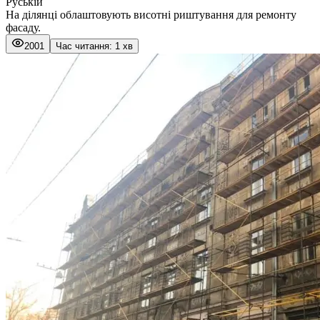
Руській
На ділянці облаштовують висотні риштування для ремонту
фасаду.
2001
Час читання: 1 хв