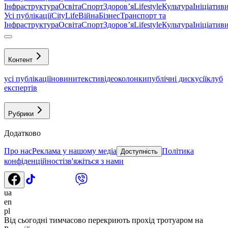
Інфраструктура
Освіта
Спорт
Здоровʼя
Lifestyle
Культура
Ініціатив
Усі публікації
CityLife
Війна
Бізнес
Транспорт та
Інфраструктура
Освіта
Спорт
Здоровʼя
Lifestyle
Культура
Ініціатив
Контент
усі публікації
новини
тексти
відео
колонки
публічні дискусії
клуб
експертів
Рубрики
Додатково
Про нас
Реклама у нашому медіа
Політика
Доступність
конфіденційності
зв'яжіться з нами
ua
en
pl
Від сьогодні тимчасово перекриють прохід тротуаром на