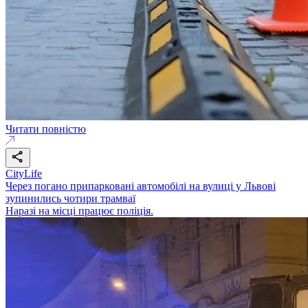
Читати повністю
CityLife
Через погано припарковані автомобілі на вулиці у Львові
зупинились чотири трамваї
Наразі на місці працює поліція.