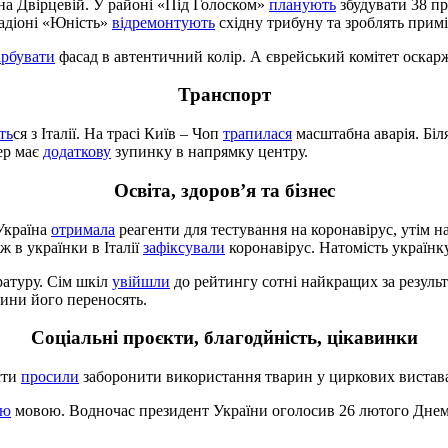
на Двірцевій. У районі «Під Голоском»
планують
збудувати 38 пр
тадіоні «Юність»
відремонтують
східну трибуну та зроблять прим
арбувати
фасад в автентичний колір. А єврейський комітет оскар
Транспорт
ть
ся з Італії. На трасі Київ – Чоп
трапилася
масштабна аварія. Бі
ер має
додаткову
зупинку в напрямку центру.
Освіта, здоров’я та бізнес
Україна
отримала
реагенти для тестування на коронавірус, утім 
ж в українки в Італії
зафіксували
коронавірус. Натомість українку
ратуру. Сім шкіл
увійшли
до рейтингу сотні найкращих за резуль
рини його переносять.
Соціальні проєкти, благодйність, цікавинки
сти
просили
заборонити використання тварин у циркових вистав
ою
мовою. Водночас президент України оголосив 26 лютого Дне