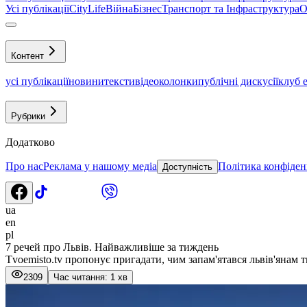
Усі публікації
CityLife
Війна
Бізнес
Транспорт та Інфраструктура
О
Контент
усі публікації
новини
тексти
відео
колонки
публічні дискусії
клуб 
Рубрики
Додатково
Про нас
Реклама у нашому медіа
Політика конфіден
Доступність
ua
en
pl
7 речей про Львів. Найважливіше за тиждень
Tvoemisto.tv пропонує пригадати, чим запам'ятався львів'янам т
2309
Час читання: 1 хв