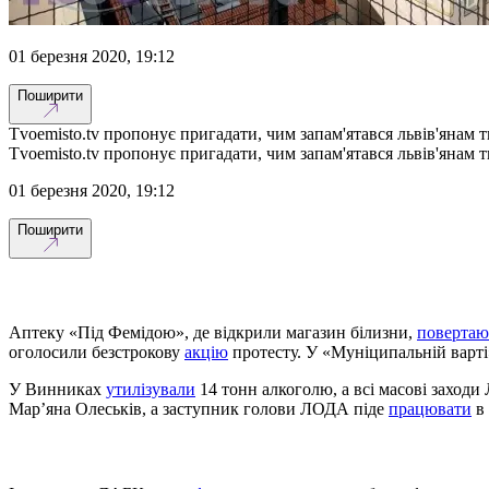
01 березня 2020, 19:12
Поширити
Tvoemisto.tv пропонує пригадати, чим запам'ятався львів'янам т
Tvoemisto.tv пропонує пригадати, чим запам'ятався львів'янам т
01 березня 2020, 19:12
Поширити
Аптеку «Під Фемідою», де відкрили магазин білизни,
повертаю
оголосили безстрокову
акцію
протесту. У «Муніципальній варт
У Винниках
утилізували
14 тонн алкоголю, а всі масові заход
Мар’яна Олеськів, а заступник голови ЛОДА піде
працювати
в 