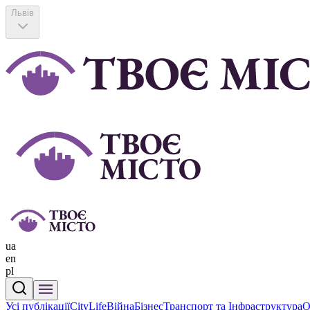
Львів
ua
en
pl
Усі публікації
CityLife
Війна
Бізнес
Транспорт та Інфраструктура
О