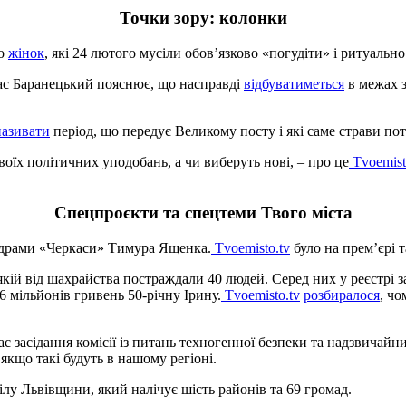
Точки зору: колонки
ро
жінок
, які 24 лютого мусіли обов’язково «погудіти» і ритуальн
рас Баранецький пояснює, що насправді
відбуватиметься
в межах з
називати
період, що передує Великому посту і які саме страви пот
своїх політичних уподобань, а чи виберуть нові, – про це
Tvoemist
Спецпроєкти та спецтеми Твого міста
драми «Черкаси» Тимура Ященка.
Tvoemisto.tv
було на прем’єрі т
кій від шахрайства постраждали 40 людей. Серед них у реєстрі за
 мільйонів гривень 50-річну Ірину.
Tvoemisto.tv
розбиралося
, чо
ас засідання комісії із питань техногенної безпеки та надзвичайн
якщо такі будуть в нашому регіоні.
лу Львівщини, який налічує шість районів та 69 громад.