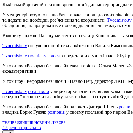
Львівський дитячий психоневрологічний диспансер приєднали д
У медцентрі розуміють, що батьки вже звикли до своїх лікарів, 
та надати всі необхідні роз’яснення та координати.
Tvoemisto.tv
об’єднання, як працюватиме нове відділення і чи зможуть охоп
Відкриту лоджію Палацу мистецтв на вулиці Коперника, 17 мают
Tvoemisto.tv
почуло основні тези архітектора Василя Каменщика
Tvoemisto.tv
поспілкувалося
з представниками екіпажів SkyUp, я
У ток-шоу «Реформи без ілюзій» екоактивістка Ольга Мелень-
екоальтернативи.
У ток-шоу «Реформи без ілюзій» Павло Пец, директор ЛКП «Му
Tvoemisto.tv
розпитало
у директорки та вчителів львівської гі
середньої школи вчити логіку та як в гімназії готують дітей до 
У ток-шоу «Реформи без ілюзій» адвокат Дмитро Швець
розпов
владика Борис Гудзяк
розповів
у своєму посланні про період Ве
#
найважливіші новини Львова
#
7 речей про Львів