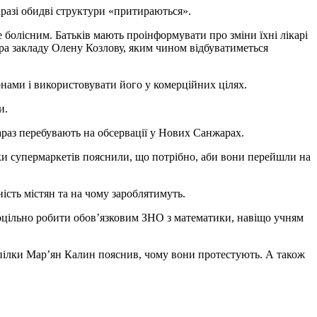
разі обидві структури «притираються».
е болісним. Батьків мають проінформувати про зміни їхні лікарі
ра закладу Олену Козлову, яким чином відбуватиметься
нами і використовувати його у комерційних цілях.
и.
зараз перебувають на обсервації у Нових Санжарах.
ики супермаркетів пояснили, що потрібно, аби вони перейшли на
сть містян та на чому зароблятимуть.
доцільно робити обов’язковим ЗНО з математики, навіщо учням
спілки Мар’ян Калин пояснив, чому вони протестують. А також