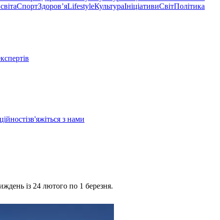
світа
Спорт
Здоровʼя
Lifestyle
Культура
Ініціативи
Світ
Політика
експертів
ційності
зв'яжіться з нами
иждень із 24 лютого по 1 березня.