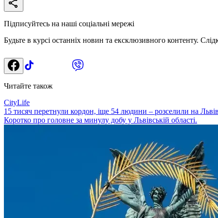
Підписуйтесь на наші соціальні мережі
Будьте в курсі останніх новин та ексклюзивного контенту. Слід
Читайте також
CityLife
15 тисяч перетнули кордон, іще 54 людини – розселили на Льві
Коротко про головне за минулу добу у Львівській області.