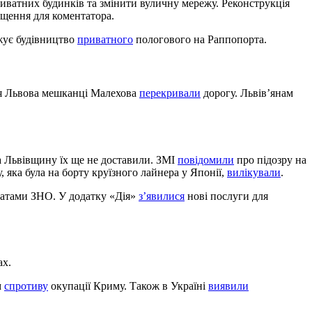
иватних будинків та змінити вуличну мережу. Реконструкція
іщення для коментатора.
жує будівництво
приватного
пологового на Раппопорта.
ля Львова мешканці Малехова
перекривали
дорогу. Львів’янам
на Львівщину їх ще не доставили. ЗМІ
повідомили
про підозру на
, яка була на борту круїзного лайнера у Японії,
вилікували
.
татами ЗНО. У додатку «Дія»
з’явилися
нові послуги для
ах.
м
спротиву
окупації Криму. Також в Україні
виявили