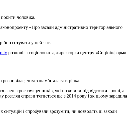
о побити чоловіка.
аконопроєкту «Про засади адміністративно-територіального
рібно готувати у цей час.
o.tv
розповіла соціологиня, директорка центру «Соціоінформ»
а розповідає, чим запам’яталася стрічка.
значені троє священників, які позичили під відсотки гроші, а
му розгляд справи тягнеться ще з 2014 року і як цьому зарадила
их ситуацій і спробували зрозуміти, чи дозволять ці заходи