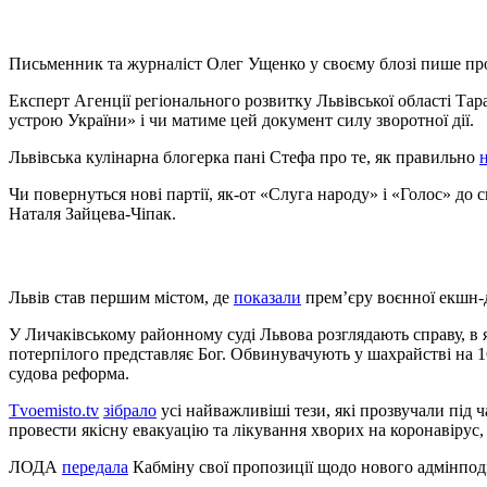
Письменник та журналіст Олег Ущенко у своєму блозі пише п
Експерт Агенції регіонального розвитку Львівської області Та
устрою України» і чи матиме цей документ силу зворотної дії.
Львівська кулінарна блогерка пані Стефа про те, як правильно
Чи повернуться нові партії, як-от «Слуга народу» і «Голос» до 
Наталя Зайцева-Чіпак.
Львів став першим містом, де
показали
прем’єру воєнної екшн-
У Личаківському районному суді Львова розглядають справу, в я
потерпілого представляє Бог. Обвинувачують у шахрайстві на 16
судова реформа.
Tvoemisto.tv
зібрало
усі найважливіші тези, які прозвучали під ч
провести якісну евакуацію та лікування хворих на коронавірус, 
ЛОДА
передала
Кабміну свої пропозиції щодо нового адмінподі