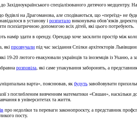
о Західноукраїнського спеціалізованого дитячого медцентру. На
до будівлі на Драгоманова, але сподіваються, що «переїзд» не буд
навідалося в установу і
розпитало
виконувача обов’язків директо
ити психіатричною допомогою всіх дітей, які цього потребують.
ь намір здати в оренду. Орендар хоче засклити простір між коло
, які
прозвучали
під час засідання Спілки архітекторів Львівщин
кі 19-20 лютого евакуювали українців та іноземців із Уханю, а 
Забравна
розповіла
, які саме упакування заборонять, а представн
ніципальна варта», пояснював, як
будуть
завойовувати прихильні
мназії з поглибленим вивченням математики «Євшан», наскільки 
навчання в університетах та життя.
ів
про недоліки та переваги законопроєкту, а представник проф
ликого посту.