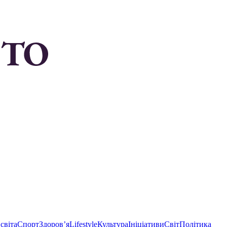
світа
Спорт
Здоровʼя
Lifestyle
Культура
Ініціативи
Світ
Політика