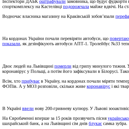
Інспектори ДАБК
оштрафували
замовника, що будує фудкорти 
спорткомплексу на Кастелівці
подорожчала
майже вдвічі. На с
Водночас власника магазину на Краківській зобов’язали
переф
На кордонах України почали перевіряти автобуси, що
повертаю
показали
, як дезінфікують автобуси АПТ-1. Тролейбус №33 теп
Двоє людей на Львівщині
померли
від грипу минулого тижня. 
коронавірус у Польщі, а потім його зафіксували в Білорусі. Тако
Всім, хто
прибуває
в Україну, на кордонах почали міряти темпе
ФОПів. А у МОЗ розповіли, скільки живе
коронавірус
і які тва
В Україні
ввели
нову 200-гривневу купюру. У Львові зооактиві
На Євробаченні вперше за 15 років прозвучить пісня
українськ
шахрайський банк, а на Львівщині сім днів
блукає
самка зубра.