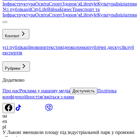
Інфраструктура
Освіта
Спорт
Здоровʼя
Lifestyle
Культура
Ініціатив
Усі публікації
CityLife
Війна
Бізнес
Транспорт та
Інфраструктура
Освіта
Спорт
Здоровʼя
Lifestyle
Культура
Ініціатив
Контент
усі публікації
новини
тексти
відео
колонки
публічні дискусії
клуб
експертів
Рубрики
Додатково
Про нас
Реклама у нашому медіа
Політика
Доступність
конфіденційності
зв'яжіться з нами
ua
en
pl
У Львові зменшили площу під індустріальний парк у промзоні