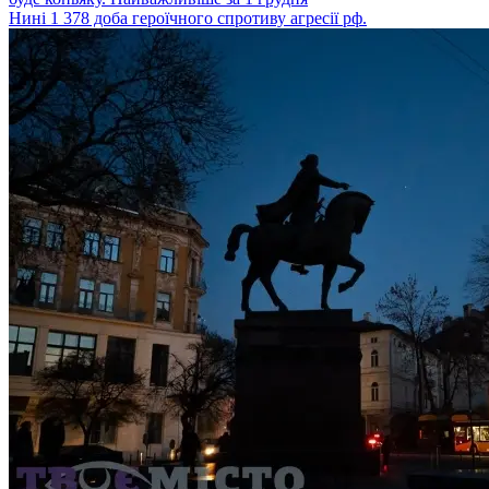
Нині 1 378 доба героїчного спротиву агресії рф.