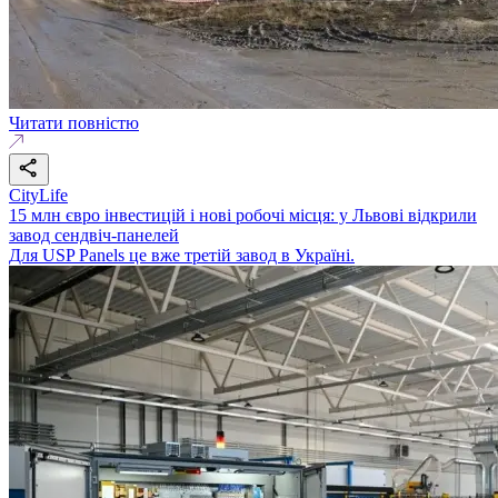
Читати повністю
CityLife
15 млн євро інвестицій і нові робочі місця: у Львові відкрили
завод сендвіч‑панелей
Для USP Panels це вже третій завод в Україні.