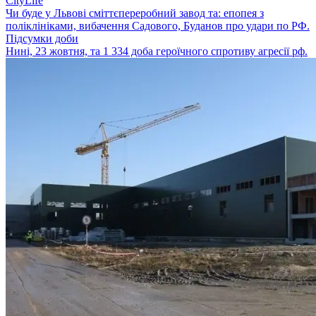
CityLife
Чи буде у Львові сміттєпереробний завод та: епопея з
поліклініками, вибачення Садового, Буданов про удари по РФ.
Підсумки доби
Нині, 23 жовтня, та 1 334 доба героїчного спротиву агресії рф.