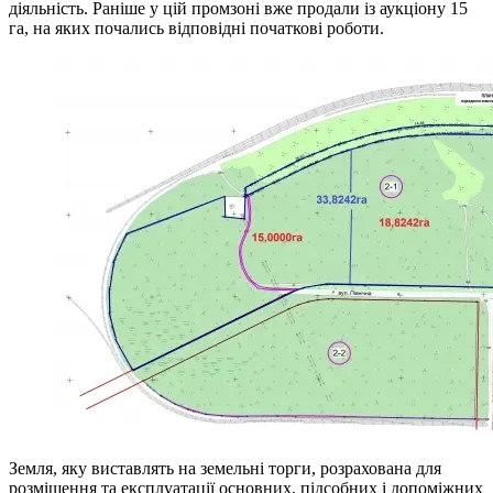
діяльність. Раніше у цій промзоні вже продали із аукціону 15
га, на яких почались відповідні початкові роботи.
Земля, яку виставлять на земельні торги, розрахована для
розміщення та експлуатації основних, підсобних і допоміжних