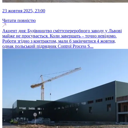
23 жовтня 2025, 23:00
Читати повністю
Акцент дня: Будівництво сміттєпереробного заводу у Львові
майже не просувається. Коли завершать – точно невідомо.
Роботи згідно з контрактом, мали б закінчитися 4 жовтня,
однак польський підрядник Control Process S...