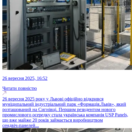
26 вересня 2025, 16:52
Читати повністю
26 вересня 2025 року у Львові офіційно відкрився
муніципальний індустріальний парк «Формація.Львів», який
розташований на Сигнівці. Першим резидентом нового
промислового осередку стала українська компанія USP Panels,
що вже майже 20 років займається виробництвом
сендвіч‑панелей...