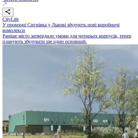
CityLife
У промзоні Сигнівка у Львові збудують нові виробничі
комплекси
Раніше місто затвердило умови для чотирьох корпусів, тепер
планують збудувати ще один основний.