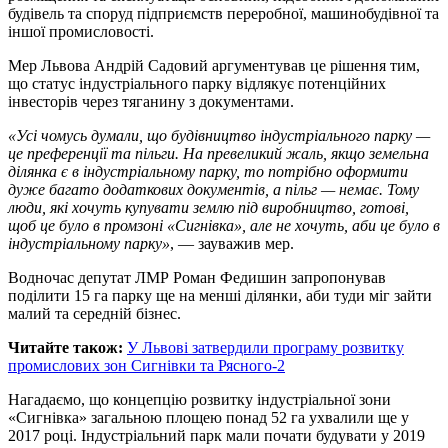
будівель та споруд підприємств переробної, машинобудівної та
іншої промисловості.
Мер Львова Андрій Садовий аргументував це рішення тим,
що статус індустріального парку відлякує потенційних
інвесторів через тяганину з документами.
«Усі чомусь думали, що будівництво індустріального парку —
це преференції та пільги. На превеликий жаль, якщо земельна
ділянка є в індустріальному парку, то потрібно оформити
дуже багато додаткових документів, а пільг — немає. Тому
люди, які хочуть купувати землю під виробництво, готові,
щоб це було в промзоні «Сигнівка», але не хочуть, аби це було в
індустріальному парку»
, — зауважив мер.
Водночас депутат ЛМР Роман Федишин запропонував
поділити 15 га парку ще на менші ділянки, аби туди міг зайти
малий та середній бізнес.
Читайте також:
У Львові затвердили програму розвитку
промислових зон Сигнівки та Рясного-2
Нагадаємо, що концепцію розвитку індустріальної зони
«Сигнівка» загальною площею понад 52 га ухвалили ще у
2017 році. Індустріальний парк мали почати будувати у 2019