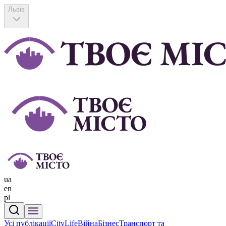
Львів
ua
en
pl
Усі публікації
CityLife
Війна
Бізнес
Транспорт та