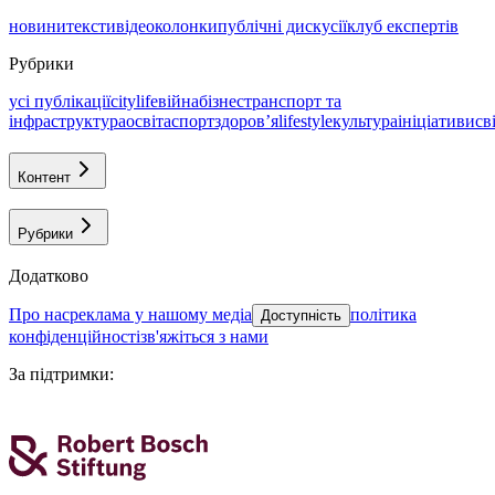
новини
тексти
відео
колонки
публічні дискусії
клуб експертів
Рубрики
усі публікації
citylife
війна
бізнес
транспорт та
інфраструктура
освіта
спорт
здоровʼя
lifestyle
культура
ініціативи
св
Контент
Рубрики
Додатково
про нас
реклама у нашому медіа
політика
Доступність
конфіденційності
зв'яжіться з нами
За підтримки
: