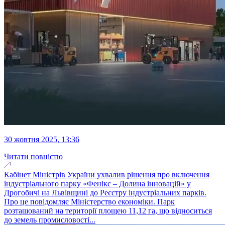
30 жовтня 2025, 13:36
Читати повністю
Кабінет Міністрів України ухвалив рішення про включення
індустріального парку «Фенікс – Долина інновацій» у
Дрогобичі на Львівщині до Реєстру індустріальних парків.
Про це повідомляє Міністерство економіки. Парк
розташований на території площею 11,12 га, що відноситься
до земель промисловості...