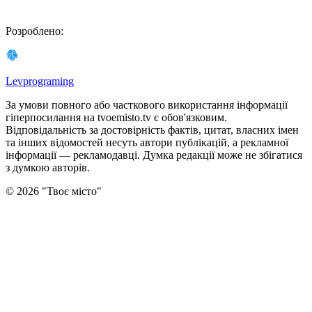
Розроблено
:
Levprograming
За умови повного або часткового використання iнформацiї
гіперпосилання на tvoemisto.tv є обов'язковим.
Відповідальність за достовірність фактів, цитат, власних імен
та інших відомостей несуть автори публікацій, а рекламної
інформації — рекламодавці. Думка редакцiї може не збiгатися
з думкою авторiв.
©
2026
"
Твоє місто
"