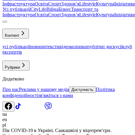
Інфраструктура
Освіта
Спорт
Здоровʼя
Lifestyle
Культура
Ініціатив
Усі публікації
CityLife
Війна
Бізнес
Транспорт та
Інфраструктура
Освіта
Спорт
Здоровʼя
Lifestyle
Культура
Ініціатив
Контент
усі публікації
новини
тексти
відео
колонки
публічні дискусії
клуб
експертів
Рубрики
Додатково
Про нас
Реклама у нашому медіа
Політика
Доступність
конфіденційності
зв'яжіться з нами
ua
en
pl
Пік COVID-19 в Україні. Саакашвілі у віцепрем‘єри.