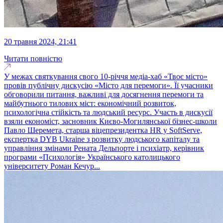
20 травня 2024, 21:41
Читати повністю
У межах святкування свого 10-річчя медіа-хаб «Твоє місто»
провів публічну дискусію «Місто для перемоги». Її учасники
обговорили питання, важливі для досягнення перемоги та
майбутнього тилових міст: економічний розвиток,
психологічна стійкість та людський ресурс. Участь в дискусії
взяли економіст, засновник Києво-Могилянської бізнес-школи
Павло Шеремета, старша віцепрезидентка HR у SoftServe,
експертка DYB Ukraine з розвитку людського капіталу та
управління змінами Рената Дельпорте і психіатр, керівник
програми «Психологія» Українського католицького
університету Роман Кечур...