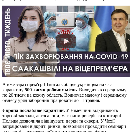
А вже зараз прем'єр Шмигаль обіцяє українцям на час
карантину
500 тисяч робочих місць
. Виходить в середньому
по 20 тисяч на кожну область. Водночас малому і середньому
бізнесу уряд заборонив працювати до 11 травня.
Європа послаблює карантин.
У Німеччині відкривають
торгові заклади, автосалони, магазини роверів та книгарні.
Польща дозволила відвідувати парки та сквери. У Чехії
запрацювали відкриті ринки, дозволили проводити семінари
на вулиці, а жителям виїжджати закордон до рідних.