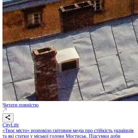
Читати повністю
CityLife
«Твоє місто» розповіло світовим медіа про стійкість українців
та які статки у міської голови Мостиськ. Підсумки доби