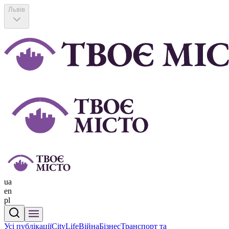
Львів
ua
en
pl
Усі публікації
CityLife
Війна
Бізнес
Транспорт та