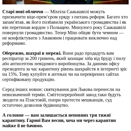
Старі нові обличчя
— Міхеіла Саакашвілі можуть
призначити віце-прем‘єром уряду з питань реформ. Багато хто
запам’ятав, як його позбавили українського громадянства і як
він перетинав кордон з Польщею. Минулого року Саакашвілі
повернули громадянство. Тепер Міхо обіцяє бути чемним —
не конфліктувати з Аваковим і працювати виключно над
реформами.
Обережно, шахраї в мережі.
Вони радо продадуть вам
респіратор за 200 гривень, який захищає хіба від бруду і пилу
або антисептик невідомого виробництва. За даними офісу
президента за час карантину рівень шахрайств в інтернеті зріс
на 15%. Тому купуйте в аптеках чи на перевірених сайтах
сертифіковану продукцію.
Серед інших новин: святкування дня Львова перенесли на
невизначений термін. Сміттєпереробний завод таки будуть
зводити на Пластовій, попри протести мешканців, суд
остаточно дозволив будівництво.
А головне — нам залишається неповних три тижні
карантину. Гарної Вам весни, хоча ми через карантин
майже її не бачимо.