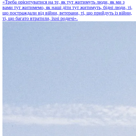
«Треба орієнтуватися на те, як тут житимуть люди, як ми з
вами тут житимемо, як наші діти тут житимуть, бідні люди, ті,
що постраждали від війни, ветерани, ті, що прийдуть із війни,
ті, що багато втратили, їхні родичі».