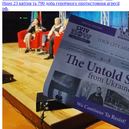
Нині 23 квітня та 790 доба героїчного протистояння агресії
рф.