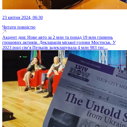
23 квітня 2024, 06:30
Читати повністю
Акцент дня: Нове авто за 2 млн та понад 19 млн гривень
грошових активів. Декларація міської голови Мостиськ. У
2023 році сім’я Пельців задекларувала 4 млн 983 тис...