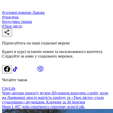
#
головні новини Львова
#
тиждень
#
підсумки тижня
#
Твоє місто
Підписуйтесь на наші соціальні мережі
Будьте в курсі останніх новин та ексклюзивного контенту.
Слідкуйте за нами у соціальних мережах.
Читайте також
CityLife
Чому автори проєкту музею Шухевича виходять з робіт, коли
на Львівщині зросте вартість проїзду та «Твоє місто» стало
сучаснішим і зручнішим. Ключове за 30 березня
Нині 1 497 доба героїчного спротиву агресії рф.