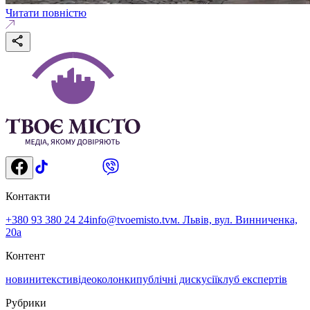
Читати повністю
Контакти
+380 93 380 24 24
info@tvoemisto.tv
м. Львів, вул. Винниченка,
20а
Контент
новини
тексти
відео
колонки
публічні дискусії
клуб експертів
Рубрики