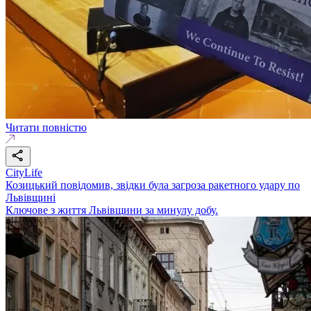
Читати повністю
CityLife
Козицький повідомив, звідки була загроза ракетного удару по
Львівщині
Ключове з життя Львівщини за минулу добу.