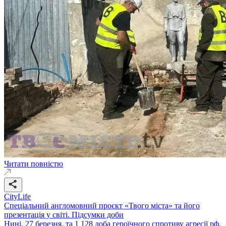
Читати повністю
CityLife
Спеціальний англомовний проєкт «Твого міста» та його
презентація у світі. Підсумки доби
Нині, 27 березня, та 1 128 доба героїчного спротиву агресії рф.