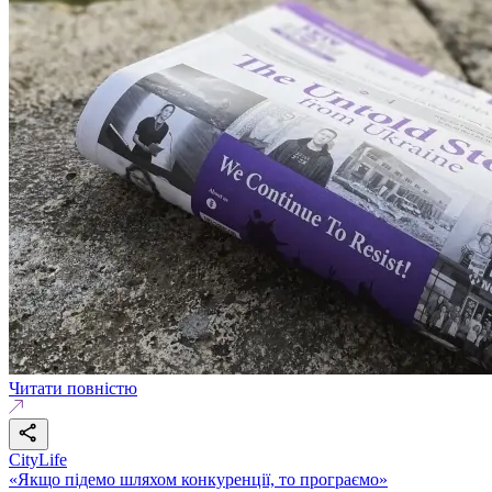
Читати повністю
CityLife
«Якщо підемо шляхом конкуренції, то програємо»