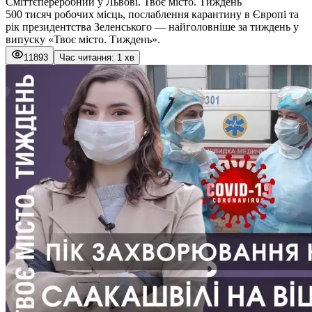
Сміттєпереробний у Львові. Твоє місто. Тиждень
500 тисяч робочих місць, послаблення карантину в Європі та
рік президентства Зеленського — найголовніше за тиждень у
випуску «
Твоє місто
. Тиждень».
11893
Час читання: 1 хв