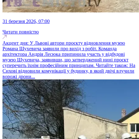
31 березня 2026, 07:00
Читати повністю
Акцент дня: У Львові автори проєкту відновлення музею
Романа Шухевича заявили про вихід з робіт. Команда
архітектора Андрія Лесюка припинила участь у відбудові
музею Шухевича, заявивши, що затверджений нині проєкт
суперечить їхнім професійним принципам. Читайте також: На
Сихові відновили комунікації у будинку, в який двічі влучили
ворожі дрони...