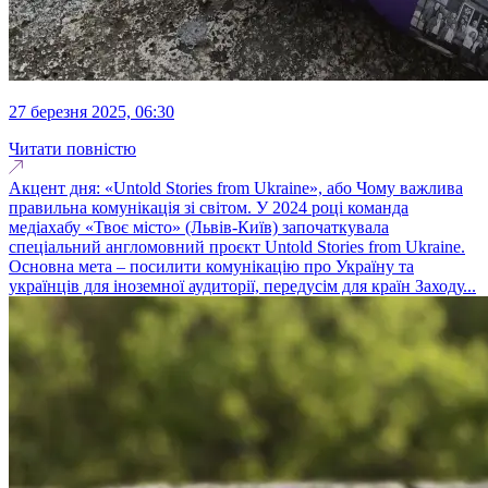
27 березня 2025, 06:30
Читати повністю
Акцент дня: «Untold Stories from Ukraine», або Чому важлива
правильна комунікація зі світом. У 2024 році команда
медіахабу «Твоє місто» (Львів-Київ) започаткувала
спеціальний англомовний проєкт Untold Stories from Ukraine.
Основна мета – посилити комунікацію про Україну та
українців для іноземної аудиторії, передусім для країн Заходу...