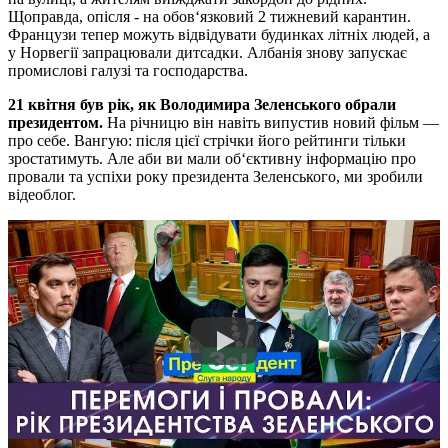
Щоправда, опісля - на обов‘язковий 2 тижневий карантин.
Французи тепер можуть відвідувати будинках літніх людей, а
у Норвегії запрацювали дитсадки. Албанія знову запускає
промислові галузі та господарства.
21 квітня був рік, як Володимира Зеленського обрали
президентом.
На річницю він навіть випустив новий фільм —
про себе. Вангую: після цієї стрічки його рейтинги тільки
зростатимуть. Але аби ви мали об‘єктивну інформацію про
провали та успіхи року президента Зеленського, ми зробили
відеоблог.