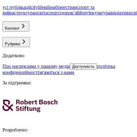
усі публікації
citylife
війна
бізнес
транспорт та
інфраструктура
освіта
спорт
здоровʼя
lifestyle
культура
ініціативи
св
Контент
Рубрики
Додатково
про нас
реклама у нашому медіа
політика
Доступність
конфіденційності
зв'яжіться з нами
За підтримки
:
Розроблено
: