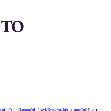
світа
Спорт
Здоровʼя
Lifestyle
Культура
Ініціативи
Світ
Політика