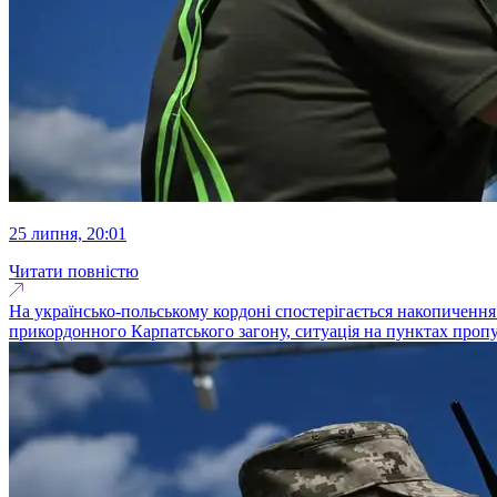
25 липня, 20:01
Читати повністю
На українсько-польському кордоні спостерігається накопичення
прикордонного Карпатського загону, ситуація на пунктах проп