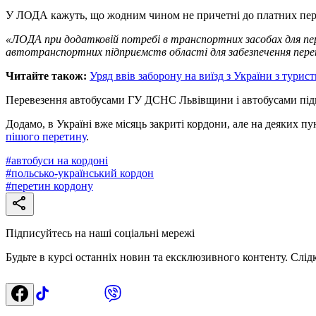
У ЛОДА кажуть, що жодним чином не причетні до платних пере
«ЛОДА при додатковій потребі в транспортних засобах для пере
автотранспортних підприємств області для забезпечення пере
Читайте також:
Уряд ввів заборону на виїзд з України з тури
Перевезення автобусами ГУ ДСНС Львівщини і автобусами підпри
Додамо, в Україні вже місяць закриті кордони, але на деяких п
пішого перетину
.
#
автобуси на кордоні
#
польсько-український кордон
#
перетин кордону
Підписуйтесь на наші соціальні мережі
Будьте в курсі останніх новин та ексклюзивного контенту. Слід