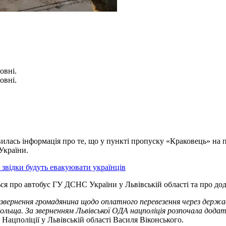
овні.
овні.
явилась інформація про те, що у пункті пропуску «Краковець» на 
 України.
 звідки будуть евакуювати українців
ся про автобус ГУ ДСНС України у Львівській області та про дод
ві звернення громадянина щодо оплатного перевезення через держ
Польща. За зверненням Львівської ОДА нацполіція розпочала дода
ацполіції у Львівській області Василя Віконського.