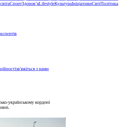
світа
Спорт
Здоровʼя
Lifestyle
Культура
Ініціативи
Світ
Політика
експертів
ційності
зв'яжіться з нами
ько-українському кордоні
овні.