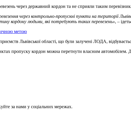
везень через державний кордон та не сприяли таким перевізник
везення через контрольно-пропускні пункти на території Львівс
тину кордону людьми, які потребують таких перевезень»
, – ідет
стичною метою
ємств Львівської області, що були залучені ЛОДА, відбувається
унктах пропуску кордон можна перетнути власним автомобілем. Дл
куйте за нами у соціальних мережах.