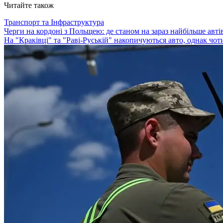
Читайте також
Транспорт та Інфраструктура
Черги на кордоні з Польщею: де станом на зараз найбільше автів
На "Краківці" та "Раві-Руській" накопичуються авто, однак ч