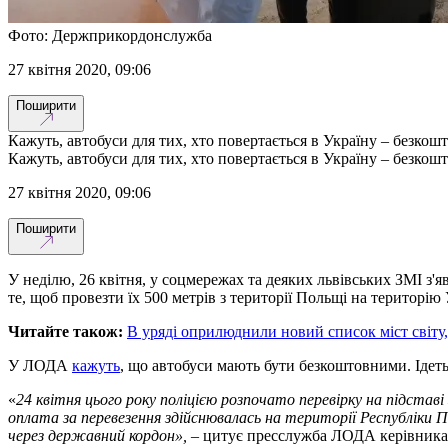
Фото: Держприкордонслужба
27 квітня 2020, 09:06
Поширити
Кажуть, автобуси для тих, хто повертається в Україну – безкошт
Кажуть, автобуси для тих, хто повертається в Україну – безкошт
27 квітня 2020, 09:06
Поширити
У неділю, 26 квітня, у соцмережах та деяких львівських ЗМІ з'
те, щоб провезти їх 500 метрів з території Польщі на територію
Читайте також:
В уряді оприлюднили новий список міст світу,
У ЛОДА
кажуть
, що автобуси мають бути безкоштовними. Ідеть
«
24 квітня цього року поліцією розпочато перевірку на підста
оплата за перевезення здійснювалась на території Республіки 
через державний кордон»,
– цитує пресслужба ЛОДА керівника Н