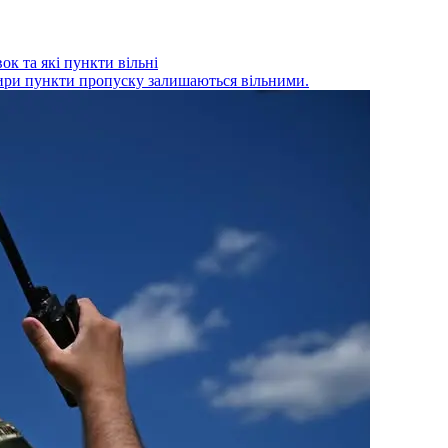
ок та які пункти вільні
отири пункти пропуску залишаються вільними.