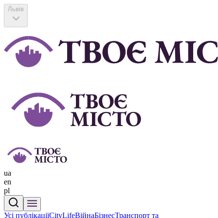
Львів
ua
en
pl
Усі публікації
CityLife
Війна
Бізнес
Транспорт та