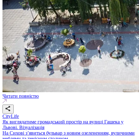
Читати повністю
CityLife
Як виглядатиме громадський простір на вулиці Гашека у
Львові. Візуалізація
На Сихові з’явиться бульвар з новим озелененням, вуличними
меблями та тенісним столиком.