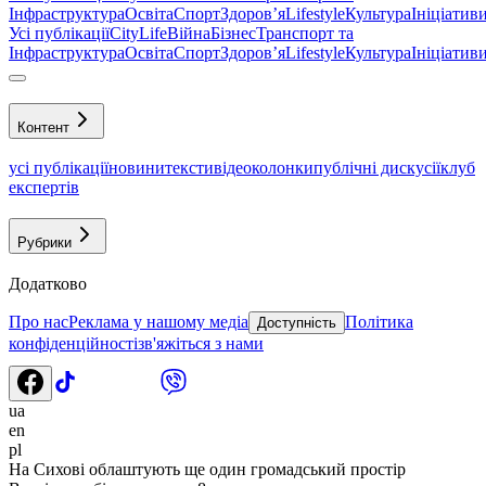
Інфраструктура
Освіта
Спорт
Здоровʼя
Lifestyle
Культура
Ініціатив
Усі публікації
CityLife
Війна
Бізнес
Транспорт та
Інфраструктура
Освіта
Спорт
Здоровʼя
Lifestyle
Культура
Ініціатив
Контент
усі публікації
новини
тексти
відео
колонки
публічні дискусії
клуб
експертів
Рубрики
Додатково
Про нас
Реклама у нашому медіа
Політика
Доступність
конфіденційності
зв'яжіться з нами
ua
en
pl
На Сихові облаштують ще один громадський простір