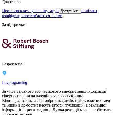
Додатково
про нас
реклама у нашому медіа
політика
Доступність
конфіденційності
зв'яжіться з нами
За підтримки
:
Розроблено
:
Levprograming
За умови повного або часткового використання iнформацiї
гіперпосилання на tvoemisto.tv є обов'язковим.
Відповідальність за достовірність фактів, цитат, власних імен
та інших відомостей несуть автори публікацій, а рекламної
інформації — рекламодавці. Думка редакцiї може не збiгатися
з думкою авторiв.