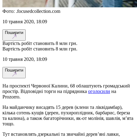
Фото: .focusedcollection.com
10 травня 2020, 18:09
Поширити
Вартість робіт становить 8 млн грн.
Вартість робіт становить 8 млн грн.
10 травня 2020, 18:09
Поширити
На проспекті Червоної Калини, 68 облаштують громадський
простір. Відповідні торги на підрядника
оголосили
на
Prozorro.
На майданчику висадять 15 дерев (клени та ліквідамбар),
кілька сотень кущів (дерен, пухироплідник, барбарис, береза
та калина), а також багаторічники, як-от молінія, шавлія, м’ята
тощо.
Тут встановлять дзеркальні та звичайні дерев’яні лавки,