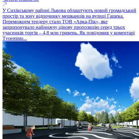
У Сихівському районі Львова облаштують новий громадський
простір та зону відпочинку мешканців на вулиці Гашека.
Переможцем тендеру стало ТОВ «Арка-Пік», яке
запропонувало найнижчу цінову пропозицію серед трьох
учасників торгів – 4,8 млн гривень. Як повідомив у коментарі
Tvoemisto...