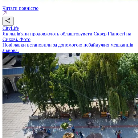
Читати повністю
CityLife
Як львів'яни продовжують облаштовувати Сквер Гідності на
Сихові. Фото
Нові лавки встановили за допомогою небайдужих мешканців
Львова.