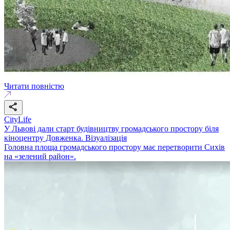
Читати повністю
CityLife
У Львові дали старт будівництву громадського простору біля
кіноцентру Довженка. Візуалізація
Головна площа громадського простору має перетворити Сихів
на «зелений район».