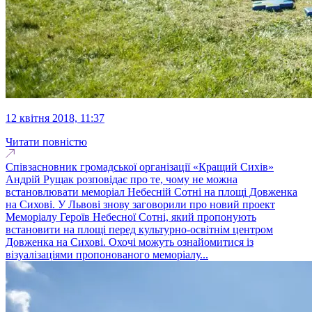
12 квітня 2018, 11:37
Читати повністю
Співзасновник громадської організації «Кращий Сихів»
Андрій Рущак розповідає про те, чому не можна
встановлювати меморіал Небесній Сотні на площі Довженка
на Сихові. У Львові знову заговорили про новий проект
Меморіалу Героїв Небесної Сотні, який пропонують
встановити на площі перед культурно-освітнім центром
Довженка на Сихові. Охочі можуть ознайомитися із
візуалізаціями пропонованого меморіалу...