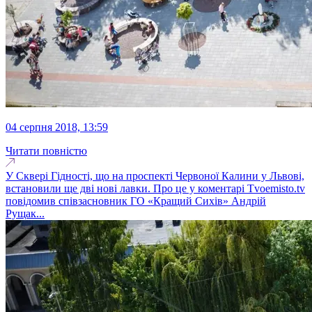
04 серпня 2018, 13:59
Читати повністю
У Сквері Гідності, що на проспекті Червоної Калини у Львові,
встановили ще дві нові лавки. Про це у коментарі Tvoemisto.tv
повідомив співзасновник ГО «Кращий Сихів» Андрій
Рущак...