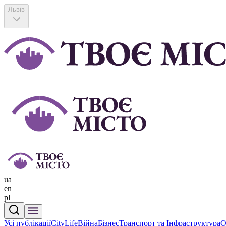
Львів
ua
en
pl
Усі публікації
CityLife
Війна
Бізнес
Транспорт та Інфраструктура
О