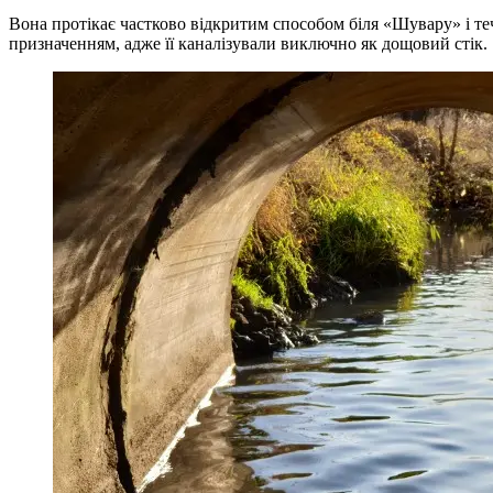
Вона протікає частково відкритим способом біля «Шувару» і теч
призначенням, адже її каналізували виключно як дощовий стік.