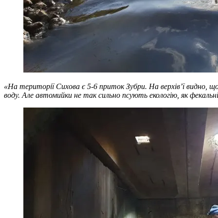
«На території Сихова є 5-6 приток Зубри. На верхів’ї видно, щ
воду. Але автомийки не так сильно псують екологію, як фекальні 