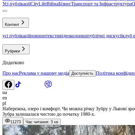
Усі публікації
CityLife
Війна
Бізнес
Транспорт та Інфраструктура
О
Контент
усі публікації
новини
тексти
відео
колонки
публічні дискусії
клуб 
Рубрики
Додатково
Про нас
Реклама у нашому медіа
Політика конфіден
Доступність
ua
en
pl
Набережна, озеро і комфорт. Чи можна річку Зубру у Львові зр
Зубра залишалася чистою до початку 1980-х.
11273
Час читання: 3 хв