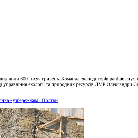
виділили 600 тисяч гривень. Команда експедиторів раніше спусти
і управління екології та природних ресурсів ЛМР Олександри Сла
лянка «узбережжям» Полтви