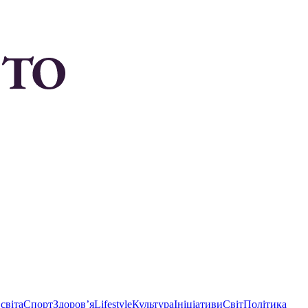
світа
Спорт
Здоровʼя
Lifestyle
Культура
Ініціативи
Світ
Політика