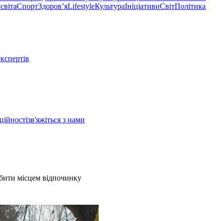
світа
Спорт
Здоровʼя
Lifestyle
Культура
Ініціативи
Світ
Політика
експертів
ційності
зв'яжіться з нами
обити місцем відпочинку