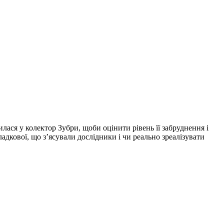
лася у колектор Зубри, щоби оцінити рівень її забруднення і
дкової, що з’ясували дослідники і чи реально зреалізувати