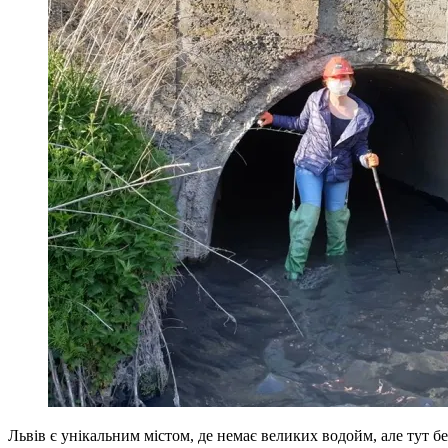
Львів є унікальним містом, де немає великих водойм, але тут бе