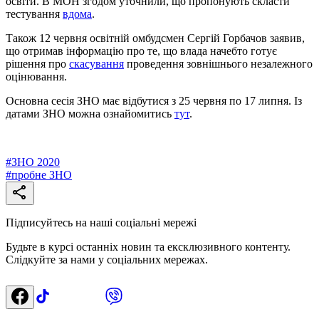
освіти. В МОН згодом уточнили, що пропонують скласти
тестування
вдома
.
Також 12 червня освітній омбудсмен Сергій Горбачов заявив,
що отримав інформацію про те, що влада начебто готує
рішення про
скасування
проведення зовнішнього незалежного
оцінювання.
Основна сесія ЗНО має відбутися з 25 червня по 17 липня. Із
датами ЗНО можна ознайомитись
тут
.
#
ЗНО 2020
#
пробне ЗНО
Підписуйтесь на наші соціальні мережі
Будьте в курсі останніх новин та ексклюзивного контенту.
Слідкуйте за нами у соціальних мережах.