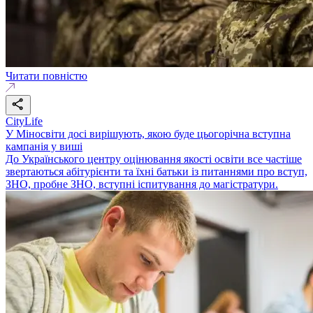
Читати повністю
CityLife
У Міносвіти досі вирішують, якою буде цьогорічна вступна
кампанія у виші
До Українського центру оцінювання якості освіти все частіше
звертаються абітурієнти та їхні батьки із питаннями про вступ,
ЗНО, пробне ЗНО, вступні іспитування до магістратури.