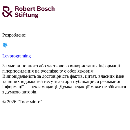
Розроблено
:
Levprograming
За умови повного або часткового використання iнформацiї
гіперпосилання на tvoemisto.tv є обов'язковим.
Відповідальність за достовірність фактів, цитат, власних імен
та інших відомостей несуть автори публікацій, а рекламної
інформації — рекламодавці. Думка редакцiї може не збiгатися
з думкою авторiв.
©
2026
"
Твоє місто
"