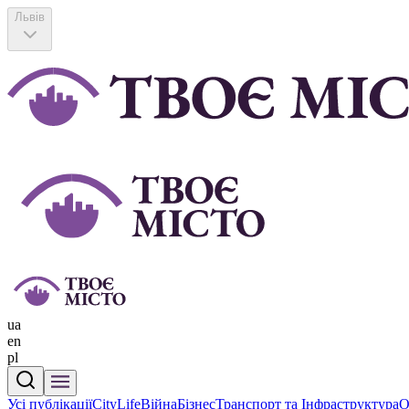
Львів
ua
en
pl
Усі публікації
CityLife
Війна
Бізнес
Транспорт та Інфраструктура
О