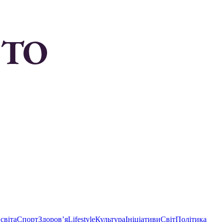
світа
Спорт
Здоровʼя
Lifestyle
Культура
Ініціативи
Світ
Політика