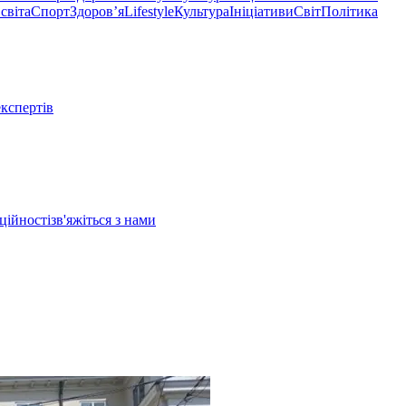
світа
Спорт
Здоровʼя
Lifestyle
Культура
Ініціативи
Світ
Політика
експертів
ційності
зв'яжіться з нами