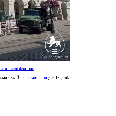
вати питні фонтани
аланюка. Його
встановили
у 2018 році.