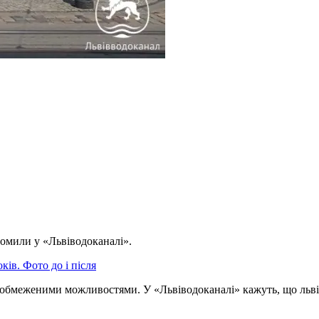
омили у «Львіводоканалі».
ів. Фото до і після
 обмеженими можливостями. У «Львіводоканалі» кажуть, що льві