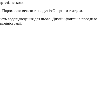
артезіанською.
із Пороховою вежею та поруч із Оперним театром.
ають водовідведення для нього. Дизайн фонтанів погодило
адміністрації.