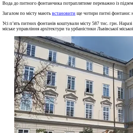
Вода до питного фонтанчика потраплятиме переважно із підзем
Загалом по місту мають
встановити
ще чотири питні фонтани: н
Усі п’ять питних фонтанів коштували місту 587 тис. грн. Нар
міське управління архітектури та урбаністики Львівської місько