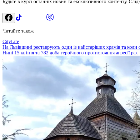
Будьте в курсі останніх новин та ексклюзивного контенту. Слід
Читайте також
CityLife
На Львівщині реставрують один із найстаріших храмів та коли
Нині 15 квітня та 782 доба героїчного протистояння агресії рф.