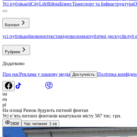
Усі публікації
CityLife
Війна
Бізнес
Транспорт та Інфраструктура
О
Контент
усі публікації
новини
тексти
відео
колонки
публічні дискусії
клуб 
Рубрики
Додатково
Про нас
Реклама у нашому медіа
Політика конфіден
Доступність
ua
en
pl
На площі Ринок будують питний фонтан
Усі п’ять питних фонтанів коштували місту 587 тис. грн.
2808
Час читання: 1 хв