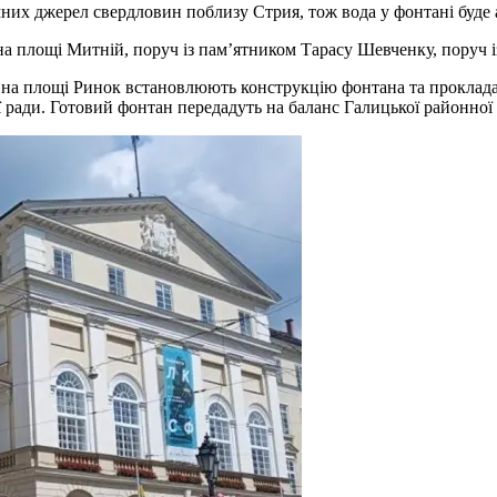
них джерел свердловин поблизу Стрия, тож вода у фонтані буде 
а площі Митній, поруч із пам’ятником Тарасу Шевченку, поруч 
азі на площі Ринок встановлюють конструкцію фонтана та проклад
ї ради. Готовий фонтан передадуть на баланс Галицької районної 