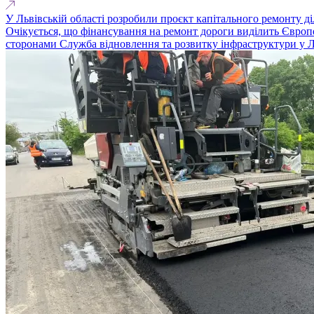
У Львівській області розробили проєкт капітального ремонту д
Очікується, що фінансування на ремонт дороги виділить Європе
сторонами Служба відновлення та розвитку інфраструктури у Ль