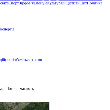
світа
Спорт
Здоровʼя
Lifestyle
Культура
Ініціативи
Світ
Політика
експертів
ційності
зв'яжіться з нами
ька. Чого вимагають