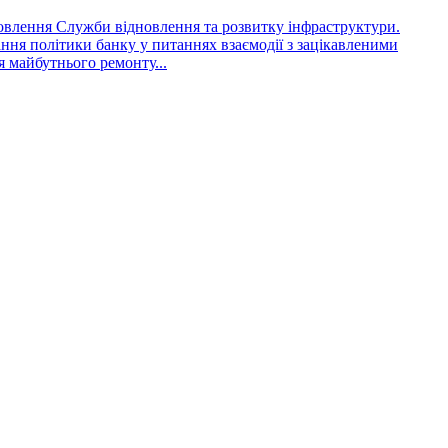
мовлення Служби відновлення та розвитку інфраструктури.
ння політики банку у питаннях взаємодії з зацікавленими
я майбутнього ремонту...