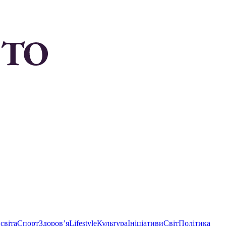
світа
Спорт
Здоровʼя
Lifestyle
Культура
Ініціативи
Світ
Політика