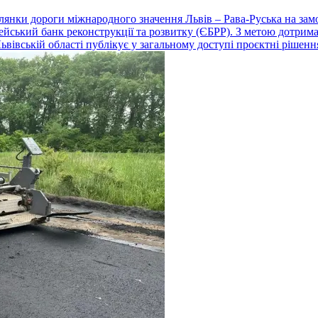
ілянки дороги міжнародного значення Львів – Рава-Руська на за
йський банк реконструкції та розвитку (ЄБРР). З метою дотрима
вівській області публікує у загальному доступі проєктні рішенн