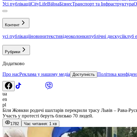
Усі публікації
CityLife
Війна
Бізнес
Транспорт та Інфраструктура
О
Контент
усі публікації
новини
тексти
відео
колонки
публічні дискусії
клуб 
Рубрики
Додатково
Про нас
Реклама у нашому медіа
Політика конфіден
Доступність
ua
en
pl
Біля Жовкви родичі шахтарів перекрили трасу Львів – Рава-Рус
Участь у протесті беруть близько 70 людей.
1782
Час читання: 1 хв