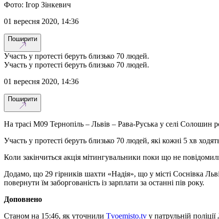
Фото: Ігор Зінкевич
01 вересня 2020, 14:36
Поширити
Участь у протесті беруть близько 70 людей.
Участь у протесті беруть близько 70 людей.
01 вересня 2020, 14:36
Поширити
На трасі М09 Тернопіль – Львів – Рава-Руська у селі Солошин 
Участь у протесті беруть близько 70 людей, які кожні 5 хв ход
Коли закінчиться акція мітингувальники поки що не повідомил
Додамо, що 29 гірників шахти «Надія», що у місті Соснівка Льві
повернути їм заборгованість із зарплати за останні пів року.
Доповнено
Станом на 15:46, як уточнили
Tvoemisto.tv
у патрульній поліції