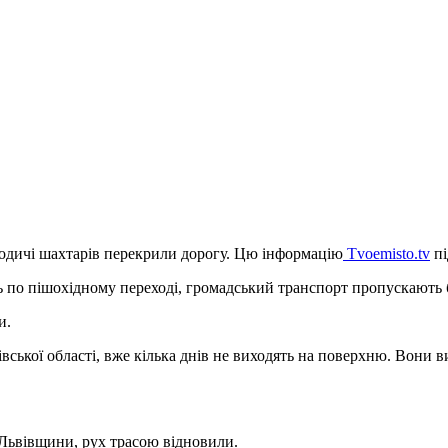
родичі шахтарів перекрили дорогу. Цю інформацію
Tvoemisto.tv
пі
ять по пішохідному переході, громадський транспорт пропускають б
и.
вської області, вже кілька днів не виходять на поверхню. Вони в
 Львівщини, рух трасою відновили.