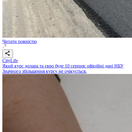
Читати повністю
CityLife
Який курс долара та євро буде 10 серпня: офіційні дані НБУ
Значного збільшення курсу не очікується.