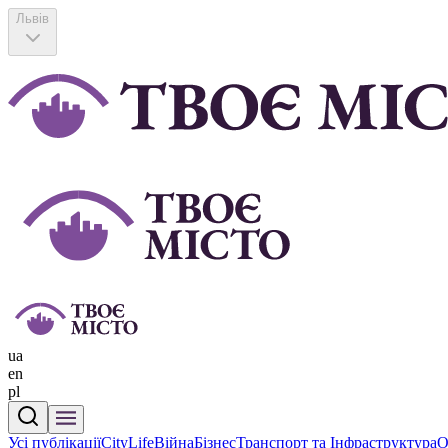
Львів
ua
en
pl
Усі публікації
CityLife
Війна
Бізнес
Транспорт та Інфраструктура
О