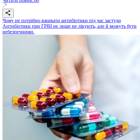
Читати повністю
Чому не потрібно вживати антибіотики під час застуди
Антибіотики при ГРВІ не лише не лікують, але й можуть бути
небезпечними.