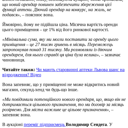
що новий орендар повинен забезпечити збереження цієї
функції аптеки. Діючий орендар на конкурс, на жаль, не
подався»
, – пояснює вона.
Ймовірно, йому не підійшла ціна. Місячна вартість оренди
цього приміщення – це 1% від його ринкової вартості.
«Мінімальна сума, яку ми могли поставити за оренду цього
приміщення – це 27 тисяч гривень в місяць. Переможець
запропонував понад 31 тисячу. Ми розмовляли із діючим
орендарем, для нього справді ця ціна була велика»
, – зазначає
чиновниця.
Читайте також:
Чи мають старовинні аптеки Львова шанс на
відродження? Відео
Вона запевняє, що у приміщенні не може відкритись новий
магазин, секунд-хенд чи будь-що інше.
«Ми повідомили потенційного нового орендаря, що, якщо він не
дотримається цільового призначення, то ми договір за місяць
розірвемо. Для міста важливе це цільове призначення»,
–
запевняє вона.
В аукціоні
переміг підприємець
Володимир Сендега
. У