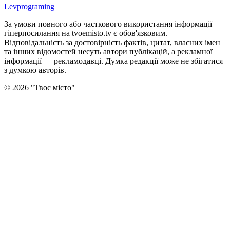
Levprograming
За умови повного або часткового використання iнформацiї
гіперпосилання на tvoemisto.tv є обов'язковим.
Відповідальність за достовірність фактів, цитат, власних імен
та інших відомостей несуть автори публікацій, а рекламної
інформації — рекламодавці. Думка редакцiї може не збiгатися
з думкою авторiв.
©
2026
"
Твоє місто
"