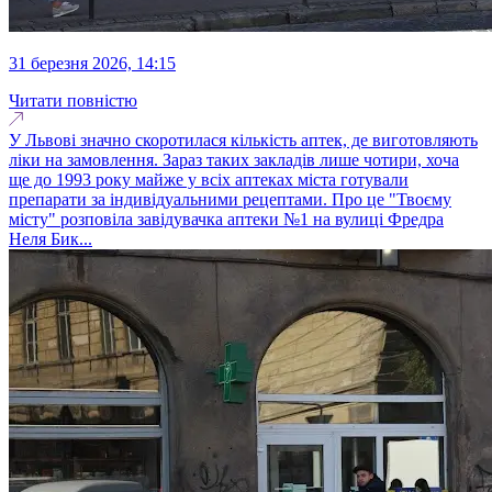
31 березня 2026, 14:15
Читати повністю
У Львові значно скоротилася кількість аптек, де виготовляють
ліки на замовлення. Зараз таких закладів лише чотири, хоча
ще до 1993 року майже у всіх аптеках міста готували
препарати за індивідуальними рецептами. Про це "Твоєму
місту" розповіла завідувачка аптеки №1 на вулиці Фредра
Неля Бик...