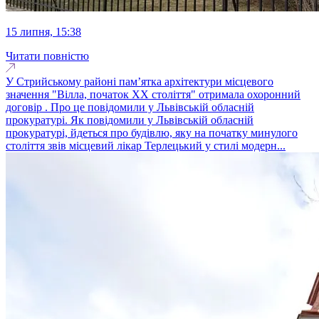
15 липня, 15:38
Читати повністю
У Стрийському районі пам’ятка архітектури місцевого
значення "Вілла, початок ХХ століття" отримала охоронний
договір . Про це повідомили у Львівській обласній
прокуратурі. Як повідомили у Львівській обласній
прокуратурі, йдеться про будівлю, яку на початку минулого
століття звів місцевий лікар Терлецький у стилі модерн...