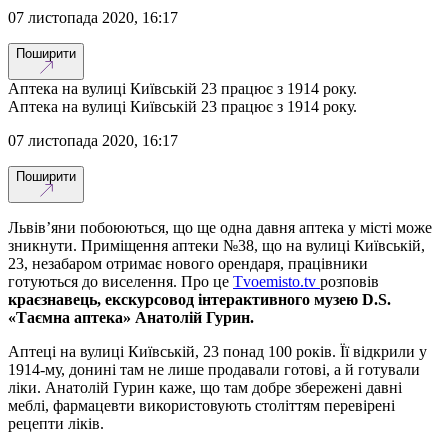
07 листопада 2020, 16:17
Поширити
Аптека на вулиці Київській 23 працює з 1914 року.
Аптека на вулиці Київській 23 працює з 1914 року.
07 листопада 2020, 16:17
Поширити
Львів’яни побоюються, що ще одна давня аптека у місті може
зникнути. Приміщення аптеки №38, що на вулиці Київській,
23, незабаром отримає нового орендаря, працівники
готуються до виселення. Про це
Тvoemisto.tv
розповів
краєзнавець, екскурсовод інтерактивного музею D.S.
«Таємна аптека» Анатолій Гурин.
Аптеці на вулиці Київській, 23 понад 100 років. Її відкрили у
1914-му, донині там не лише продавали готові, а й готували
ліки. Анатолій Гурин каже, що там добре збережені давні
меблі, фармацевти використовують століттям перевірені
рецепти ліків.