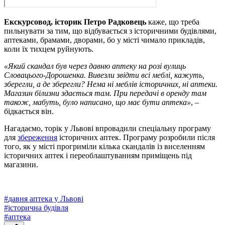
Екскурсовод, історик Петро Радковець
каже, що треба
пильнувати за тим, що відбувається з історичними будівлями,
аптеками, брамами, дворами, бо у місті чимало прикладів,
коли їх тихцем руйнують.
«Який скандал був через давню аптеку на розі вулиць
Словацього-Дорошенка. Вивезли звідти всі меблі, кажуть,
зберегли, а де зберегли? Нема ні меблів історичних, ні аптеки.
Магазин білизни здається там. При передачі в оренду там
також, мабуть, було написано, що має бути аптека»
, –
бідкається він.
Нагадаємо, торік у Львові впровадили спеціальну програму
для
збереження
історичних аптек. Програму розробили після
того, як у місті прогриміли кілька скандалів із виселенням
історичних аптек і переоблаштуванням приміщень під
магазини.
#
давня аптека у Львові
#
історична будівля
#
аптека