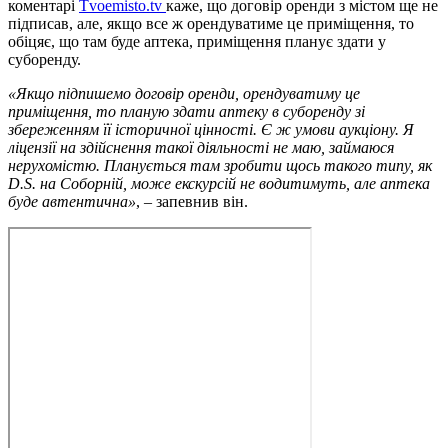
коментарі
Тvoemisto.tv
каже, що договір оренди з містом ще не
підписав, але, якщо все ж орендуватиме це приміщення, то
обіцяє, що там буде аптека, приміщення планує здати у
суборенду.
«Якщо підпишемо договір оренди, орендуватиму це
приміщення, то планую здати аптеку в суборенду зі
збереженням її історичної цінності. Є ж умови аукціону. Я
ліцензії на здійснення такої діяльності не маю, займаюся
нерухомістю. Планується там зробити щось такого типу, як
D.S. на Cоборній, може екскурсій не водитимуть, але аптека
буде автентична»
, – запевнив він.