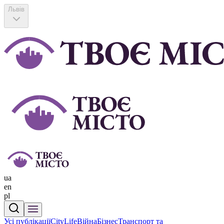
Львів
ua
en
pl
Усі публікації
CityLife
Війна
Бізнес
Транспорт та