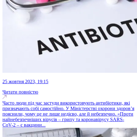
25 жовтня 2023, 19:15
Читати повністю
Часто люди під час застуди використовують антибіотики, які
призначають собі самостійно. У Міністерстві охорони здоровʼя
пояснили, чому це не лише недієво, але й небезпечно. «Проти
найнебезпечніших вірусів – грипу та коронавірусу SARS-
CoV-2 – є вакцини...