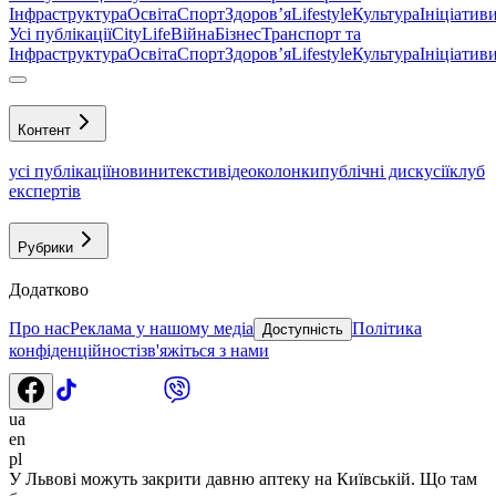
Інфраструктура
Освіта
Спорт
Здоровʼя
Lifestyle
Культура
Ініціатив
Усі публікації
CityLife
Війна
Бізнес
Транспорт та
Інфраструктура
Освіта
Спорт
Здоровʼя
Lifestyle
Культура
Ініціатив
Контент
усі публікації
новини
тексти
відео
колонки
публічні дискусії
клуб
експертів
Рубрики
Додатково
Про нас
Реклама у нашому медіа
Політика
Доступність
конфіденційності
зв'яжіться з нами
ua
en
pl
У Львові можуть закрити давню аптеку на Київській. Що там