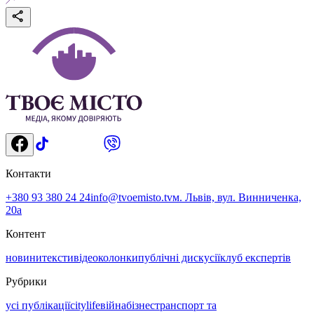
Контакти
+380 93 380 24 24
info@tvoemisto.tv
м. Львів, вул. Винниченка,
20а
Контент
новини
тексти
відео
колонки
публічні дискусії
клуб експертів
Рубрики
усі публікації
citylife
війна
бізнес
транспорт та