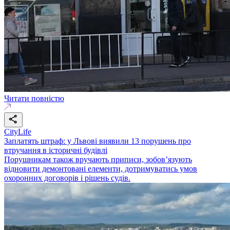
Читати повністю
CityLife
Заплатять штраф: у Львові виявили 13 порушень про
втручання в історичні будівлі
Порушникам також вручають приписи, зобов’язують
відновити демонтовані елементи, дотримуватись умов
охоронних договорів і рішень судів.