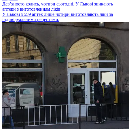
Дев’яносто колись, чотири сьогодні. У Львові зникають
аптеки з виготовленням ліків
У Львові з 559 аптек лише чотири виготовляють ліки за
індивідуальними рецептами.