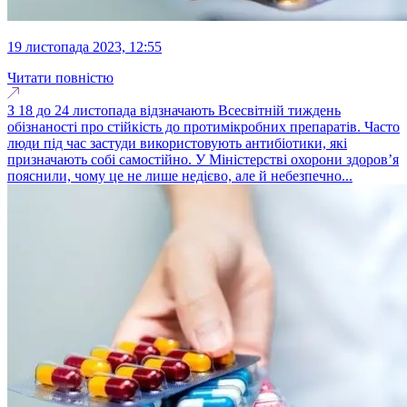
19 листопада 2023, 12:55
Читати повністю
З 18 до 24 листопада відзначають Всесвітній тиждень
обізнаності про стійкість до протимікробних препаратів. Часто
люди під час застуди використовують антибіотики, які
призначають собі самостійно. У Міністерстві охорони здоровʼя
пояснили, чому це не лише недієво, але й небезпечно...