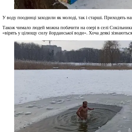
У воду поодинці заходили як молоді, так і старші. Приходять н
Також чимало людей можна побачити на озері в селі Сокільники
«вірять у цілющу силу йорданської води». Хоча деякі зізнаються