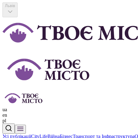
Львів
ua
en
pl
Усі публікації
CityLife
Війна
Бізнес
Транспорт та Інфраструктура
О