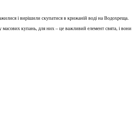
аважилися і вирішили скупатися в крижаній воді на Водохреща.
 масових купань, для них – це важливий елемент свята, і вони