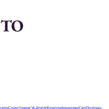
світа
Спорт
Здоровʼя
Lifestyle
Культура
Ініціативи
Світ
Політика