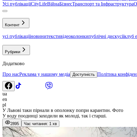
Усі публікації
CityLife
Війна
Бізнес
Транспорт та Інфраструктура
О
Контент
усі публікації
новини
тексти
відео
колонки
публічні дискусії
клуб 
Рубрики
Додатково
Про нас
Реклама у нашому медіа
Політика конфіден
Доступність
ua
en
pl
У Львові таки пірнали в ополонку попри карантин. Фото
У воду поодинці заходили як молоді, так і старші.
2895
Час читання: 1 хв