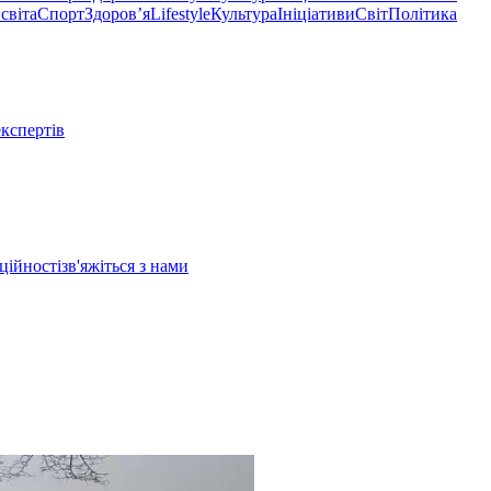
світа
Спорт
Здоровʼя
Lifestyle
Культура
Ініціативи
Світ
Політика
експертів
ційності
зв'яжіться з нами