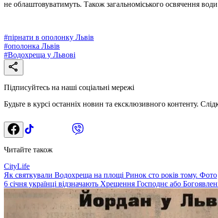
не облаштовуватимуть. Також загальноміського освячення вод
#
пірнати в ополонку Львів
#
ополонка Львів
#
Водохреща у Львові
Підписуйтесь на наші соціальні мережі
Будьте в курсі останніх новин та ексклюзивного контенту. Слід
Читайте також
CityLife
Як святкували Водохреща на площі Ринок сто років тому. Фото
6 січня українці відзначають Хрещення Господнє або Богоявлен