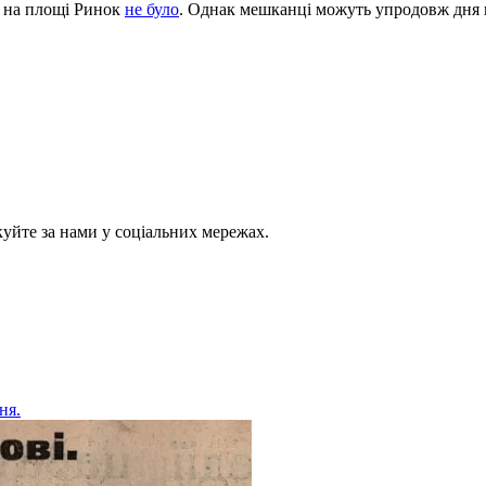
и на площі Ринок
не було
. Однак мешканці можуть упродовж дня п
куйте за нами у соціальних мережах.
ня.