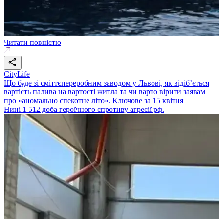
Читати повністю
CityLife
Що буде зі сміттєпереробним заводом у Львові, як відіб’ється
вартість палива на вартості житла та чи варто вірити заявам
про «аномально спекотне літо». Ключове за 15 квітня
Нині 1 512 доба героїчного спротиву агресії рф.