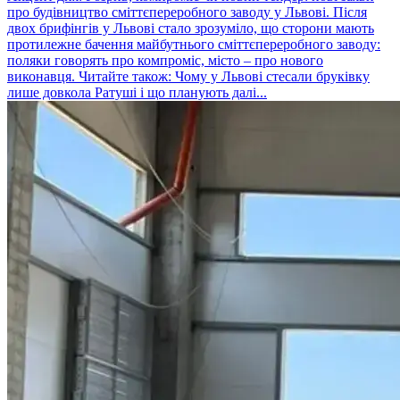
про будівництво сміттєпереробного заводу у Львові. Після
двох брифінгів у Львові стало зрозуміло, що сторони мають
протилежне бачення майбутнього сміттєпереробного заводу:
поляки говорять про компроміс, місто – про нового
виконавця. Читайте також: Чому у Львові стесали бруківку
лише довкола Ратуші і що планують далі...