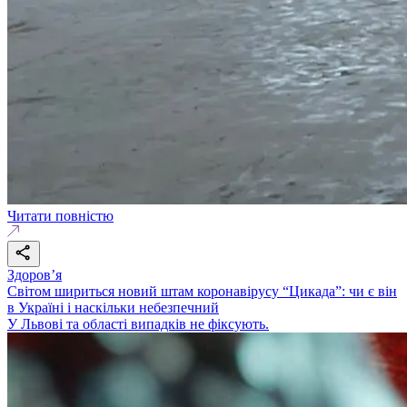
Читати повністю
Здоровʼя
Світом шириться новий штам коронавірусу “Цикада”: чи є він
в Україні і наскільки небезпечний
У Львові та області випадків не фіксують.