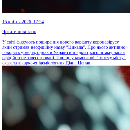
15 квітня 2026, 17:24
Читати повністю
У світі фіксують поширення нового варіанту коронавірусу,
який отримав неофіційну назву "Цикада". Про нього активно
говорять у медіа, однак в Україні випадки цього штаму наразі
офіційно не зареєстровані. Про це у коментарі "Твоєму місту"
сказала лікарка-епідеміологиня Діана Цепак...