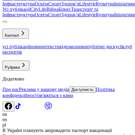
Інфраструктура
Освіта
Спорт
Здоровʼя
Lifestyle
Культура
Ініціатив
Усі публікації
CityLife
Війна
Бізнес
Транспорт та
Інфраструктура
Освіта
Спорт
Здоровʼя
Lifestyle
Культура
Ініціатив
Контент
усі публікації
новини
тексти
відео
колонки
публічні дискусії
клуб
експертів
Рубрики
Додатково
Про нас
Реклама у нашому медіа
Політика
Доступність
конфіденційності
зв'яжіться з нами
ua
en
pl
В Україні планують запровадити паспорт вакцинації