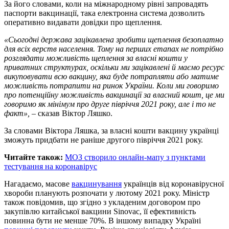
За його словами, коли на міжнародному рівні запровадять
паспорти вакцинації, така електронна система дозволить
оперативно видавати довідки про щеплення.
«Сьогодні держава зацікавлена зробити щеплення безоплатно
для всіх верств населення. Тому на перших етапах не потрібно
розглядати можливість щеплення за власні кошти у
приватних структурах, оскільки ми зацікавлені й маємо ресурс
викуповувати всю вакцину, яка буде потрапляти або матиме
можливість потрапити на ринок України. Коли ми говоримо
про потенційну можливість вакцинації за власний кошт, це ми
говоримо як мінімум про друге півріччя 2021 року, але і то не
факт»,
– сказав Віктор Ляшко.
За словами Віктора Ляшка, за власні кошти вакцину українці
зможуть придбати не раніше другого півріччя 2021 року.
Читайте також:
МОЗ створило онлайн-мапу з пунктами
тестування на коронавірус
Нагадаємо, масове
вакцинування
українців від коронавірусної
хвороби планують розпочати у лютому 2021 року. Міністр
також повідомив, що згідно з укладеним договором про
закупівлю китайської вакцини Sinovac, її ефективність
повинна бути не менше 70%. В іншому випадку Україні