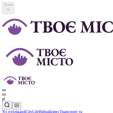
Львів
ua
en
pl
Усі публікації
CityLife
Війна
Бізнес
Транспорт та