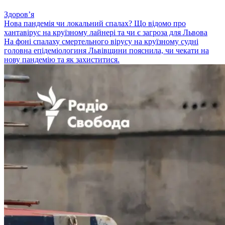
Здоровʼя
Нова пандемія чи локальний спалах? Що відомо про
хантавірус на круїзному лайнері та чи є загроза для Львова
На фоні спалаху смертельного вірусу на круїзному судні
головна епідеміологиня Львівщини пояснила, чи чекати на
нову пандемію та як захиститися.