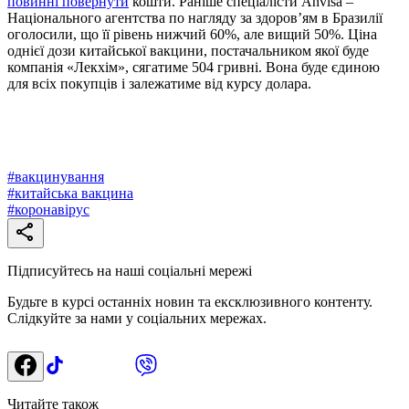
повинні повернути
кошти. Раніше спеціалісти Anvisa –
Національного агентства по нагляду за здоров’ям в Бразилії
оголосили, що її рівень нижчий 60%, але вищий 50%. Ціна
однієї дози китайської вакцини, постачальником якої буде
компанія «Лекхім», сягатиме 504 гривні. Вона буде єдиною
для всіх покупців і залежатиме від курсу долара.
#
вакцинування
#
китайська вакцина
#
коронавірус
Підписуйтесь на наші соціальні мережі
Будьте в курсі останніх новин та ексклюзивного контенту.
Слідкуйте за нами у соціальних мережах.
Читайте також