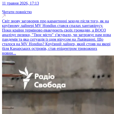
11 травня 2026, 17:13
Читати повністю
Світ знову заговорив про карантинні заходи після того, як на
круїзному лайнері MV Hondius стався спалах хантавірусу.
Поки країни терміново евакуюють своїх громадян, а ВООЗ
аналізує ризики, "Твоє місто" з’ясувало, чи загрожує нам нова
пандемія та яка ситуація із цим вірусом на Львівщині. Що
сталося на MV Hondius? Круїзний лайнер, який стояв на якорі
біля Канарських островів, став епіцентром тривожних
новин...