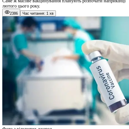
Саме ж масове вакцинування планують розпочати наприкінці
лютого цього року.
2386
Час читання: 1 хв
Фото з відкритих джерел