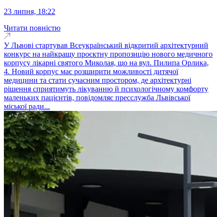
23 липня, 18:22
Читати повністю
У Львові стартував Всеукраїнський відкритий архітектурний
конкурс на найкращу проєктну пропозицію нового медичного
корпусу лікарні святого Миколая, що на вул. Пилипа Орлика,
4. Новий корпус має розширити можливості дитячої
медицини та стати сучасним простором, де архітектурні
рішення сприятимуть лікуванню й психологічному комфорту
маленьких пацієнтів, повідомляє пресслужба Львівської
міської ради...