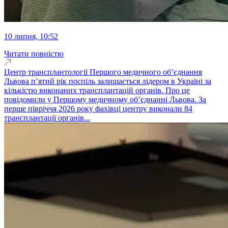
10 липня, 10:52
Читати повністю
Центр трансплантології Першого медичного об’єднання
Львова п’ятий рік поспіль залишається лідером в Україні за
кількістю виконаних трансплантацій органів. Про це
повідомили у Першому медичному об’єднанні Львова. За
перше півріччя 2026 року фахівці центру виконали 84
трансплантації органів...