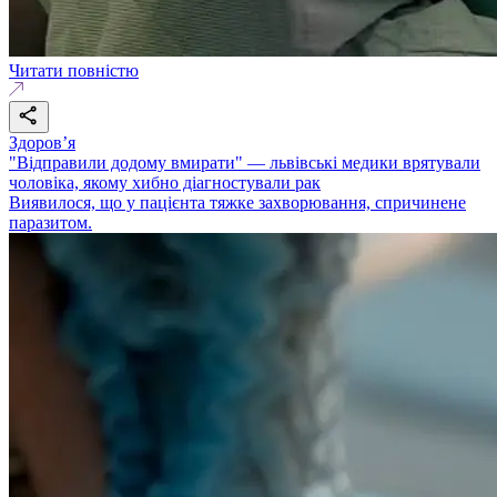
Читати повністю
Здоровʼя
"Відправили додому вмирати" — львівські медики врятували
чоловіка, якому хибно діагностували рак
Виявилося, що у пацієнта тяжке захворювання, спричинене
паразитом.