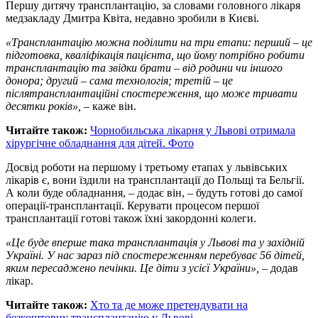
Першу дитячу трансплантацію, за словами головного лікаря
медзакладу Дмитра Квіта, недавно зробили в Києві.
«Трансплантацію можна поділити на три етапи: перший – це
підготовка, кваліфікація пацієнта, що йому потрібно робити
трансплантацію та звідки брати – від родини чи іншого
донора; другий – сама технологія; третій – це
післятрансплантаційні спостереження, що може тривати
десятки років»,
– каже він.
Читайте також:
Чорнобильська лікарня у Львові отримала
хірургічне обладнання для дітей. Фото
Досвід роботи на першому і третьому етапах у львівських
лікарів є, вони їздили на трансплантації до Польщі та Бельгії.
А коли буде обладнання, – додає він, – будуть готові до самої
операції-трансплантації. Керувати процесом першої
трансплантації готові також їхні закордонні колеги.
«Це буде вперше така трансплантація у Львові та у західній
Україні. У нас зараз під спостереженням перебуває 56 дітей,
яким пересаджено печінки. Це діти з усієї України»,
– додав
лікар.
Читайте також:
Хто та де може претендувати на
безкоштовну трансплантацію у Львові