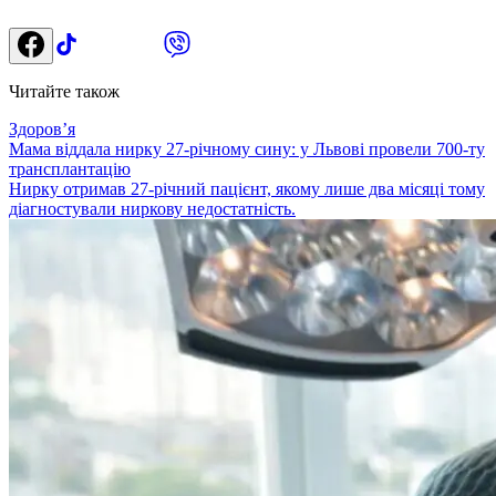
Читайте також
Здоровʼя
Мама віддала нирку 27-річному сину: у Львові провели 700-ту
трансплантацію
Нирку отримав 27-річний пацієнт, якому лише два місяці тому
діагностували ниркову недостатність.