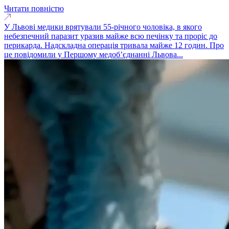
Читати повністю
У Львові медики врятували 55-річного чоловіка, в якого
небезпечний паразит уразив майже всю печінку та проріс до
перикарда. Надскладна операція тривала майже 12 годин. Про
це повідомили у Першому медоб’єднанні Львова...