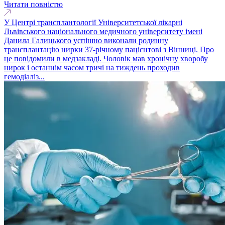
Читати повністю
У Центрі трансплантології Університетської лікарні
Львівського національного медичного університету імені
Данила Галицького успішно виконали родинну
трансплантацію нирки 37-річному пацієнтові з Вінниці. Про
це повідомили в медзакладі. Чоловік мав хронічну хворобу
нирок і останнім часом тричі на тиждень проходив
гемодіаліз...