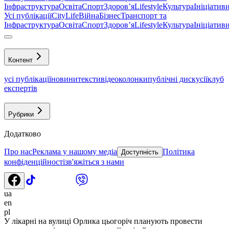
Інфраструктура
Освіта
Спорт
Здоровʼя
Lifestyle
Культура
Ініціатив
Усі публікації
CityLife
Війна
Бізнес
Транспорт та
Інфраструктура
Освіта
Спорт
Здоровʼя
Lifestyle
Культура
Ініціатив
Контент
усі публікації
новини
тексти
відео
колонки
публічні дискусії
клуб
експертів
Рубрики
Додатково
Про нас
Реклама у нашому медіа
Політика
Доступність
конфіденційності
зв'яжіться з нами
ua
en
pl
У лікарні на вулиці Орлика цьогоріч планують провести