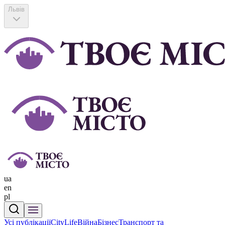
Львів
ua
en
pl
Усі публікації
CityLife
Війна
Бізнес
Транспорт та