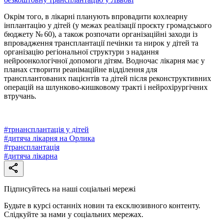
Окрім того, в лікарні планують впровадити кохлеарну
інплантацію у дітей (у межах реалізації проєкту громадського
бюджету № 60), а також розпочати організаційні заходи із
впровадження трансплантації печінки та нирок у дітей та
організацію регіональної структури з надання
нейроонкологічної допомоги дітям. Водночас лікарня має у
планах створити реанімаційне відділення для
трансплантованих пацієнтів та дітей після реконструктивних
операцій на шлунково-кишковому тракті і нейрохірургічних
втручань.
#
трнансплантація у дітей
#
дитяча лікарня на Орлика
#
трансплантація
#
дитяча лікарна
Підписуйтесь на наші соціальні мережі
Будьте в курсі останніх новин та ексклюзивного контенту.
Слідкуйте за нами у соціальних мережах.