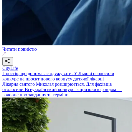
Читати повністю
CityLife
Простір, що допомагає одужувати. У Львові оголосили
конкурс на проєкт нового корпусу дитячої лікарні
Лікарня святого Миколая розширюється. Для фахівців
оголосили Всеукраїнський конкурс із призовим фондом —
головне про завдання та терміни.