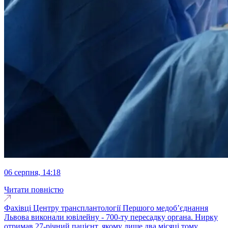
06 серпня, 14:18
Читати повністю
Фахівці Центру трансплантології Першого медоб’єднання
Львова виконали ювілейну - 700-ту пересадку органа. Нирку
отримав 27-річний пацієнт, якому лише два місяці тому