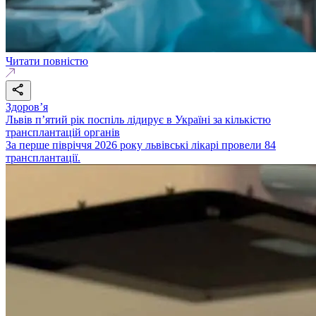
Читати повністю
Здоровʼя
Львів п’ятий рік поспіль лідирує в Україні за кількістю
трансплантацій органів
За перше півріччя 2026 року львівські лікарі провели 84
трансплантації.