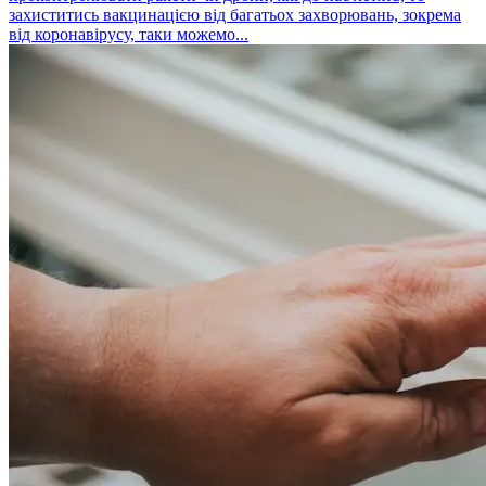
захиститись вакцинацією від багатьох захворювань, зокрема
від коронавірусу, таки можемо...