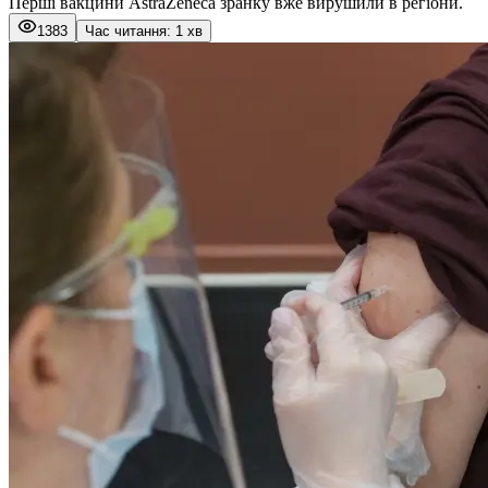
Перші вакцини AstraZeneca зранку вже вирушили в регіони.
1383
Час читання: 1 хв