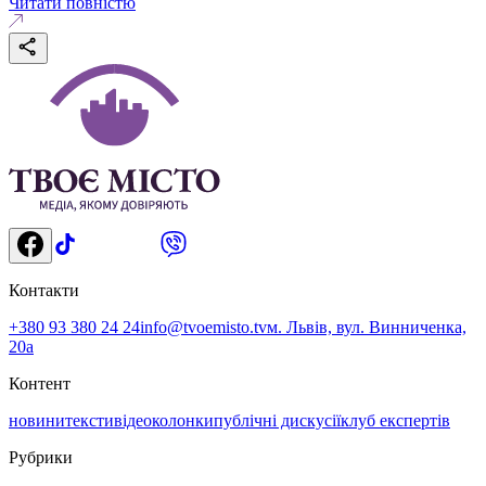
Читати повністю
Контакти
+380 93 380 24 24
info@tvoemisto.tv
м. Львів, вул. Винниченка,
20а
Контент
новини
тексти
відео
колонки
публічні дискусії
клуб експертів
Рубрики