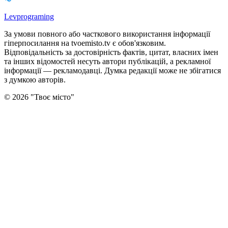
Levprograming
За умови повного або часткового використання iнформацiї
гіперпосилання на tvoemisto.tv є обов'язковим.
Відповідальність за достовірність фактів, цитат, власних імен
та інших відомостей несуть автори публікацій, а рекламної
інформації — рекламодавці. Думка редакцiї може не збiгатися
з думкою авторiв.
©
2026
"
Твоє місто
"