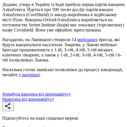
Додамо, учора в Україну із Індії прибула перша партія вакцини
AstraZeneca. Йдеться про 500 тисяч доз.Це партія вакцин
AstraZeneca (CoviShield) із заводу-виробника в індійському
місті Пуне. Вакцина Oxford/AstraZeneca виробляється на
потужностях Serum Institute (Індія) має локальну (торговельну)
назву Covishield. Вона уже офіційно зареєстрована.
Нагадаємо, на Львівщині створили 14
мобільних
бригад, які
будуть вакцинувати населення. Зокрема, у Львові мобільні
бригади працюватимуть у 1-ій, 3-тій, 4-тій, 5-тій міських
клінічних лікарнях, а також у 1-ій, 2-гій, 3-тій, 4-тій, 5-тій і 6-
тій поліклініках Львова.
Наскільки готові львівські поліклініки до процесу вакцинації,
читайте
у матеріалі
.
#
прибула вакцина від коронавірусу
#
вакцина від коронавірусу
Підписуйтесь на наші соціальні мережі