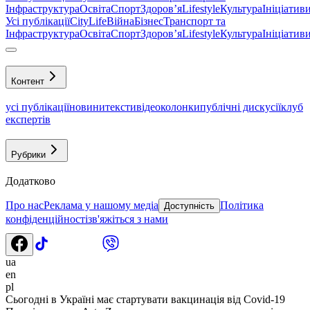
Інфраструктура
Освіта
Спорт
Здоровʼя
Lifestyle
Культура
Ініціатив
Усі публікації
CityLife
Війна
Бізнес
Транспорт та
Інфраструктура
Освіта
Спорт
Здоровʼя
Lifestyle
Культура
Ініціатив
Контент
усі публікації
новини
тексти
відео
колонки
публічні дискусії
клуб
експертів
Рубрики
Додатково
Про нас
Реклама у нашому медіа
Політика
Доступність
конфіденційності
зв'яжіться з нами
ua
en
pl
Сьогодні в Україні має стартувати вакцинація від Covid-19