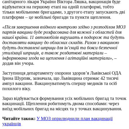
санітарного лікаря України Віктора Ляшка, вакцинація буде
відбуватися на першому етапі на одній платформі, тобто
тільки мобільними бригадами, з другого етапу запускають дві
платформи – це мобільні бригади та пункти щеплення.
«Після завершення вхідного контролю згідно з розподілом МОЗ
партія вакцини буде розфасована для кожної з областей для
нашої країни. 11 автомобілів вирушать в подорож та будуть
доставляти вакцину до обласних складів. Разом з вакциною
будуть доставлені шприци для ін’єкцій та бокси безпечної
утилізації шприців, а також роздаткові матеріали –
інформована згода на щеплення і агітаційні матеріали»
, –
додав він учора.
Заступниця департаменту охорони здоров’я Львівської ОДА
Ірина Шурпяк, зазначала, що Львівщина отримає 42 тисячі
ампул вакцини. Вакцинуватимуть спершу медиків та осіб
похилого віку.
Зараз відбувається формування усіх мобільних бригад та точок
вакцинації. Щеплення робитимуть двома способами: через
виїзд мобільних бригад на місцях та у точках вакцинування.
Читайте також:
У МОЗ оприлюднили план вакцинації
українців