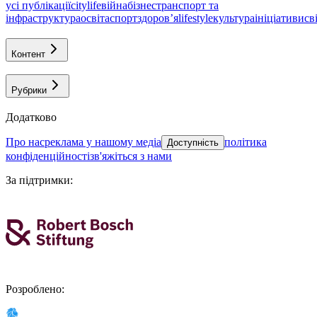
усі публікації
citylife
війна
бізнес
транспорт та
інфраструктура
освіта
спорт
здоровʼя
lifestyle
культура
ініціативи
св
Контент
Рубрики
Додатково
про нас
реклама у нашому медіа
політика
Доступність
конфіденційності
зв'яжіться з нами
За підтримки
:
Розроблено
: