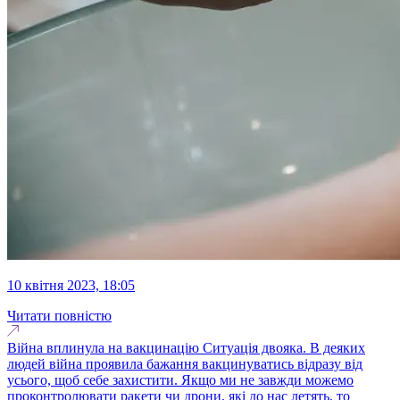
10 квітня 2023, 18:05
Читати повністю
Війна вплинула на вакцинацію Ситуація двояка. В деяких
людей війна проявила бажання вакцинуватись відразу від
усього, щоб себе захистити. Якщо ми не завжди можемо
проконтролювати ракети чи дрони, які до нас летять, то