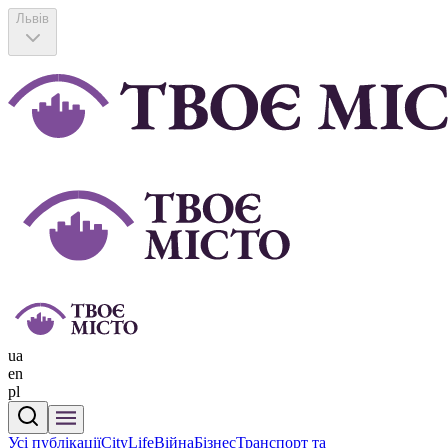
Львів
ua
en
pl
Усі публікації
CityLife
Війна
Бізнес
Транспорт та