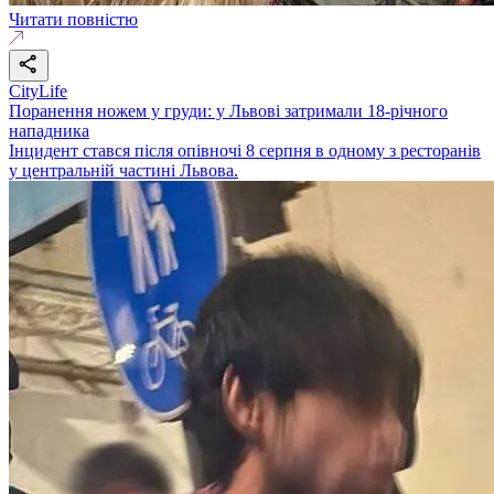
Читати повністю
CityLife
Поранення ножем у груди: у Львові затримали 18-річного
нападника
Інцидент стався після опівночі 8 серпня в одному з ресторанів
у центральній частині Львова.