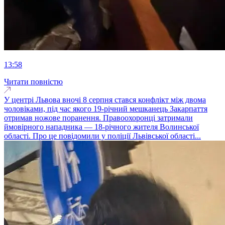
13:58
Читати повністю
У центрі Львова вночі 8 серпня стався конфлікт між двома
чоловіками, під час якого 19-річний мешканець Закарпаття
отримав ножове поранення. Правоохоронці затримали
ймовірного нападника — 18-річного жителя Волинської
області. Про це повідомили у поліції Львівської області...