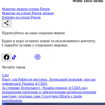
Фото Твого міста
#
каштан зрізали площа Ринок
#
каштан на площі Ринок зрізали
#
дерево на площі Ринок
Підписуйтесь на наші соціальні мережі
Будьте в курсі останніх новин та ексклюзивного контенту.
Слідкуйте за нами у соціальних мережах.
Читайте також
Світ
Ракет для Patriot не вистачає: Зеленський розповів, про що
домовилася Україна зі США
За словами Зеленського, Україна працює зі США над
вирішенням проблеми із забезпеченням антибалістичними
ракетами, оскільки саме Сполучені Штати є їхнім
виробником.