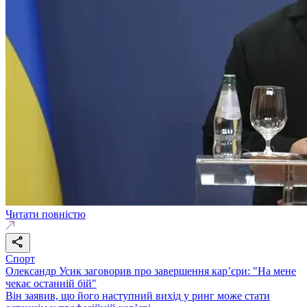
Читати повністю
Спорт
Олександр Усик заговорив про завершення кар’єри: "На мене
чекає останній бій"
Він заявив, що його наступний вихід у ринг може стати