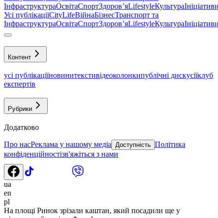
Інфраструктура
Освіта
Спорт
Здоровʼя
Lifestyle
Культура
Ініціатив
Усі публікації
CityLife
Війна
Бізнес
Транспорт та
Інфраструктура
Освіта
Спорт
Здоровʼя
Lifestyle
Культура
Ініціатив
Контент
усі публікації
новини
тексти
відео
колонки
публічні дискусії
клуб
експертів
Рубрики
Додатково
Про нас
Реклама у нашому медіа
Політика
Доступність
конфіденційності
зв'яжіться з нами
ua
en
pl
На площі Ринок зрізали каштан, який посадили ще у