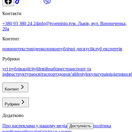
Контакти
+380 93 380 24 24
info@tvoemisto.tv
м. Львів, вул. Винниченка,
20а
Контент
новини
тексти
відео
колонки
публічні дискусії
клуб експертів
Рубрики
усі публікації
citylife
війна
бізнес
транспорт та
інфраструктура
освіта
спорт
здоровʼя
lifestyle
культура
ініціативи
св
Контент
Рубрики
Додатково
про нас
реклама у нашому медіа
політика
Доступність
конфіденційності
зв'яжіться з нами