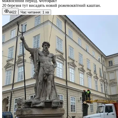
міжвоєнний період. Фотофакт
20 березня тут висадять новий рожевоквітний каштан.
4422
Час читання: 1 хв