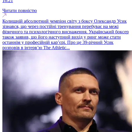
16:21
Читати повністю
Колишній абсолютний чемпіон світу з боксу Олександр Усик
зізнався, що через постійні тренування перебуває на межі
фізичного та психологічного виснаження. Український боксер
також заявив, що його наступний вихід у ринг може стати
останнім у професійній кар’єрі. Про це 39-річний Усик
розповів в інтерв’ю The Athletic...