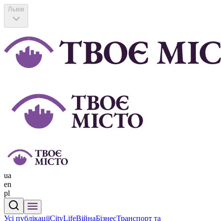
Львів
ua
en
pl
Усі публікації
CityLife
Війна
Бізнес
Транспорт та