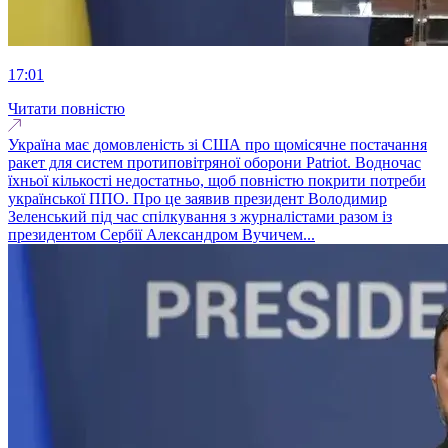
17:01
Читати повністю
Україна має домовленість зі США про щомісячне постачання
ракет для систем протиповітряної оборони Patriot. Водночас
їхньої кількості недостатньо, щоб повністю покрити потреби
української ППО. Про це заявив президент Володимир
Зеленський під час спілкування з журналістами разом із
президентом Сербії Александром Вучичем...