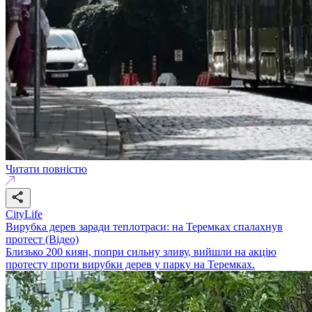
Читати повністю
CityLife
Вирубка дерев заради теплотраси: на Теремках спалахнув
протест (Відео)
Близько 200 киян, попри сильну зливу, вийшли на акцію
протесту проти вирубки дерев у парку на Теремках.