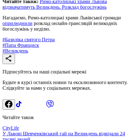
Читайте також:
Римо-католицькі храми Львова
відзначатимуть Великдень. Розклад богослужінь
Нагадаємо, Римо-католицькі храми Львівської громади
оприлюднили
розклад онлайн-трансляцій великодніх
богослужінь у неділю.
#
Базиліка святого Петра
#
Папа Франциск
#
Великдень
Підписуйтесь на наші соціальні мережі
Будьте в курсі останніх новин та ексклюзивного контенту.
Слідкуйте за нами у соціальних мережах.
Читайте також
CityLife
У Львові Шевченківський гай на Великдень відвідали 24
тисячі людей