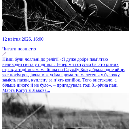
12 квітня 2026, 16:00
Читати повністю
Німці були лояльні до релігії «Я дуже добре пам’ятаю
великодні свята у підпіллі. Тепер ми готуємо багато різних
страв, а тоді моя мама йшла на Службу Божу, брала одне яйце,
яке потім розділяла між усіма вдома, та малесеньку булочку
замість паски, куплену за п’ять копійок. Того вистачало, а
більше нічого й не було», – пригадувала тоді 81-річна пані
Марта Когут зі Львова...