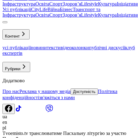
Інфраструктура
Освіта
Спорт
Здоровʼя
Lifestyle
Культура
Ініціатив
Усі публікації
CityLife
Війна
Бізнес
Транспорт та
Інфраструктура
Освіта
Спорт
Здоровʼя
Lifestyle
Культура
Ініціатив
Контент
усі публікації
новини
тексти
відео
колонки
публічні дискусії
клуб
експертів
Рубрики
Додатково
Про нас
Реклама у нашому медіа
Політика
Доступність
конфіденційності
зв'яжіться з нами
ua
en
pl
Тvoemisto.tv транслюватиме Пасхальну літургію за участю