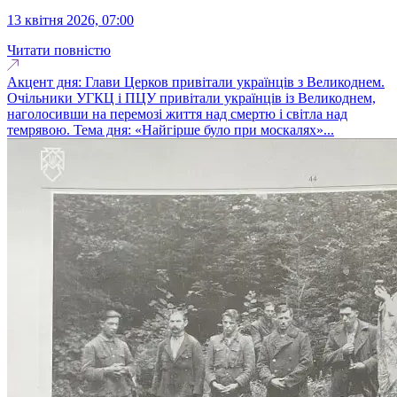
13 квітня 2026, 07:00
Читати повністю
Акцент дня: Глави Церков привітали українців з Великоднем.
Очільники УГКЦ і ПЦУ привітали українців із Великоднем,
наголосивши на перемозі життя над смертю і світла над
темрявою. Тема дня: «Найгірше було при москалях»...