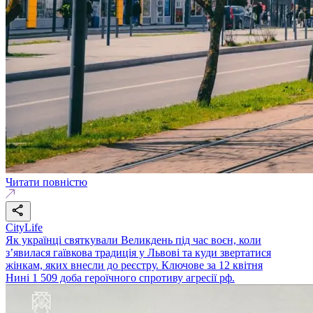
Читати повністю
CityLife
Як українці святкували Великдень під час воєн, коли
з’явилася гаївкова традиція у Львові та куди звертатися
жінкам, яких внесли до реєстру. Ключове за 12 квітня
Нині 1 509 доба героїчного спротиву агресії рф.