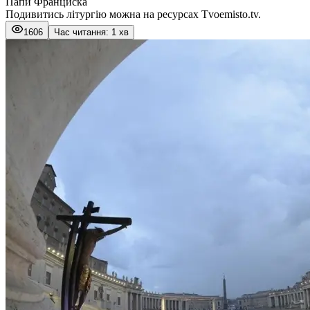
Папи Франциска
Подивитись літургію можна на ресурсах Тvoemisto.tv.
1606
Час читання: 1 хв