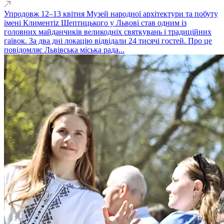
Упродовж 12–13 квітня Музей народної архітектури та побуту
імені Климентіz Шептицького у Львові став одним із
головних майданчиків великодніх святкувань і традиційних
гаївок. За два дні локацію відвідали 24 тисячі гостей. Про це
повідомляє Львівська міська рада...