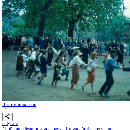
Читати повністю
CityLife
"Найгірше було при москалях". Як українці святкували