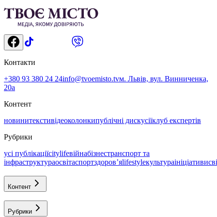
Контакти
+380 93 380 24 24
info@tvoemisto.tv
м. Львів, вул. Винниченка,
20а
Контент
новини
тексти
відео
колонки
публічні дискусії
клуб експертів
Рубрики
усі публікації
citylife
війна
бізнес
транспорт та
інфраструктура
освіта
спорт
здоровʼя
lifestyle
культура
ініціативи
св
Контент
Рубрики