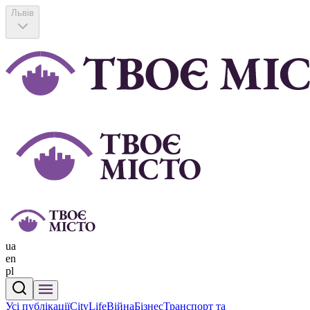
Львів
ua
en
pl
Усі публікації
CityLife
Війна
Бізнес
Транспорт та