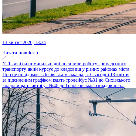
13 квітня 2026, 13:34
Читати повністю
У Львові на поминальні дні посилили роботу громадського
транспорту, який курсує до кладовищ у різних районах міста.
Про це повідомляє Львівська міська рада. Сьогодні,13 квітня,
за підсиленим графіком їздять тролейбус №31 до Сихівського
кладовища та автобус №46 до Голосківського кладовища...