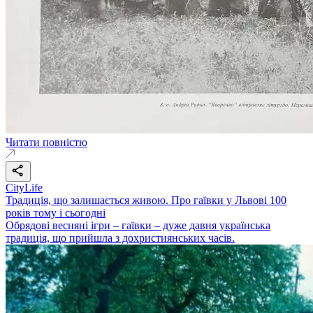
Читати повністю
CityLife
Традиція, що залишається живою. Про гаївки у Львові 100
років тому і сьогодні
Обрядові весняні ігри – гаївки – дуже давня українська
традиція, що прийшла з дохристиянських часів.