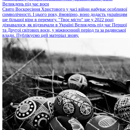
Великдень під час воєн
Свято Воскресіння Христового у часі війни набуває особливої
символічності. І цього року, ймовірно, воно додасть українцям
ще більшої віри в перемогу. "Твоє місто" ще у 2022 році
дізнавалося, як відзначали в Україні Великдень під час Першої
та Другої світових воєн, у міжвоєнний період та за радянської
влади. Публікуємо цей матеріал знову.