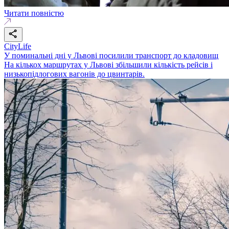
Читати повністю
CityLife
У поминальні дні у Львові посилили транспорт до кладовищ
На кількох маршрутах у Львові збільшили кількість рейсів і
низькопідлогових вагонів до цвинтарів.