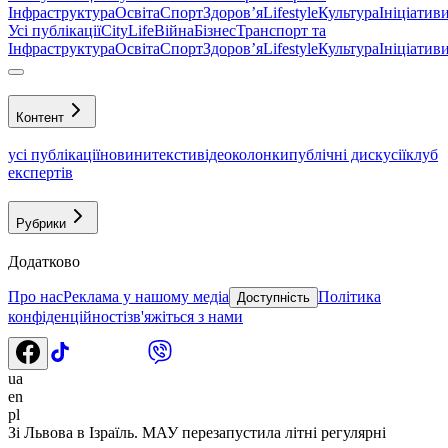
Інфраструктура
Освіта
Спорт
Здоровʼя
Lifestyle
Культура
Ініціатив
Усі публікації
CityLife
Війна
Бізнес
Транспорт та
Інфраструктура
Освіта
Спорт
Здоровʼя
Lifestyle
Культура
Ініціатив
Контент
усі публікації
новини
тексти
відео
колонки
публічні дискусії
клуб
експертів
Рубрики
Додатково
Про нас
Реклама у нашому медіа
Політика
Доступність
конфіденційності
зв'яжіться з нами
ua
en
pl
Зі Львова в Ізраїль. МАУ перезапустила літні регулярні