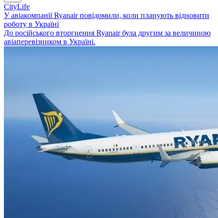
CityLife
У авіакомпанії Ryanair повідомили, коли планують відновити
роботу в Україні
До російського вторгнення Ryanair була другим за величиною
авіаперевізником в Україні.