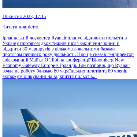
19 квітня 2023, 17:15
Читати повністю
Ірландський лоукостер Ryanair планує відновити польоти в
Україну протягом двох тижнів після закінчення війни й
відкрити 30 маршрутів з кількома локальними базами
протягом першого року діяльності. Про це сказав гендиректор
авіакомпанії Майкл О’Лірі на конференції Bloomberg New
Economy Gateway Europe в Ірландії. Він розповів, що Ryanair
взяла на роботу близько 60 українських пілотів та 80 членів
екіпажу в очікуванні на відкриття польотів...