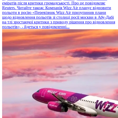
еміратів після критики громадськості. Про це повідомляє
Reuters. Читайте також: Компанія Wizz Air планує відновити
польоти в росію «Перевізник Wizz Air призупинив плани
щодо відновлення польотів зі столиці росії москви в Абу-Дабі
на тлі зростаючої критики з приводу рішення про відновлення
польотів», - йдеться у повідомленні...