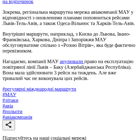
на відпочинок
Зокрема, регіональна маршрутна мережа авіакомпанії МАУ у
відповідності з оновленими планами поповниться рейсами
Львів-Тель-Авів, а також Одеса-Вільнюс та Харків-Тель-Авів.
Внутрішні маршрути, наприклад, з Києва до Львова, Івано-
Франківська, Харкова, Дніпра і Запоріжжя МАУ
обслуговуватиме спільно з «Розою Вітрів», яка буде фактично
перевізником.
Нагадаємо, компанії МАУ
анулювали
право на експлуатацію
повітряної лінії Львів – Баку (Азербайджанська Республіка).
Вона мала здійснювати 3 рейси на тиждень. Але вже
тривалий час не виконувала цих рейсів.
#
регулярні міжднародні маршрути
#
МАУ
#
літаки
#
авіа
#
польоти
#
авіакомпанія
Підписуйтесь на наші соціальні мережі