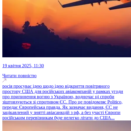
19 квітня 2025, 11:30
Читати повністю
росія просуває ідею щодо ідею відкриття повітряного
простору США для російських авіакомпаній у рамках угоди
про припинення вогню з Україною, водночас ці спроби
зіштовхуються зі спротивом ЄС. Про це повідомляє Politico,
передає Європейська правда. Як зазначає видання, ЄС не
зацікавлений у знятті авіасанкцій з рф, а без участі Європи
російським перевізникам буде нелегко літати до США...