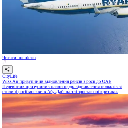
Читати повністю
CityLife
Wizz Air призупинив відновлення рейсів з росії до ОАЕ
Перевізник призупинив плани щодо відновлення польотів зі
столиці росії москви в Абу-Дабі на тлі зростаючої критики.