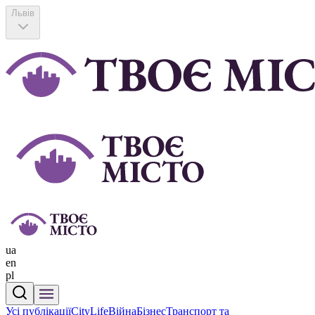
Львів
ua
en
pl
Усі публікації
CityLife
Війна
Бізнес
Транспорт та