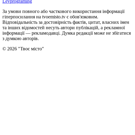
Levprograming
За умови повного або часткового використання iнформацiї
гіперпосилання на tvoemisto.tv є обов'язковим.
Відповідальність за достовірність фактів, цитат, власних імен
та інших відомостей несуть автори публікацій, а рекламної
інформації — рекламодавці. Думка редакцiї може не збiгатися
з думкою авторiв.
©
2026
"
Твоє місто
"