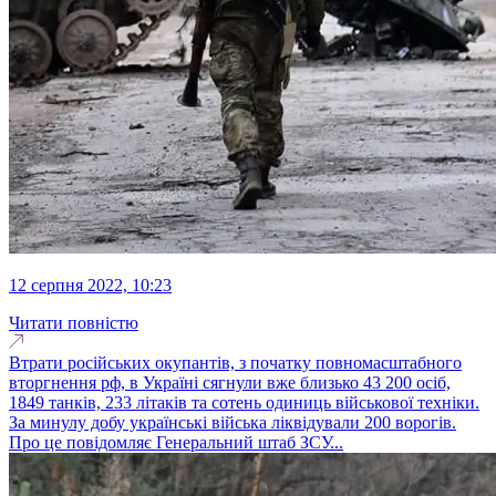
12 серпня 2022, 10:23
Читати повністю
Втрати російських окупантів, з початку повномасштабного
вторгнення рф, в Україні сягнули вже близько 43 200 осіб,
1849 танків, 233 літаків та сотень одиниць військової техніки.
За минулу добу українські війська ліквідували 200 ворогів.
Про це повідомляє Генеральний штаб ЗСУ...