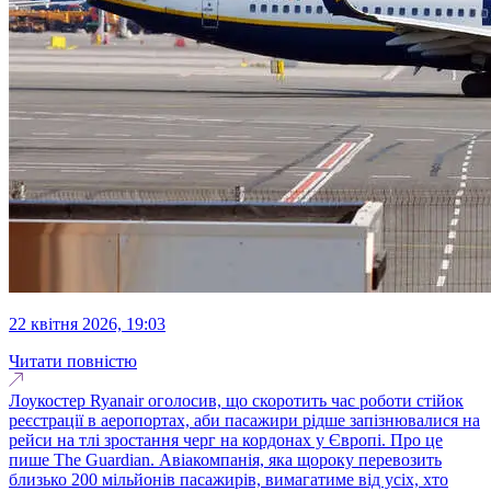
22 квітня 2026, 19:03
Читати повністю
Лоукостер Ryanair оголосив, що скоротить час роботи стійок
реєстрації в аеропортах, аби пасажири рідше запізнювалися на
рейси на тлі зростання черг на кордонах у Європі. Про це
пише The Guardian. Авіакомпанія, яка щороку перевозить
близько 200 мільйонів пасажирів, вимагатиме від усіх, хто