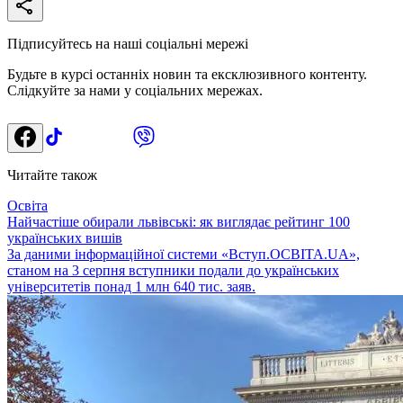
Підписуйтесь на наші соціальні мережі
Будьте в курсі останніх новин та ексклюзивного контенту.
Слідкуйте за нами у соціальних мережах.
Читайте також
Освіта
Найчастіше обирали львівські: як виглядає рейтинг 100
українських вишів
За даними інформаційної системи «Вступ.ОСВІТА.UA»,
станом на 3 серпня вступники подали до українських
університетів понад 1 млн 640 тис. заяв.