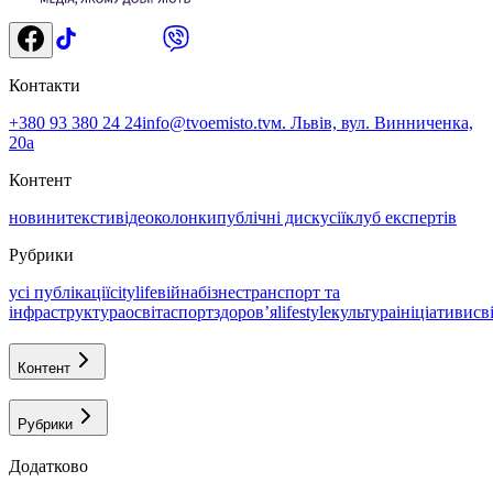
Контакти
+380 93 380 24 24
info@tvoemisto.tv
м. Львів, вул. Винниченка,
20а
Контент
новини
тексти
відео
колонки
публічні дискусії
клуб експертів
Рубрики
усі публікації
citylife
війна
бізнес
транспорт та
інфраструктура
освіта
спорт
здоровʼя
lifestyle
культура
ініціативи
св
Контент
Рубрики
Додатково