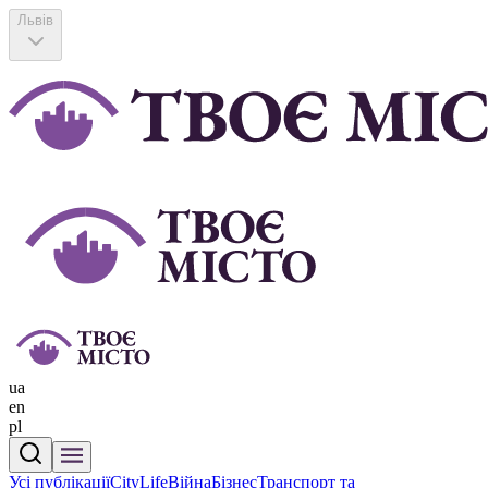
Львів
ua
en
pl
Усі публікації
CityLife
Війна
Бізнес
Транспорт та