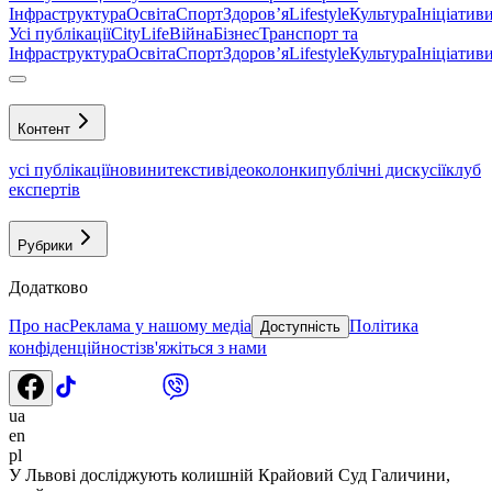
Інфраструктура
Освіта
Спорт
Здоровʼя
Lifestyle
Культура
Ініціатив
Усі публікації
CityLife
Війна
Бізнес
Транспорт та
Інфраструктура
Освіта
Спорт
Здоровʼя
Lifestyle
Культура
Ініціатив
Контент
усі публікації
новини
тексти
відео
колонки
публічні дискусії
клуб
експертів
Рубрики
Додатково
Про нас
Реклама у нашому медіа
Політика
Доступність
конфіденційності
зв'яжіться з нами
ua
en
pl
У Львові досліджують колишній Крайовий Суд Галичини,