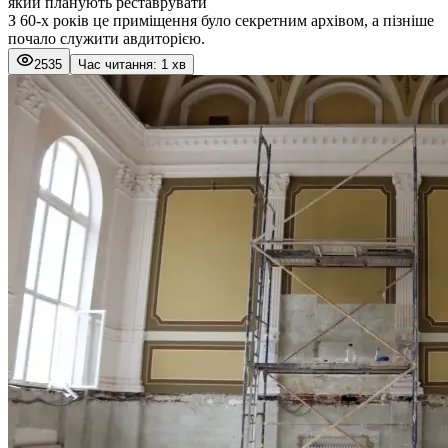
який планують реставрувати
З 60-х років це приміщення було секретним архівом, а пізніше
почало служити авдиторією.
2535
Час читання: 1 хв