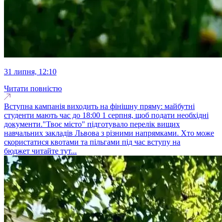
31 липня, 12:10
Читати повністю
Вступна кампанія виходить на фінішну пряму: майбутні
студенти мають час до 18:00 1 серпня, щоб подати необхідні
документи."Твоє місто" підготувало перелік вищих
навчальних закладів Львова з різними напрямками. Хто може
скористатися квотами та пільгами під час вступу на
бюджет читайте тут...