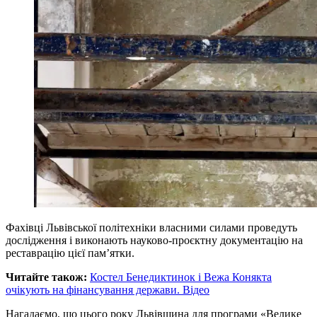
Фахівці Львівської політехніки власними силами проведуть
дослідження і виконають науково-проєктну документацію на
реставрацію цієї пам’ятки.
Читайте також:
Костел Бенедиктинок і Вежа Конякта
очікують на фінансування держави. Відео
Нагадаємо, що цього року Львівщина для програми «Велике