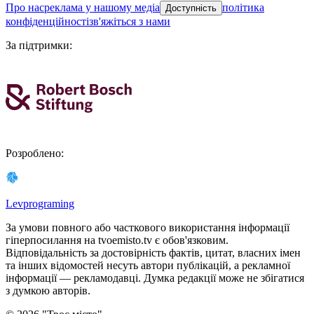
про нас
реклама у нашому медіа
політика
Доступність
конфіденційності
зв'яжіться з нами
За підтримки
:
Розроблено
:
Levprograming
За умови повного або часткового використання iнформацiї
гіперпосилання на tvoemisto.tv є обов'язковим.
Відповідальність за достовірність фактів, цитат, власних імен
та інших відомостей несуть автори публікацій, а рекламної
інформації — рекламодавці. Думка редакцiї може не збiгатися
з думкою авторiв.