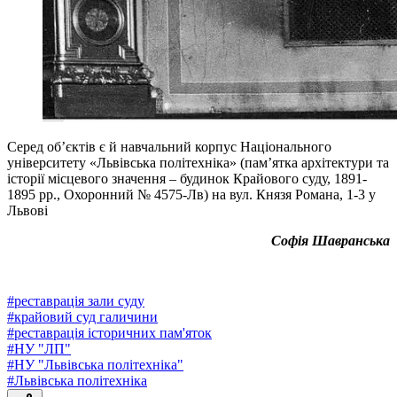
Серед об’єктів є й навчальний корпус Національного
університету «Львівська політехніка» (пам’ятка архітектури та
історії місцевого значення – будинок Крайового суду, 1891-
1895 рр., Охоронний № 4575-Лв) на вул. Князя Романа, 1-3 у
Львові
Софія Шавранська
#
реставрація зали суду
#
крайовий суд галичини
#
реставрація історичних пам'яток
#
НУ "ЛП"
#
НУ "Львівська політехніка"
#
Львівська політехніка