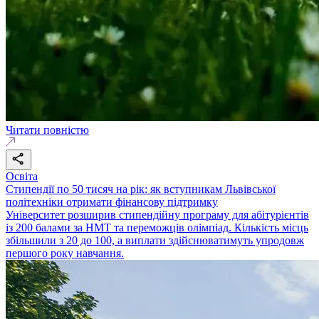
Читати повністю
Освіта
Стипендії по 50 тисяч на рік: як вступникам Львівської
політехніки отримати фінансову підтримку
Університет розширив стипендійну програму для абітурієнтів
із 200 балами за НМТ та переможців олімпіад. Кількість місць
збільшили з 20 до 100, а виплати здійснюватимуть упродовж
першого року навчання.