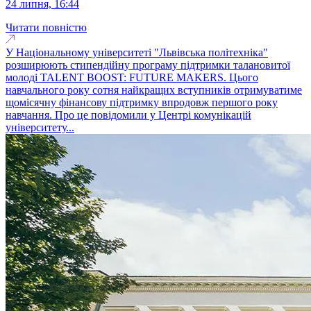
24 липня, 16:44
Читати повністю
У Національному університеті "Львівська політехніка"
розширюють стипендійну програму підтримки талановитої
молоді TALENT BOOST: FUTURE MAKERS. Цього
навчального року сотня найкращих вступників отримуватиме
щомісячну фінансову підтримку впродовж першого року
навчання. Про це повідомили у Центрі комунікацій
університету...