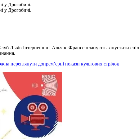
і у Дрогобичі.
і у Дрогобичі.
Клуб Львів Інтернешнл і Альянс Франсе планують запустити спіль
днання.
ожна переглянути допрем’єрні покази культових стрічок