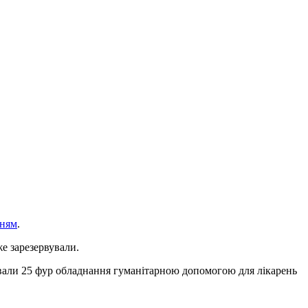
нням
.
е зарезервували.
зували 25 фур обладнання гуманітарною допомогою для лікарень