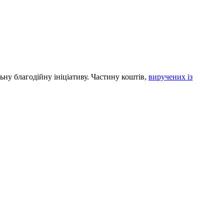
ну благодійну ініціативу. Частину коштів,
виручених із