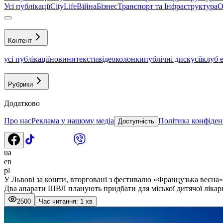
Усі публікації
CityLife
Війна
Бізнес
Транспорт та Інфраструктура
О
Контент
усі публікації
новини
тексти
відео
колонки
публічні дискусії
клуб 
Рубрики
Додатково
Про нас
Реклама у нашому медіа
Політика конфіден
Доступність
ua
en
pl
У Львові за кошти, вторговані з фестивалю «Французька весна
Два апарати ШВЛ планують придбати для міської дитячої лікарн
2500
Час читання: 1 хв