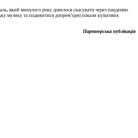
аль, який минулого року довелося скасувати через пандемію
ьку музику та подивитися допрем’єрні покази культових
Партнерська публікація