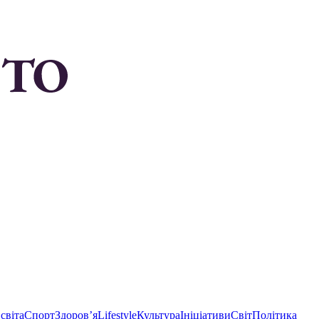
світа
Спорт
Здоровʼя
Lifestyle
Культура
Ініціативи
Світ
Політика