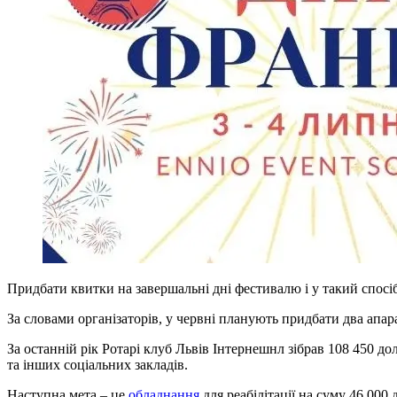
Придбати квитки на завершальні дні фестивалю і у такий спосі
За словами організаторів, у червні планують придбати два апа
За останній рік Ротарі клуб Львів Інтернешнл зібрав 108 450 д
та інших соціальних закладів.
Наступна мета – це
обладнання
для реабілітації на суму 46 000 