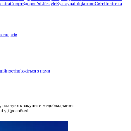
світа
Спорт
Здоровʼя
Lifestyle
Культура
Ініціативи
Світ
Політика
експертів
ційності
зв'яжіться з нами
», планують закупити медобладнання
і у Дрогобичі.