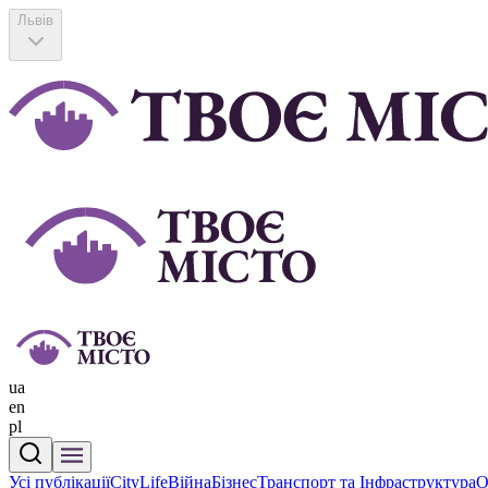
Львів
ua
en
pl
Усі публікації
CityLife
Війна
Бізнес
Транспорт та Інфраструктура
О