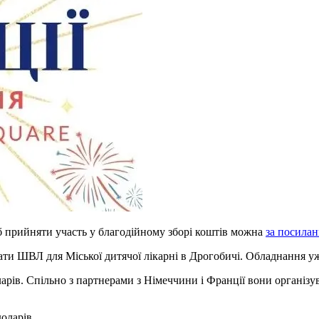
б прийняти участь у благодійному зборі коштів можна
за посила
рати ШВЛ для Міської дитячої лікарні в Дрогобичі. Обладнання уж
оларів. Спільно з партнерами з Німеччини і Франції вони органі
доларів.