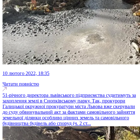
10 лютого 2022, 18:35
Читати повністю
51-річного директора львівського підприємства судитимуть за
захоплення землі в Снопківському парку. Так, прокурори
Галицької окружної прокуратури міста Львова вже скерували
до суду обвинувальний акт за фактами самовільного зайняття
земельної ділянки особливо цінних земель та самовільного
будівництва будівель або споруд (ч. 2 ст...