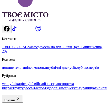
Контакти
+380 93 380 24 24
info@tvoemisto.tv
м. Львів, вул. Винниченка,
20а
Контент
новини
тексти
відео
колонки
публічні дискусії
клуб експертів
Рубрики
усі публікації
citylife
війна
бізнес
транспорт та
інфраструктура
освіта
спорт
здоровʼя
lifestyle
культура
ініціативи
св
Контент