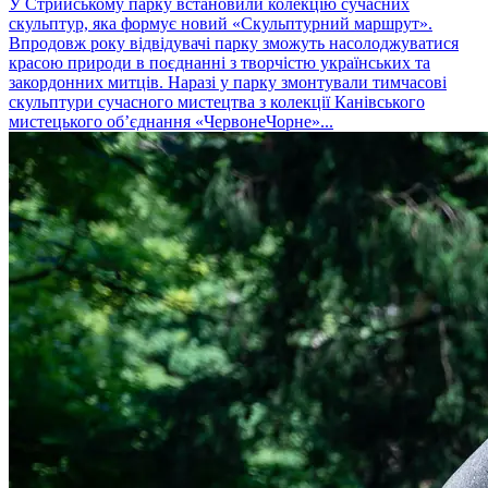
У Стрийському парку встановили колекцію сучасних
скульптур, яка формує новий «Скульптурний маршрут».
Впродовж року відвідувачі парку зможуть насолоджуватися
красою природи в поєднанні з творчістю українських та
закордонних митців. Наразі у парку змонтували тимчасові
скульптури сучасного мистецтва з колекції Канівського
мистецького об’єднання «ЧервонеЧорне»...