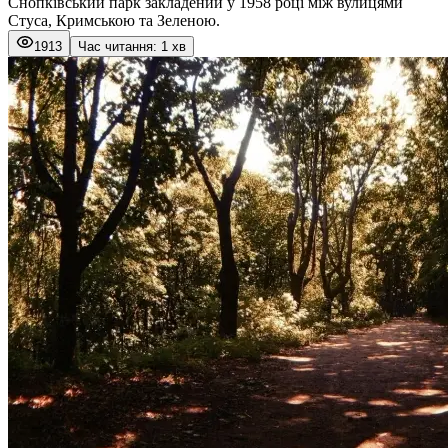
Снопківський парк закладений у 1958 році між вулицями
Стуса, Кримською та Зеленою.
1913
Час читання: 1 хв