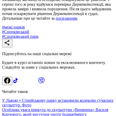
серпні того ж року відбулася перевірка Держекоінспекції, яка
провела заміри і виявила порушення. Після цього забудовник
почав оскаржувати рішення Держекоінспекції в судах.
Детальніше про це читайте за
посиланням
.
#
межі парків
#
Снопківський
#
Снопківський парк
Підписуйтесь на наші соціальні мережі
Будьте в курсі останніх новин та ексклюзивного контенту.
Слідкуйте за нами у соціальних мережах.
Читайте також
У Львові у Стрийському парку встановили колекцію сучасних
скульптур. Фото
Особлива увага прикута до скульптури «Впевнена» Василя
Корчового, який виступив проти бодішеймінгу.