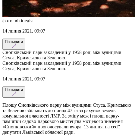
фото: вікіпедія
14 липня 2021, 09:07
Поширити
Снопківський парк закладений у 1958 році між вулицями
Стуса, Кримською та Зеленою.
Снопківський парк закладений у 1958 році між вулицями
Стуса, Кримською та Зеленою.
14 липня 2021, 09:07
Поширити
Площу Снопківського парку між вулицями Стуса, Кримською
та Зеленою збільшать до понад 47 га за рахунок земель
комунальної власності ЛМР. За зміну меж і площі парку-
пам’ятки садово-паркового мистецтва місцевого значення
«Снопківський» проголосували вчора, 13 липня, на сесії
депутати Львівської обласної ради.