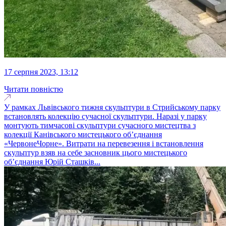
17 серпня 2023, 13:12
Читати повністю
У рамках Львівського тижня скульптури в Стрийському парку
встановлять колекцію сучасної скульптури. Наразі у парку
монтують тимчасові скульптури сучасного мистецтва з
колекції Канівського мистецького об’єднання
«ЧервонеЧорне». Витрати на перевезення і встановлення
скульптур взяв на себе засновник цього мистецького
об’єднання Юрій Сташків...