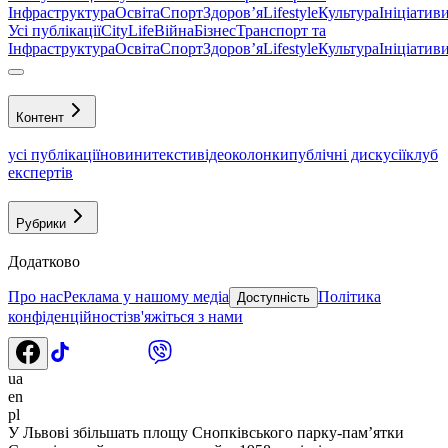
Інфраструктура
Освіта
Спорт
Здоровʼя
Lifestyle
Культура
Ініціатив
Усі публікації
CityLife
Війна
Бізнес
Транспорт та
Інфраструктура
Освіта
Спорт
Здоровʼя
Lifestyle
Культура
Ініціатив
Контент
усі публікації
новини
тексти
відео
колонки
публічні дискусії
клуб
експертів
Рубрики
Додатково
Про нас
Реклама у нашому медіа
Політика
Доступність
конфіденційності
зв'яжіться з нами
ua
en
pl
У Львові збільшать площу Снопківського парку-пам’ятки