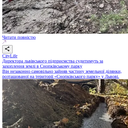
Читати повністю
CityLife
Директора львівського підприємства судитимуть за
захоплення землі в Снопківському парку
Він незаконно самовільно зайняв частину земельної ділянки,
розташованої на території «Снопківського парку» у Львові.