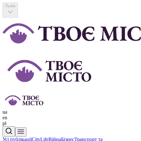
Львів
ua
en
pl
Усі публікації
CityLife
Війна
Бізнес
Транспорт та