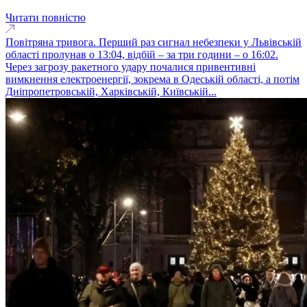
Читати повністю
Повітряна тривога. Перший раз сигнал небезпеки у Львівській
області пролунав о 13:04, відбій – за три години – о 16:02.
Через загрозу ракетного удару почалися привентивні
вимкнення електроенергії, зокрема в Одеській області, а потім
Дніпропетровській, Харківській, Київській...