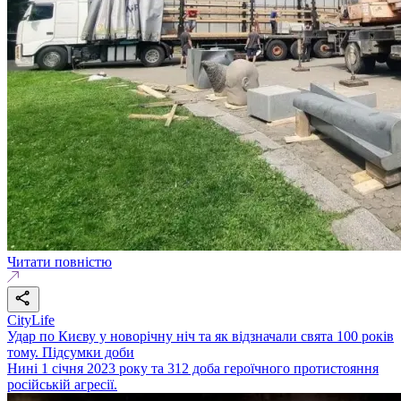
Читати повністю
CityLife
Удар по Києву у новорічну ніч та як відзначали свята 100 років
тому. Підсумки доби
Нині 1 січня 2023 року та 312 доба героїчного протистояння
російській агресії.