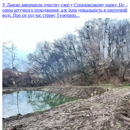
У Львові завершили очистку озер у Снопківському парку. Це –
озера штучного походження, але їхня унікальність в проточній
воді. Про це під час стріму Tvoemisto...