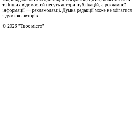
та інших відомостей несуть автори публікацій, а рекламної
інформації — рекламодавці. Думка редакцiї може не збiгатися
з думкою авторiв.
©
2026
"
Твоє місто
"