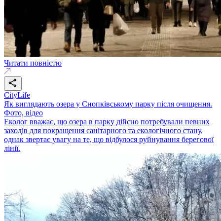
Читати повністю
CityLife
Як виглядають озера у Снопківському парку після очищення.
Фото, відео
Еколог вважає, що озера в парку дійсно потребували певних
заходів для покращення санітарного та екологічного стану,
однак звертає увагу на те, що відбулося руйнування берегової
лінії.