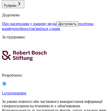
Рубрики
Додатково
про нас
реклама у нашому медіа
політика
Доступність
конфіденційності
зв'яжіться з нами
За підтримки
:
Розроблено
:
Levprograming
За умови повного або часткового використання iнформацiї
гіперпосилання на tvoemisto.tv є обов'язковим.
Відповідальність за достовірність фактів, цитат, власних імен