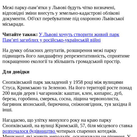
Межі парку-пам’ятки у Львові будуть чітко визначені,
відповідні зміни внесуть у земельно-кадастрові облікові
документи. Об'єкт перебуватиме під охороною Львівської
міськради.
Читайте також:
У Львові хочуть створити живий парк
Пам’яті загиблих у російсько-українській війні
На думку обласних депутатів, розширення межі парку
підвищить його ландшафтну репрезентативність, сприятиме
покращенню екології та збільшить громадський простір.
Для довідки
Снопківський парк закладений у 1958 році між вулицями
Стуса, Кримською та Зеленою. На його території росте понад
200 видів дерев і чагарників: каштан, клен, кипарис, дуб,
береза, горобина, смерека, сосна, ліщина червонолиста,
багряник японський, бирючина, сніжноягідник, туя західна й
інші.
Нагадаємо, що улітку минулого року на краю парку
Снопківський, на вулиці Кримській, 57, біля місцевого ставка
розпочалося будівництво
чотирьох спарених котеджів.
Мешканці, які живуть неподалік, оскаржували це рішення. У