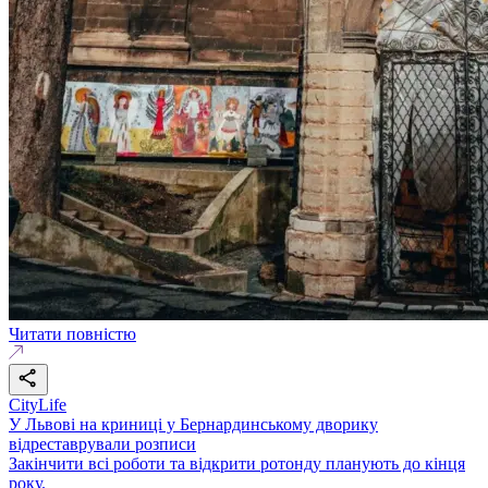
Читати повністю
CityLife
У Львові на криниці у Бернардинському дворику
відреставрували розписи
Закінчити всі роботи та відкрити ротонду планують до кінця
року.