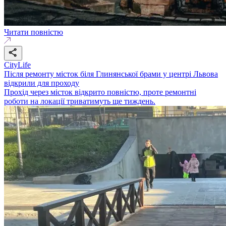
Читати повністю
CityLife
Після ремонту місток біля Глинянської брами у центрі Львова
відкрили для проходу
Прохід через місток відкрито повністю, проте ремонтні
роботи на локації триватимуть ще тиждень.