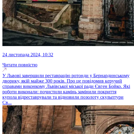
24 листопада 2024, 10:32
Читати повністю
У Львові завершили реставрацію ротонди у Бернардинському
дворику, якій майже 300 років. Про це повідомив керучий
справами виконкому Львівської міської ради Євген Бойко. Які
роботи виконали: почистили камінь замінили покриття
купола відреставрували та відновили позолоту скульптури
Св...