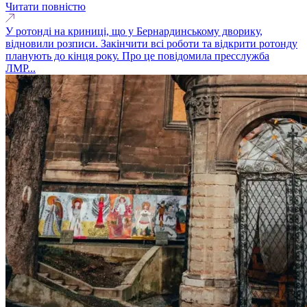
Читати повністю
У ротонді на криниці, що у Бернардинському дворику,
відновили розписи. Закінчити всі роботи та відкрити ротонду
планують до кінця року. Про це повідомила пресслужба
ЛМР...