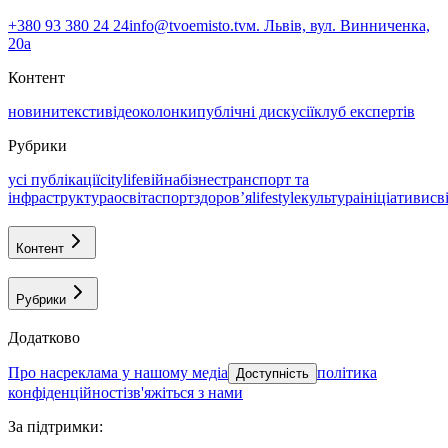
+380 93 380 24 24
info@tvoemisto.tv
м. Львів, вул. Винниченка,
20а
Контент
новини
тексти
відео
колонки
публічні дискусії
клуб експертів
Рубрики
усі публікації
citylife
війна
бізнес
транспорт та
інфраструктура
освіта
спорт
здоровʼя
lifestyle
культура
ініціативи
св
Контент
Рубрики
Додатково
про нас
реклама у нашому медіа
політика
Доступність
конфіденційності
зв'яжіться з нами
За підтримки
: