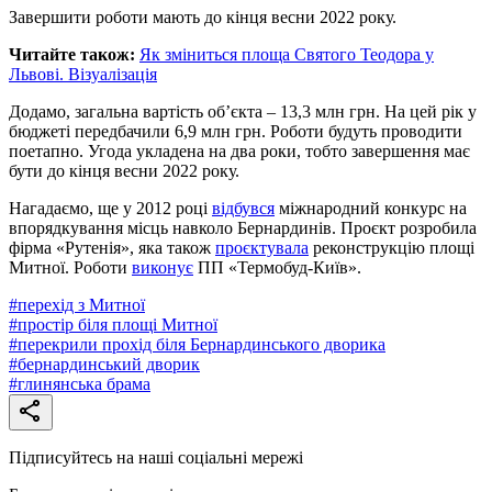
Завершити роботи мають до кінця весни 2022 року.
Читайте також:
Як зміниться площа Святого Теодора у
Львові. Візуалізація
Додамо, загальна вартість об’єкта – 13,3 млн грн. На цей рік у
бюджеті передбачили 6,9 млн грн. Роботи будуть проводити
поетапно. Угода укладена на два роки, тобто завершення має
бути до кінця весни 2022 року.
Нагадаємо, ще у 2012 році
відбувся
міжнародний конкурс на
впорядкування місць навколо Бернардинів. Проєкт розробила
фірма «Рутенія», яка також
проєктувала
реконструкцію площі
Митної. Роботи
виконує
ПП «Термобуд-Київ».
#
перехід з Митної
#
простір біля площі Митної
#
перекрили прохід біля Бернардинського дворика
#
бернардинський дворик
#
глинянська брама
Підписуйтесь на наші соціальні мережі