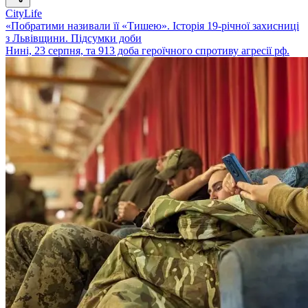
CityLife
«Побратими називали її «Тишею». Історія 19-річної захисниці
з Львівщини. Підсумки доби
Нині, 23 серпня, та 913 доба героїчного спротиву агресії рф.