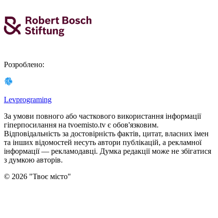
Розроблено
:
Levprograming
За умови повного або часткового використання iнформацiї
гіперпосилання на tvoemisto.tv є обов'язковим.
Відповідальність за достовірність фактів, цитат, власних імен
та інших відомостей несуть автори публікацій, а рекламної
інформації — рекламодавці. Думка редакцiї може не збiгатися
з думкою авторiв.
©
2026
"
Твоє місто
"