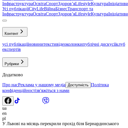
Інфраструктура
Освіта
Спорт
Здоровʼя
Lifestyle
Культура
Ініціатив
Усі публікації
CityLife
Війна
Бізнес
Транспорт та
Інфраструктура
Освіта
Спорт
Здоровʼя
Lifestyle
Культура
Ініціатив
Контент
усі публікації
новини
тексти
відео
колонки
публічні дискусії
клуб
експертів
Рубрики
Додатково
Про нас
Реклама у нашому медіа
Політика
Доступність
конфіденційності
зв'яжіться з нами
ua
en
pl
У Львові на місяць перекрили прохід біля Бернардинського