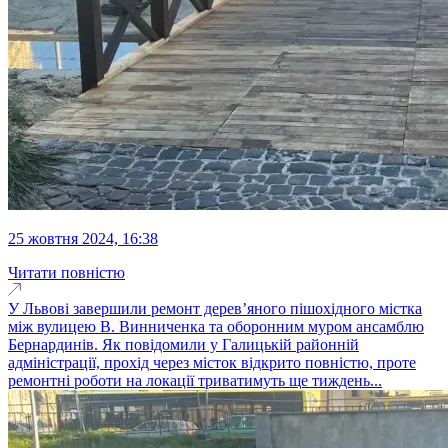
25 жовтня 2024, 16:38
Читати повністю
У Львові завершили ремонт дерев’яного пішохідного містка
між вулицею В. Винниченка та оборонним муром ансамблю
Бернардинів. Як повідомили у Галицькій районній
адміністрації, прохід через місток відкрито повністю, проте
ремонтні роботи на локації триватимуть ще тиждень...