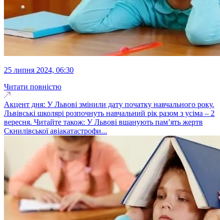
25 липня 2024, 06:30
Читати повністю
Акцент дня: У Львові змінили дату початку навчального року.
Львівські школярі розпочнуть навчальний рік разом з усіма – 2
вересня. Читайте також: У Львові вшанують пам’ять жертв
Скнилівської авіакатастрофи...