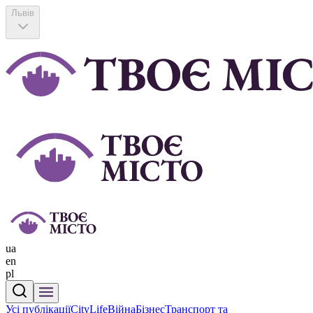
Львів
ua
en
pl
Усі публікації
CityLife
Війна
Бізнес
Транспорт та