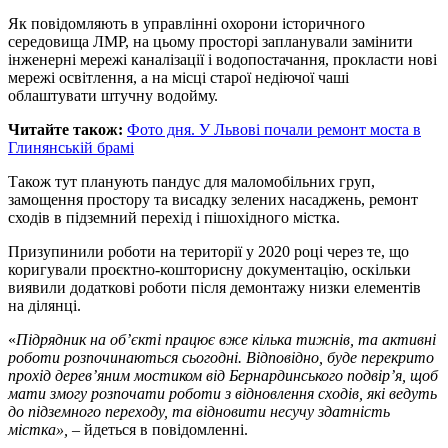
Як повідомляють в управлінні охорони історичного
середовища ЛМР, на цьому просторі запланували замінити
інженерні мережі каналізації і водопостачання, прокласти нові
мережі освітлення, а на місці старої недіючої чаші
облаштувати штучну водойму.
Читайте також:
Фото дня. У Львові почали ремонт моста в
Глинянській брамі
Також тут планують пандус для маломобільних груп,
замощення простору та висадку зелених насаджень, ремонт
сходів в підземний перехід і пішохідного містка.
Призупинили роботи на території у 2020 році через те, що
коригували проєктно-кошторисну документацію, оскільки
виявили додаткові роботи після демонтажу низки елементів
на ділянці.
«
Підрядник на об’єкті працює вже кілька тижнів, та активні
роботи розпочинаються сьогодні. Відповідно, буде перекрито
прохід дерев’яним мостиком від Бернардинського подвір’я, щоб
мати змогу розпочати роботи з відновлення сходів, які ведуть
до підземного переходу, та відновити несучу здатність
містка»,
– йдеться в повідомленні.