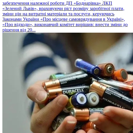
забезпечення належної роботи ДП «Боднарівка» ЛКП
«Зелений Львів», враховуючи ріст розміру заробітної плати,
зміни цін на витратні матеріали та послуги, керуючись
Законами України «Про місцеве самоврядування в Україні»,
«Про відходи», виконавчий комітет вирішив: внести зміни до
рішення від 20...