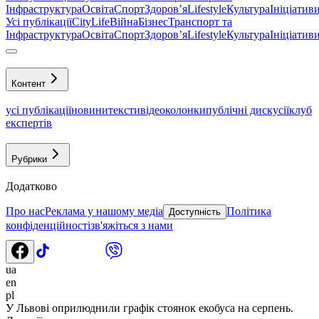
Інфраструктура
Освіта
Спорт
Здоровʼя
Lifestyle
Культура
Ініціатив
Усі публікації
CityLife
Війна
Бізнес
Транспорт та
Інфраструктура
Освіта
Спорт
Здоровʼя
Lifestyle
Культура
Ініціатив
Контент
усі публікації
новини
тексти
відео
колонки
публічні дискусії
клуб
експертів
Рубрики
Додатково
Про нас
Реклама у нашому медіа
Політика
Доступність
конфіденційності
зв'яжіться з нами
ua
en
pl
У Львові оприлюднили графік стоянок екобуса на серпень.