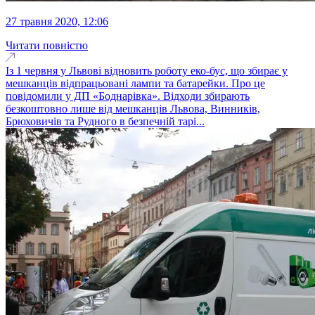
27 травня 2020, 12:06
Читати повністю
Із 1 червня у Львові відновить роботу еко-бус, що збирає у
мешканців відпрацьовані лампи та батарейки. Про це
повідомили у ДП «Боднарівка». Відходи збирають
безкоштовно лише від мешканців Львова, Винників,
Брюховичів та Рудного в безпечній тарі...