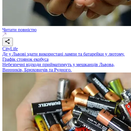
Читати повністю
CityLife
Де у Львові здати використані лампи та батарейки у лютому.
Графік стоянок екобуса
Небезпечні відходи прийматимуть у мешканців Львова,
Винників, Брюховичів та Рудного.