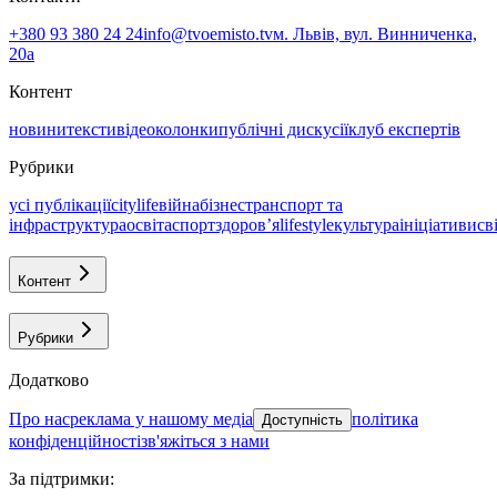
+380 93 380 24 24
info@tvoemisto.tv
м. Львів, вул. Винниченка,
20а
Контент
новини
тексти
відео
колонки
публічні дискусії
клуб експертів
Рубрики
усі публікації
citylife
війна
бізнес
транспорт та
інфраструктура
освіта
спорт
здоровʼя
lifestyle
культура
ініціативи
св
Контент
Рубрики
Додатково
про нас
реклама у нашому медіа
політика
Доступність
конфіденційності
зв'яжіться з нами
За підтримки
: