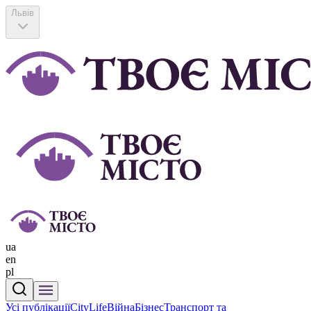
Львів
ua
en
pl
Усі публікації
CityLife
Війна
Бізнес
Транспорт та