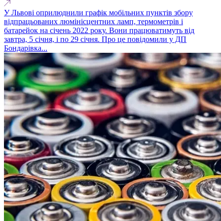
У Львові оприлюднили графік мобільних пунктів збору
відпрацьованих люмінісцентних ламп, термометрів і
батарейок на січень 2022 року. Вони працюватимуть від
завтра, 5 січня, і по 29 січня. Про це повідомили у ДП
Бондарівка...