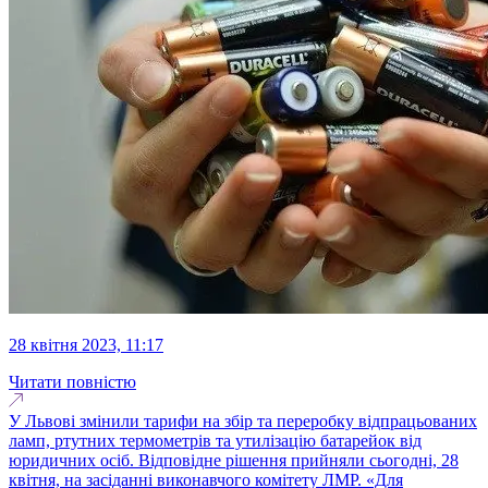
28 квітня 2023, 11:17
Читати повністю
У Львові змінили тарифи на збір та переробку відпрацьованих
ламп, ртутних термометрів та утилізацію батарейок від
юридичних осіб. Відповідне рішення прийняли сьогодні, 28
квітня, на засіданні виконавчого комітету ЛМР. «Для