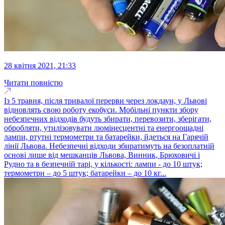
28 квітня 2021, 21:33
Читати повністю
Із 5 травня, після тривалої перерви через локдаун, у Львові
відновлять свою роботу екобуси. Мобільні пункти збору
небезпечних відходів будуть збирати, перевозити, зберігати,
обробляти, утилізовувати люмінесцентні та енергоощадні
лампи, ртутні термометри та батарейки, йдеться на Гарячій
лінії Львова. Небезпечні відходи збиратимуть на безоплатній
основі лише від мешканців Львова, Винник, Брюховичі і
Рудно та в безпечній тарі, у кількості: лампи - до 10 штук;
термометри – до 5 штук; батарейки – до 10 кг...