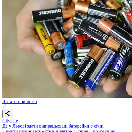
Читати повністю
CityLife
Де у Львові здати відпрацьовані батарейки в січні
Пункти працюватимуть від завтра, 5 січня, і по 29 січня.