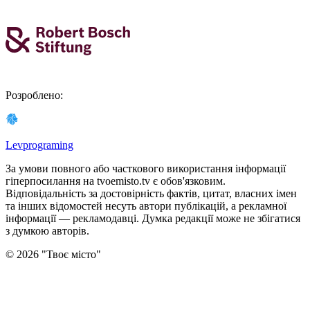
Розроблено
:
Levprograming
За умови повного або часткового використання iнформацiї
гіперпосилання на tvoemisto.tv є обов'язковим.
Відповідальність за достовірність фактів, цитат, власних імен
та інших відомостей несуть автори публікацій, а рекламної
інформації — рекламодавці. Думка редакцiї може не збiгатися
з думкою авторiв.
©
2026
"
Твоє місто
"