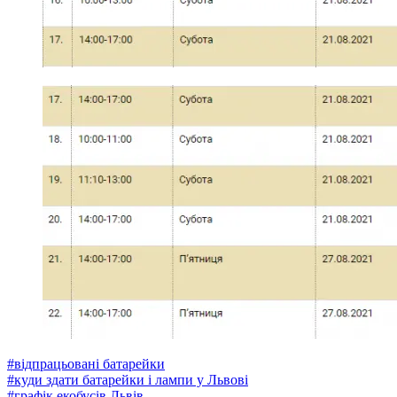
#
відпрацьовані батарейки
#
куди здати батарейки і лампи у Львові
#
графік екобусів Львів