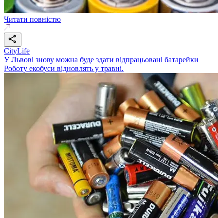
Читати повністю
CityLife
У Львові знову можна буде здати відпрацьовані батарейки
Роботу екобуси відновлять у травні.