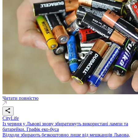
Читати повністю
CityLife
Із червня у Львові знову збиратимуть використані лампи та
батарейки. Графік еко-буса
Відходи збирають безкоштовно лише від мешканців Львова,