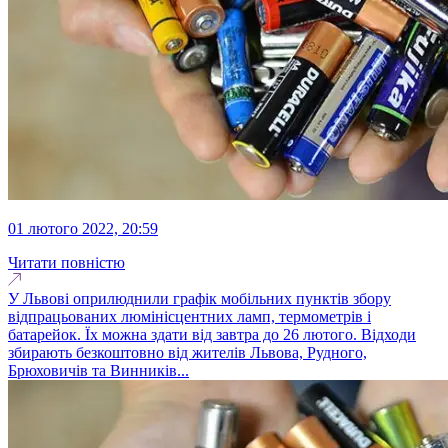
01 лютого 2022, 20:59
Читати повністю
У Львові оприлюднили графік мобільних пунктів збору
відпрацьованих люмінісцентних ламп, термометрів і
батарейок. Їх можна здати від завтра до 26 лютого. Відходи
збирають безкоштовно від жителів Львова, Рудного,
Брюховичів та Винників...