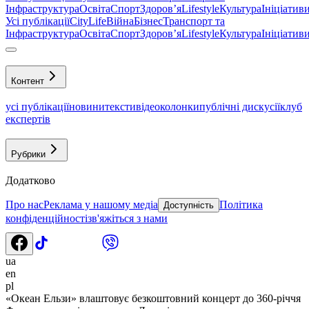
Інфраструктура
Освіта
Спорт
Здоровʼя
Lifestyle
Культура
Ініціатив
Усі публікації
CityLife
Війна
Бізнес
Транспорт та
Інфраструктура
Освіта
Спорт
Здоровʼя
Lifestyle
Культура
Ініціатив
Контент
усі публікації
новини
тексти
відео
колонки
публічні дискусії
клуб
експертів
Рубрики
Додатково
Про нас
Реклама у нашому медіа
Політика
Доступність
конфіденційності
зв'яжіться з нами
ua
en
pl
«Океан Ельзи» влаштовує безкоштовний концерт до 360-річчя