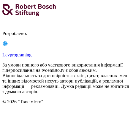
Розроблено
:
Levprograming
За умови повного або часткового використання iнформацiї
гіперпосилання на tvoemisto.tv є обов'язковим.
Відповідальність за достовірність фактів, цитат, власних імен
та інших відомостей несуть автори публікацій, а рекламної
інформації — рекламодавці. Думка редакцiї може не збiгатися
з думкою авторiв.
©
2026
"
Твоє місто
"