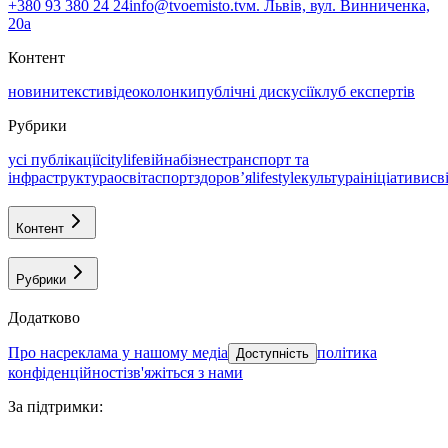
+380 93 380 24 24
info@tvoemisto.tv
м. Львів, вул. Винниченка,
20а
Контент
новини
тексти
відео
колонки
публічні дискусії
клуб експертів
Рубрики
усі публікації
citylife
війна
бізнес
транспорт та
інфраструктура
освіта
спорт
здоровʼя
lifestyle
культура
ініціативи
св
Контент
Рубрики
Додатково
про нас
реклама у нашому медіа
політика
Доступність
конфіденційності
зв'яжіться з нами
За підтримки
: