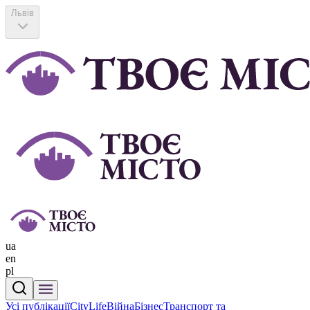
Львів
ua
en
pl
Усі публікації
CityLife
Війна
Бізнес
Транспорт та