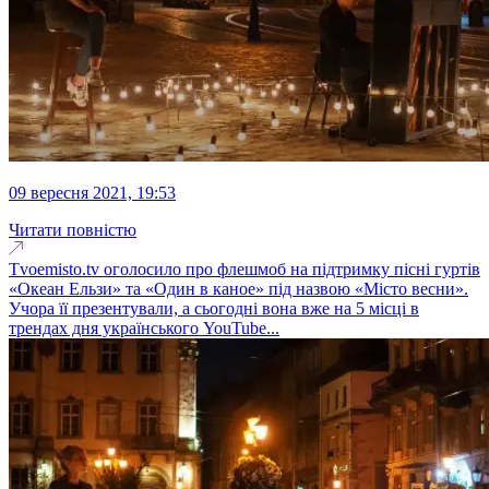
09 вересня 2021, 19:53
Читати повністю
Tvoemisto.tv оголосило про флешмоб на підтримку пісні гуртів
«Океан Ельзи» та «Один в каное» під назвою «Місто весни».
Учора її презентували, а сьогодні вона вже на 5 місці в
трендах дня українського YouTube...