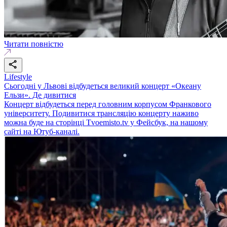
Читати повністю
Lifestyle
Сьогодні у Львові відбудеться великий концерт «Океану
Ельзи». Де дивитися
Концерт відбудеться перед головним корпусом Франкового
університету. Подивитися трансляцію концерту наживо
можна буде на сторінці Tvoemisto.tv у Фейсбук, на нашому
сайті на Ютуб-каналі.