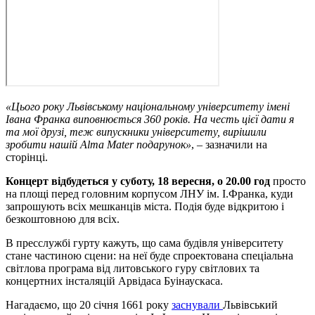
«Цього року Львівському національному університету імені
Івана Франка виповнюється 360 років. На честь цієї дати я
та мої друзі, теж випускники університету, вирішили
зробити нашій Alma Mater подарунок»
, – зазначили на
сторінці.
Концерт відбудеться у суботу, 18 вересня, о 20.00 год
просто
на площі перед головним корпусом ЛНУ ім. І.Франка, куди
запрошують всіх мешканців міста. Подія буде відкритою і
безкоштовною для всіх.
В пресслужбі гурту кажуть, що сама будівля університету
стане частиною сцени: на неї буде спроектована спеціальна
світлова програма від литовського гуру світлових та
концертних інсталяцій Арвідаса Буінаускаса.
Нагадаємо, що 20 січня 1661 року
заснували
Львівський