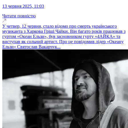
13 червня 2025, 11:03
Читати повністю
У четвер, 12 червня, стало відомо про смерть українського
музиканта з Харкова Гріші Чайки. Він багато років працював з
гуртом «Океан Ельзи», був засновником гурту «4АЙКА» та
виступав як сольний артист. Про це повідомив лідер «Океану
Ельзи» Святослав Вакарчук...