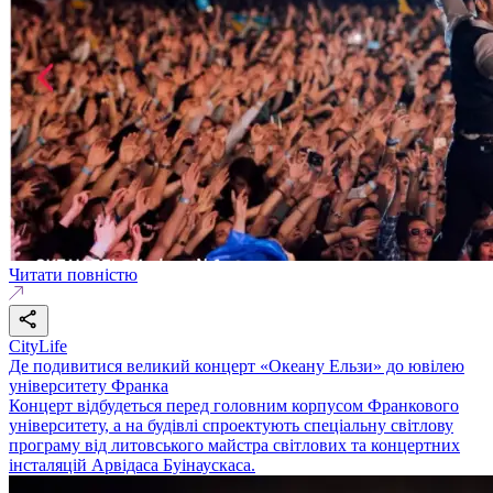
Читати повністю
CityLife
Де подивитися великий концерт «Океану Ельзи» до ювілею
університету Франка
Концерт відбудеться перед головним корпусом Франкового
університету, а на будівлі спроектують спеціальну світлову
програму від литовського майстра світлових та концертних
інсталяцій Арвідаса Буінаускаса.