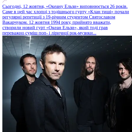
Сьогодні, 12 жовтня, «Океану Ельзи» виповнюється 26 років.
Саме в цей час хлопці з тодішнього гурту «Клан тиші» почали
регулярні репетиції з 19-річним студентом Святославом
Вакарчуком. 12 жовтня 1994 року, прийнято вважати,
створили новий гурт «Океан Ельзи», який тоді грав
переважно суміш поп- і ліричної рок-музики...