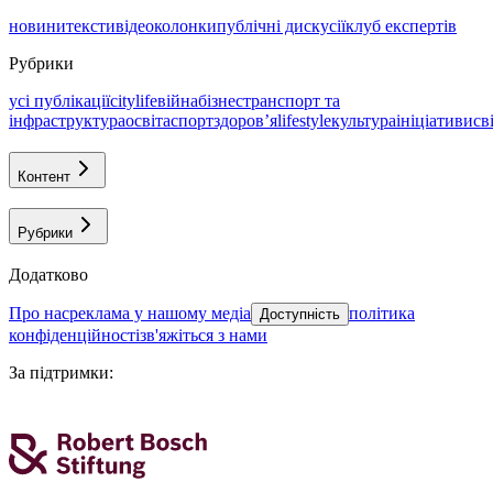
новини
тексти
відео
колонки
публічні дискусії
клуб експертів
Рубрики
усі публікації
citylife
війна
бізнес
транспорт та
інфраструктура
освіта
спорт
здоровʼя
lifestyle
культура
ініціативи
св
Контент
Рубрики
Додатково
про нас
реклама у нашому медіа
політика
Доступність
конфіденційності
зв'яжіться з нами
За підтримки
: