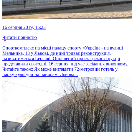
16 серпня 2019, 15:23
Читати повністю
Спорткомплекс на місці палацу спорту «Україна» на вулиці
Мельника, 18 у Львові, де нині триває реконструкція,
називатиметься Leoland. Оновлений проект реконструкції
представили сьогодні, 16 серпня, під час засідання виконкому.
Читайте також: Як може виглядати 72-метровий готель у
парку культури на панорамі Львова...