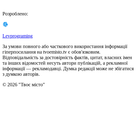
Розроблено
:
Levprograming
За умови повного або часткового використання iнформацiї
гіперпосилання на tvoemisto.tv є обов'язковим.
Відповідальність за достовірність фактів, цитат, власних імен
та інших відомостей несуть автори публікацій, а рекламної
інформації — рекламодавці. Думка редакцiї може не збiгатися
з думкою авторiв.
©
2026
"
Твоє місто
"