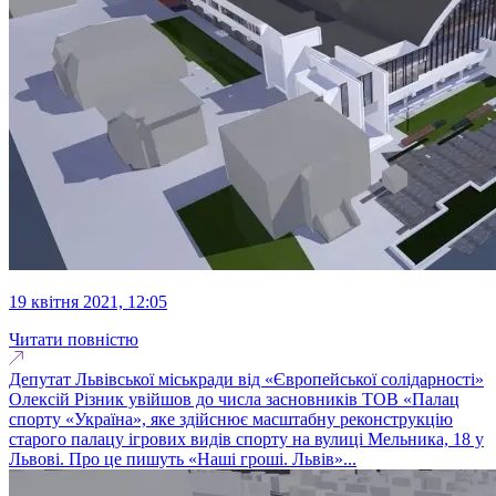
19 квітня 2021, 12:05
Читати повністю
Депутат Львівської міськради від «Європейської солідарності»
Олексій Різник увійшов до числа засновників ТОВ «Палац
спорту «Україна», яке здійснює масштабну реконструкцію
старого палацу ігрових видів спорту на вулиці Мельника, 18 у
Львові. Про це пишуть «Наші гроші. Львів»...