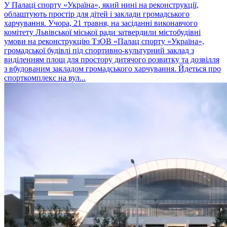
У Палаці спорту «Україна», який нині на реконструкції,
облаштують простір для дітей і заклади громадського
харчування. Учора, 21 травня, на засіданні виконавчого
комітету Львівської міської ради затвердили містобудівні
умови на реконструкцію ТзОВ «Палац спорту «Україна»,
громадської будівлі під спортивно-культурний заклад з
виділенням площ для простору дитячого розвитку та дозвілля
з вбудованим закладом громадського харчування. Йдеться про
спорткомплекс на вул...