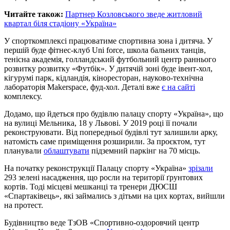
Читайте також:
Партнер Козловського зведе житловий
квартал біля стадіону «Україна»
У спорткомплексі працюватиме спортивна зона і дитяча. У
першій буде фітнес-клуб Uni force, школа бальних танців,
тенісна академія, голландський футбольний центр раннього
розвитку розвитку «Футбік». У дитячій зоні буде івент-хол,
кігурумі парк, кідландія, кіноресторан, науково-технічна
лабораторія Мakerspace, фуд-хол. Деталі вже
є на сайті
комплексу.
Додамо, що йдеться про будівлю палацу спорту «Україна», що
на вулиці Мельника, 18 у Львові. У 2019 році її почали
реконструювати. Від попередньої будівлі тут залишили арку,
натомість саме приміщення розширили. За проєктом, тут
планували
облаштувати
підземний паркінг на 70 місць.
На початку реконструкції Палацу спорту «Україна»
зрізали
293 зелені насадження, що росли на території ґрунтових
кортів. Тоді місцеві мешканці та тренери ДЮСШ
«Спартаківець», які займались з дітьми на цих кортах, вийшли
на протест.
Будівництво веде ТзОВ «Спортивно-оздоровчий центр