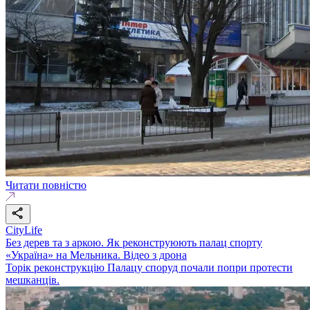
Читати повністю
CityLife
Без дерев та з аркою. Як реконструюють палац спорту
«Україна» на Мельника. Відео з дрона
Торік реконструкцію Палацу споруд почали попри протести
мешканців.