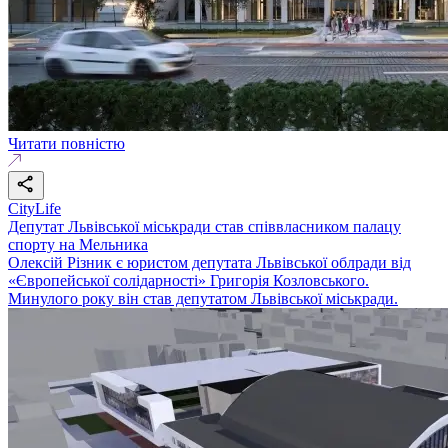
Читати повністю
CityLife
Депутат Львівської міськради став співвласником палацу
спорту на Мельника
Олексій Різник є юристом депутата Львівської облради від
«Європейської солідарності» Григорія Козловського.
Минулого року він став депутатом Львівської міськради.