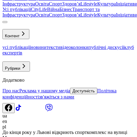
Інфраструктура
Освіта
Спорт
Здоровʼя
Lifestyle
Культура
Ініціатив
Усі публікації
CityLife
Війна
Бізнес
Транспорт та
Інфраструктура
Освіта
Спорт
Здоровʼя
Lifestyle
Культура
Ініціатив
Контент
усі публікації
новини
тексти
відео
колонки
публічні дискусії
клуб
експертів
Рубрики
Додатково
Про нас
Реклама у нашому медіа
Політика
Доступність
конфіденційності
зв'яжіться з нами
ua
en
pl
До кінця року у Львові відкриють спорткомплекс на вулиці