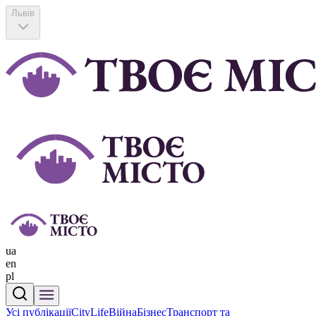
Львів
ua
en
pl
Усі публікації
CityLife
Війна
Бізнес
Транспорт та