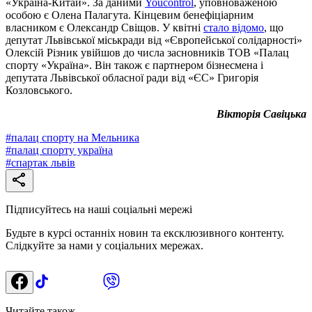
«Україна-Китай». За даними
Youcontrol
, уповноваженою
особою є Олена Палагута. Кінцевим бенефіціарним
власником є Олександр Свіщов. У квітні
стало відомо
, що
депутат Львівської міськради від «Європейської солідарності»
Олексій Різник увійшов до числа засновників ТОВ «Палац
спорту «Україна». Він також є партнером бізнесмена і
депутата Львівської обласної ради від «ЄС» Григорія
Козловського.
Вікторія Савіцька
#
палац спорту на Мельника
#
палац спорту україна
#
спартак львів
Підписуйтесь на наші соціальні мережі
Будьте в курсі останніх новин та ексклюзивного контенту.
Слідкуйте за нами у соціальних мережах.
Читайте також