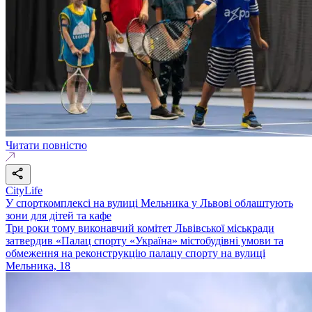
Читати повністю
CityLife
У спорткомплексі на вулиці Мельника у Львові облаштують
зони для дітей та кафе
Три роки тому виконавчий комітет Львівської міськради
затвердив «Палац спорту «Україна» містобудівні умови та
обмеження на реконструкцію палацу спорту на вулиці
Мельника, 18