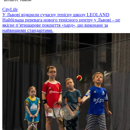
CityLife
У Львові відкрили сучасну тенісну школу LEOLAND
Найбільша перевага нового тенісного центру у Львові – це
якісне п’ятишарове покриття «хард», що виконане за
найвищими стандартами.