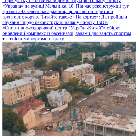
Торік улітку на розпочали реконструкцію Палацу спорту
«Україна» на вулиці Мельника, 18. Під час реконструкції тут
зрізали 293 зелені насадження, що росли на території
ґрунтових кортів. Читайте також: «На кортах»: Як пройшли
слухання щодо реконструкції палацу спорту ТзОВ
«Спортивно-оздоровчий центр "Україна-Китай"» обіцяє
оновлений комплекс із басейнами, залами для занять спортом
та тенісними кортами на даху...