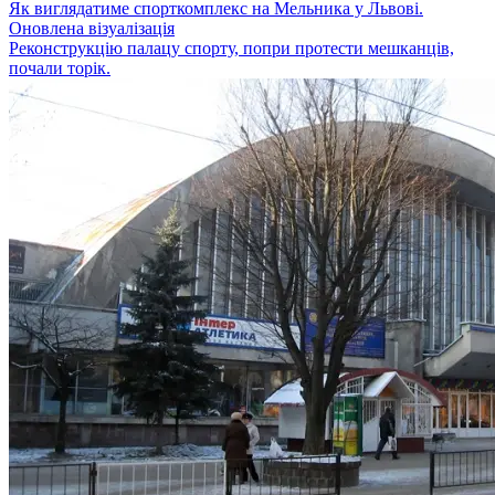
Як виглядатиме спорткомплекс на Мельника у Львові.
Оновлена візуалізація
Реконструкцію палацу спорту, попри протести мешканців,
почали торік.