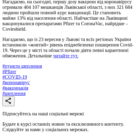
Нагадаємо, на сьогодні, першу дозу вакцини від коронавірусу
отримали 404 107 мешканців Львівської області, з них 321 684
людини пройшли повний курс вакцинації. Це становить
майже 13% від населення області. Найчастіше на Львівщині
вакцинувалися препаратами Pfizer та CoronaVac, найрідше –
Covieshield.
Нагадаємо, що із 23 вересня у Львові та всіх регіонах України
встановили «жовтий» рівень епіднебезпеки поширення Covid-
19. Через це у місті та області почали діяти певні карантинні
обмеження. Детальніше
читайте тут.
#
пункти щеплення
#
Pfizer
#
СОVID-19
#
коронавірус
#
вакцинація
#
щеплення
Підписуйтесь на наші соціальні мережі
Будьте в курсі останніх новин та ексклюзивного контенту.
Слідкуйте за нами у соціальних мережах.