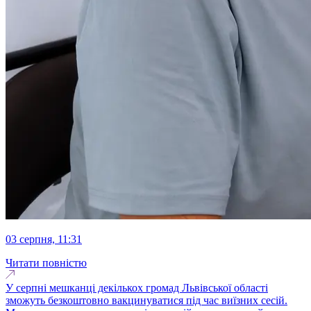
03 серпня, 11:31
Читати повністю
У серпні мешканці декількох громад Львівської області
зможуть безкоштовно вакцинуватися під час виїзних сесій.