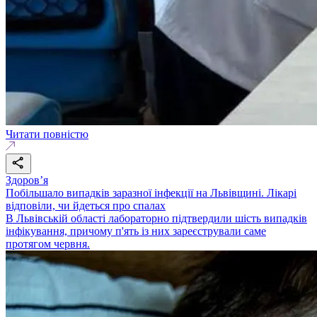
Читати повністю
Здоровʼя
Побільшало випадків заразної інфекції на Львівщині. Лікарі
відповіли, чи йдеться про спалах
В Львівській області лабораторно підтвердили шість випадків
інфікування, причому п'ять із них зареєстрували саме
протягом червня.