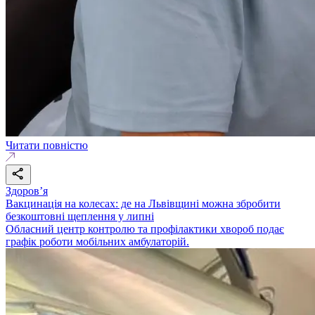
Читати повністю
Здоровʼя
Вакцинація на колесах: де на Львівщині можна збробити
безкоштовні щеплення у липні
Обласний центр контролю та профілактики хвороб подає
графік роботи мобільних амбулаторій.