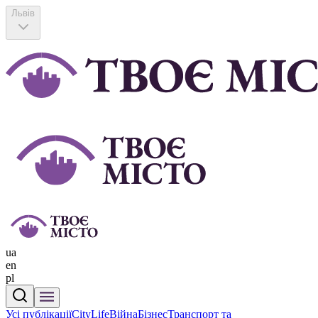
Львів
ua
en
pl
Усі публікації
CityLife
Війна
Бізнес
Транспорт та