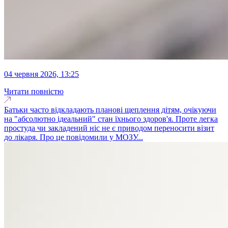
04 червня 2026, 13:25
Читати повністю
Батьки часто відкладають планові щеплення дітям, очікуючи
на "абсолютно ідеальний" стан їхнього здоров'я. Проте легка
простуда чи закладений ніс не є приводом переносити візит
до лікаря. Про це повідомили у МОЗУ...