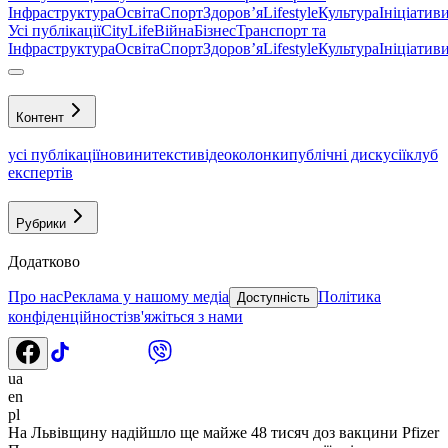
Інфраструктура
Освіта
Спорт
Здоровʼя
Lifestyle
Культура
Ініціатив
Усі публікації
CityLife
Війна
Бізнес
Транспорт та
Інфраструктура
Освіта
Спорт
Здоровʼя
Lifestyle
Культура
Ініціатив
Контент
усі публікації
новини
тексти
відео
колонки
публічні дискусії
клуб
експертів
Рубрики
Додатково
Про нас
Реклама у нашому медіа
Політика
Доступність
конфіденційності
зв'яжіться з нами
ua
en
pl
На Львівщину надійшло ще майже 48 тисяч доз вакцини Pfizer