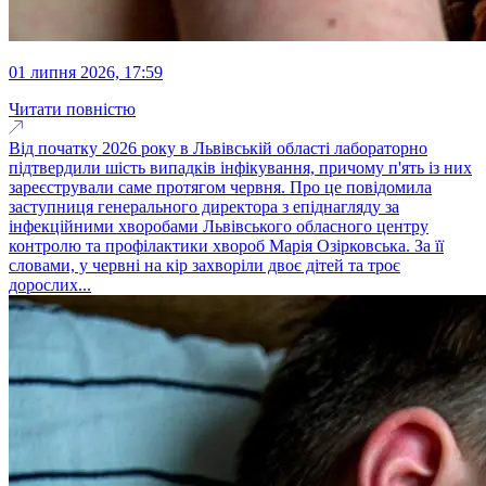
01 липня 2026, 17:59
Читати повністю
Від початку 2026 року в Львівській області лабораторно
підтвердили шість випадків інфікування, причому п'ять із них
зареєстрували саме протягом червня. Про це повідомила
заступниця генерального директора з епіднагляду за
інфекційними хворобами Львівського обласного центру
контролю та профілактики хвороб Марія Озірковська. За її
словами, у червні на кір захворіли двоє дітей та троє
дорослих...