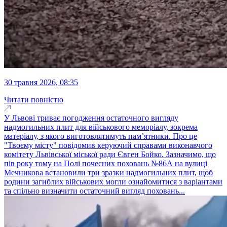
30 травня 2026, 08:35
Читати повністю
У Львові триває погодження остаточного вигляду
надмогильних плит для військового меморіалу, зокрема
матеріалу, з якого виготовлятимуть пам’ятники. Про це
"Твоєму місту" повідомив керуючий справами виконавчого
комітету Львівської міської ради Євген Бойко. Зазначимо, що
пів року тому на Полі почесних поховань №86А на вулиці
Мечникова встановили три зразки надмогильних плит, щоб
родини загиблих військових могли ознайомитися з варіантами
та спільно визначити остаточний вигляд поховань...