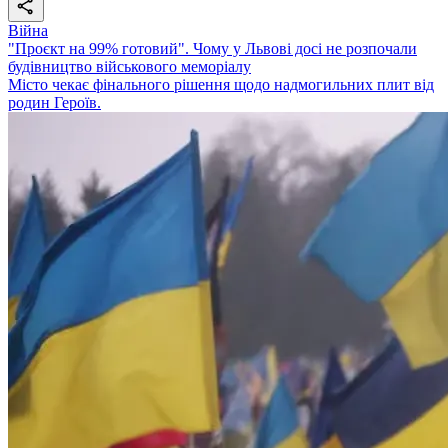
Війна
"Проєкт на 99% готовий". Чому у Львові досі не розпочали
будівництво військового меморіалу
Місто чекає фінального рішення щодо надмогильних плит від
родин Героїв.