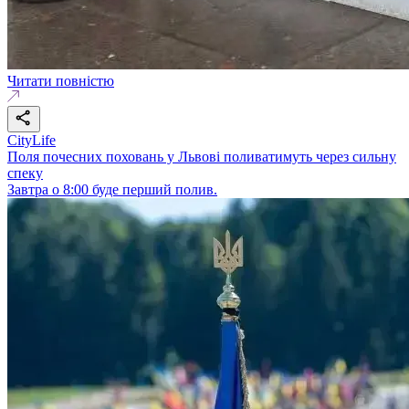
Читати повністю
CityLife
Поля почесних поховань у Львові поливатимуть через сильну
спеку
Завтра о 8:00 буде перший полив.