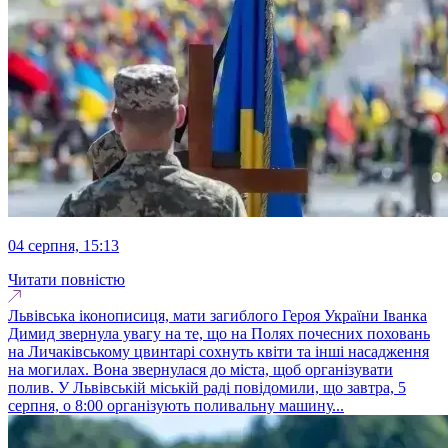
04 серпня, 15:13
Читати повністю
Львівська іконописиця, мати загиблого Героя України Іванка
Димид звернула увагу на те, що на Полях почесних поховань
на Личаківському цвинтарі сохнуть квіти та інші насадження
на могилах. Вона звернулася до міста, щоб організувати
полив. У Львівській міській раді повідомили, що завтра, 5
серпня, о 8:00 організують поливальну машину...