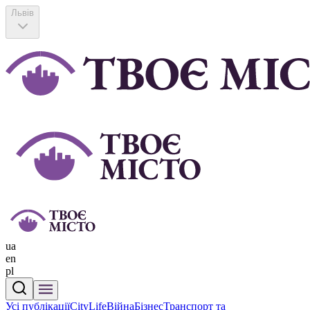
Львів
ua
en
pl
Усі публікації
CityLife
Війна
Бізнес
Транспорт та