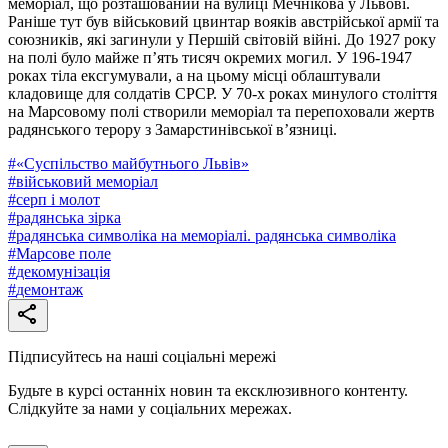
меморіал, що розташований на вулиці Мечнікова у Львові.
Раніше тут був військовий цвинтар вояків австрійської армії та
союзників, які загинули у Першій світовій війні. До 1927 року
на полі було майже п’ять тисяч окремих могил. У 196-1947
роках тіла ексгумували, а на цьому місці облаштували
кладовище для солдатів СРСР. У 70-х роках минулого століття
на Марсовому полі створили меморіал та перепоховали жертв
радянського терору з Замарстинівської в’язниці.
#
«Суспільство майбутнього Львів»
#
військовий меморіал
#
серп і молот
#
радянська зірка
#
радянська символіка на меморіалі. радянська символіка
#
Марсове поле
#
декомунізація
#
демонтаж
Підписуйтесь на наші соціальні мережі
Будьте в курсі останніх новин та ексклюзивного контенту.
Слідкуйте за нами у соціальних мережах.