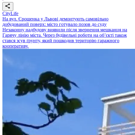
CityLife
На вул. Єрошенка у Львові демонтують самовільно
добудований поверх: місто готувало позов до суду
Незаконну надбудову виявили після звернення мешканця на
Гарячу лінію міста. Через будівельні роботи на об’єкті також
стався зсув ґрунту, який пошкодив територію гаражного
кооперативу.