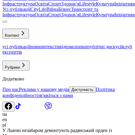
Інфраструктура
Освіта
Спорт
Здоровʼя
Lifestyle
Культура
Ініціатив
Усі публікації
CityLife
Війна
Бізнес
Транспорт та
Інфраструктура
Освіта
Спорт
Здоровʼя
Lifestyle
Культура
Ініціатив
Контент
усі публікації
новини
тексти
відео
колонки
публічні дискусії
клуб
експертів
Рубрики
Додатково
Про нас
Реклама у нашому медіа
Політика
Доступність
конфіденційності
зв'яжіться з нами
ua
en
pl
У Львові незабаром демонтують радянський орден із