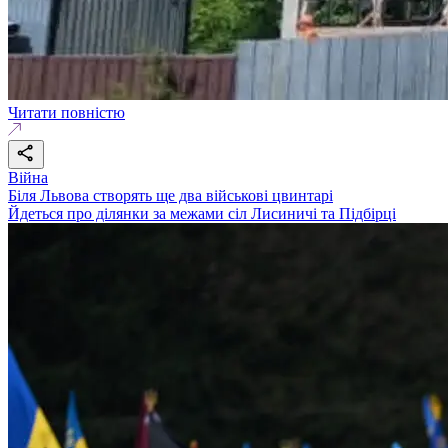
Читати повністю
Війна
Біля Львова створять ще два військові цвинтарі
Йдеться про ділянки за межами сіл Лисиничі та Підбірці