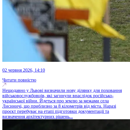
02 червня 2026, 14:10
Читати повністю
Нещодавно у Львові визначили нову ділянку для поховання
військовослужбовців, які загинули внаслідок російсько-
української війни. Йдеться про землю за межами села
Лисиничі, що приблизно за 8 кілометрів від міста. Наразі
проєкт перебуває на етапі підготовки документації та
визначення архітектурних рішень...