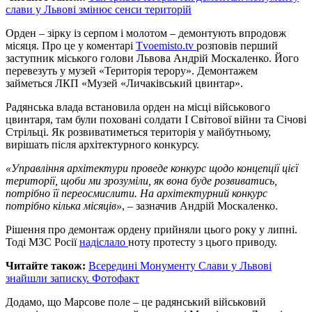
слави у Львові змінює сенси територій
Орден – зірку із серпом і молотом – демонтують впродовж
місяця. Про це у коментарі
Тvoemisto.tv
розповів перший
заступник міського голови Львова Андрій Москаленко. Його
перевезуть у музей «Територія терору». Демонтажем
займеться ЛКП «Музей «Личаківський цвинтар».
Радянська влада встановила орден на місці військового
цвинтаря, там були поховані солдати I Світової війни та Січові
Стрільці. Як розвиватиметься територія у майбутньому,
вирішать після архітектурного конкурсу.
«Управління архітектури проведе конкурс щодо концепції цієї
території, щоби ми зрозуміли, як вона буде розвиватись,
потрібно її переосмислити. На архітектурний конкурс
потрібно кілька місяців»
, – зазначив Андрій Москаленко.
Рішення про демонтаж ордену прийняли цього року у липні.
Тоді МЗС Росії
надіслало
ноту протесту з цього приводу.
Читайте також:
Всередині Монументу Слави у Львові
знайшли записку. Фотофакт
Додамо, що Марсове поле – це радянський військовий