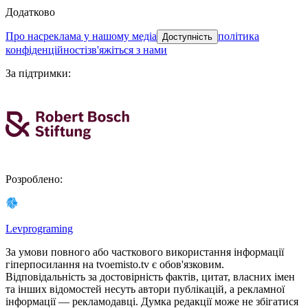
Додатково
про нас
реклама у нашому медіа
політика
Доступність
конфіденційності
зв'яжіться з нами
За підтримки
:
Розроблено
:
Levprograming
За умови повного або часткового використання iнформацiї
гіперпосилання на tvoemisto.tv є обов'язковим.
Відповідальність за достовірність фактів, цитат, власних імен
та інших відомостей несуть автори публікацій, а рекламної
інформації — рекламодавці. Думка редакцiї може не збiгатися