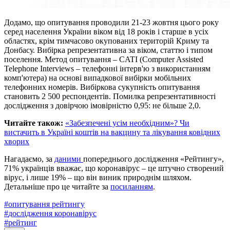
Додамо, що опитування проводили 21-23 жовтня цього року
серед населення України віком від 18 років і старше в усіх
областях, крім тимчасово окупованих територій Криму та
Донбасу. Вибірка репрезентативна за віком, статтю і типом
поселення. Метод опитування – CATI (Computer Assisted
Telephone Interviews – телефонні інтерв'ю з використанням
комп'ютера) на основі випадкової вибірки мобільних
телефонних номерів. Вибіркова сукупність опитування
становить 2 500 респондентів. Помилка репрезентативності
дослідження з довірчою імовірністю 0,95: не більше 2,0.
Читайте також:
«Забезпечені усім необхідним»? Чи
вистачить в Україні коштів на вакцину та лікування ковідних
хворих
Нагадаємо, за
даними
попереднього дослідження «Рейтингу»,
71% українців вважає, що коронавірус – це штучно створений
вірус, і лише 19% – що він виник природнім шляхом.
Детальніше про це читайте за
посиланням
.
#
опитування рейтингу
#
дослідження коронавірус
#
рейтинг