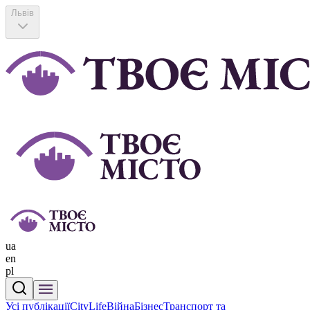
Львів
ua
en
pl
Усі публікації
CityLife
Війна
Бізнес
Транспорт та