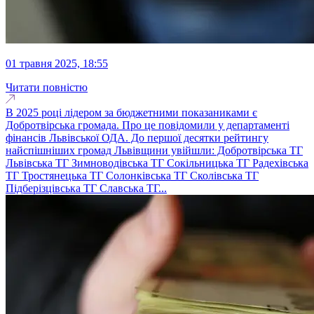
01 травня 2025, 18:55
Читати повністю
В 2025 році лідером за бюджетними показаниками є
Добротвірська громада. Про це повідомили у департаменті
фінансів Львівської ОДА. До першої десятки рейтингу
найспішніших громад Львівщини увійшли: Добротвірська ТГ
Львівська ТГ Зимноводівська ТГ Сокільницька ТГ Радехівська
ТГ Тростянецька ТГ Солонківська ТГ Сколівська ТГ
Підберізцівська ТГ Славська ТГ...