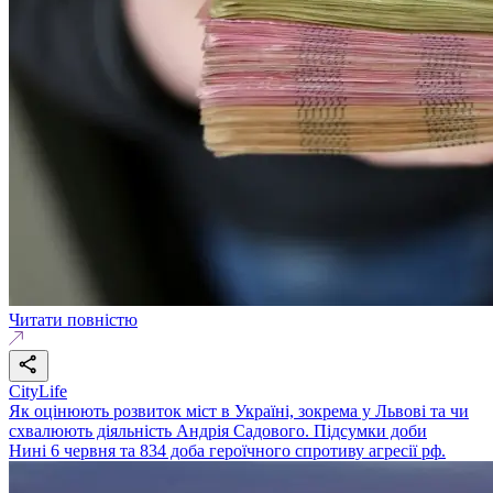
Читати повністю
CityLife
Як оцінюють розвиток міст в Україні, зокрема у Львові та чи
схвалюють діяльність Андрія Садового. Підсумки доби
Нині 6 червня та 834 доба героїчного спротиву агресії рф.