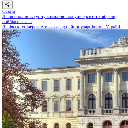
Освіта
Львів очолив вступну кампанію: які університети зібрали
найбільше заяв
Львівські університети — серед найпопулярніших в Україні.