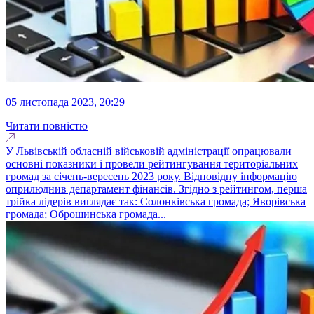
05 листопада 2023, 20:29
Читати повністю
У Львівській обласній військовій адміністрації опрацювали
основні показники і провели рейтингування територіальних
громад за січень-вересень 2023 року. Відповідну інформацію
оприлюднив департамент фінансів. Згідно з рейтингом, перша
трійка лідерів виглядає так: Солонківська громада; Яворівська
громада; Оброшинська громада...