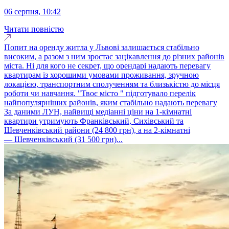
06 серпня, 10:42
Читати повністю
Попит на оренду житла у Львові залишається стабільно
високим, а разом з ним зростає зацікавлення до різних районів
міста. Ні для кого не секрет, що орендарі надають перевагу
квартирам із хорошими умовами проживання, зручною
локацією, транспортним сполученням та близькістю до місця
роботи чи навчання. "Твоє місто " підготувало перелік
найпопулярніших районів, яким стабільно надають перевагу
За даними ЛУН, найвищі медіанні ціни на 1-кімнатні
квартири утримують Франківський, Сихівський та
Шевченківський райони (24 800 грн), а на 2-кімнатні
— Шевченківський (31 500 грн)...