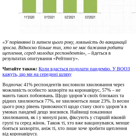
«У порівнянні із липнем цього року, лояльність до вакцинації
зросла. Відносно більше тих, хто не має бажання робити
щеплення, серед молодих респондентів»,
– йдеться в
результатах опитування «Рейтингу».
Читайте також:
Коли вдасться подолати пандемію. У ВООЗ
кажуть, що ми на середині шляху
Водночас 41% респондентів висловили хвилювання через
можливість особисто захворіти на коронавірус, 57% – не
мають таких побоювань. Щодо здоров’я своїх близьких та
рідних хвилюються 77%, не хвилюються лише 23%. Із весни
цього року рівень тривожності щодо стану свого здоров’я в
умовах пандемії дещо знизився. Найвищі показники
хвилювання, як і у минулі рази, фіксують у старшій віковій
групі та серед жінок. Також ті, хто вже вакцинувався, менше
бояться захворіти, аніж ті, хто лише хоче зробити щеплення
від коронавірусу.