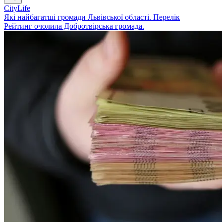
CityLife
Які найбагатші громади Львівської області. Перелік
Рейтинг очолила Добротвірська громада.