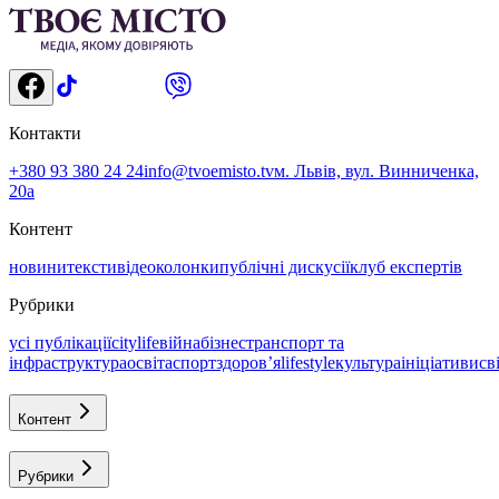
Контакти
+380 93 380 24 24
info@tvoemisto.tv
м. Львів, вул. Винниченка,
20а
Контент
новини
тексти
відео
колонки
публічні дискусії
клуб експертів
Рубрики
усі публікації
citylife
війна
бізнес
транспорт та
інфраструктура
освіта
спорт
здоровʼя
lifestyle
культура
ініціативи
св
Контент
Рубрики