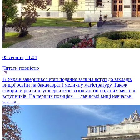
05 серпня, 11:04
Читати повністю
В Україн завершився етап подання заяв на вступ до закладів
вищої освіти на бакалаврат і медичну магістратуру. Також
створили рейтинг університетів за кількістю поданих заяв від
вступників. На перших позиціях — львівські вищі навчальні
заклад...