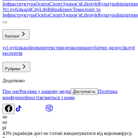
Інфраструктура
Освіта
Спорт
Здоровʼя
Lifestyle
Культура
Ініціатив
Усі публікації
CityLife
Війна
Бізнес
Транспорт та
Інфраструктура
Освіта
Спорт
Здоровʼя
Lifestyle
Культура
Ініціатив
Контент
усі публікації
новини
тексти
відео
колонки
публічні дискусії
клуб
експертів
Рубрики
Додатково
Про нас
Реклама у нашому медіа
Політика
Доступність
конфіденційності
зв'яжіться з нами
ua
en
pl
43% українців досі не готові вакцинуватися від коронавірусу.