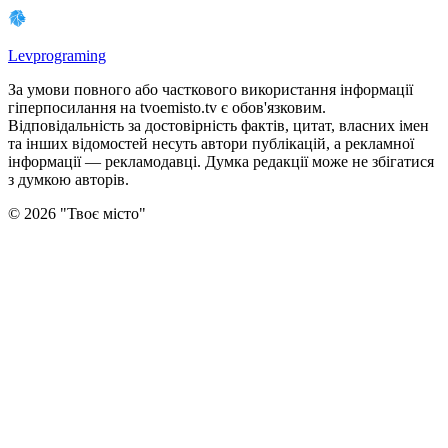
Levprograming
За умови повного або часткового використання iнформацiї
гіперпосилання на tvoemisto.tv є обов'язковим.
Відповідальність за достовірність фактів, цитат, власних імен
та інших відомостей несуть автори публікацій, а рекламної
інформації — рекламодавці. Думка редакцiї може не збiгатися
з думкою авторiв.
©
2026
"
Твоє місто
"