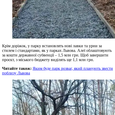
Крім доріжок, у парку встановлять нові лавки та урни за
стилем і стандартами, як у парках Львова. Алеї облаштовують
за кошти державної субвенції – 1,5 млн грн. Щоб завершити
проєкт, з міського бюджету виділять ще 1,1 млн грн.
Читайте також:
Яким буде парк розваг, який планують звести
поблизу Львова