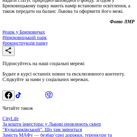
надати статус природно-заповідного фонду. Згодом у
Брюховицькому парку мають намір встановити освітлення, а
також передати на баланс Львова та оформити його межі.
Фото ЛМР
#
парк у Брюховичах
#
брюховицький парк
#
реконструкція парку
Підписуйтесь на наші соціальні мережі
Будьте в курсі останніх новин та ексклюзивного контенту.
Слідкуйте за нами у соціальних мережах.
Читайте також
CityLife
За кошти інвестора: у Львові оновлюють сквер
"Кульпарківський". Що там зміниться
Замість МАФу — безбар’єрні доріжки, теренкури та