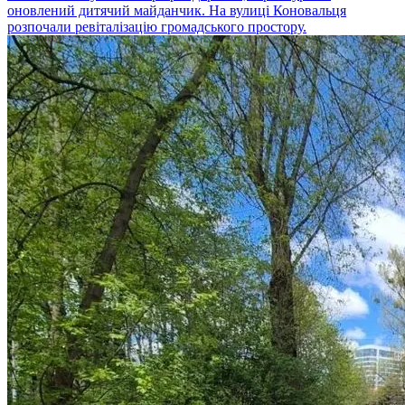
оновлений дитячий майданчик. На вулиці Коновальця
розпочали ревіталізацію громадського простору.