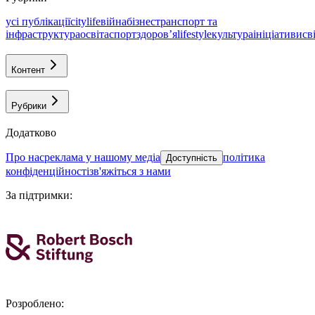
усі публікації
citylife
війна
бізнес
транспорт та
інфраструктура
освіта
спорт
здоровʼя
lifestyle
культура
ініціативи
св
Контент
Рубрики
Додатково
про нас
реклама у нашому медіа
політика
Доступність
конфіденційності
зв'яжіться з нами
За підтримки
:
Розроблено
: