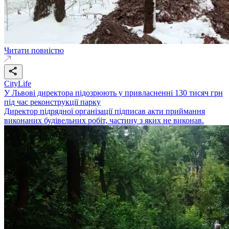
Читати повністю
CityLife
У Львові директора підозрюють у привласненні 130 тисяч грн
під час реконструкції парку
Директор підрядної організації підписав акти приймання
виконаних будівельних робіт, частину з яких не виконав.