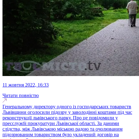
11 жовтня 2022, 16:33
Читати повністю
Генеральному директору одного із господарських товариств
Львівщини оголосили підозру у заволодінні коштами під час
реконструкції львівського парку. Про це повідомили у
пресслужбі прокуратури Львівської області. За даними
слідства, між Львівською міською радою та очолюваним
підозрюваним товариством було укладений договір на