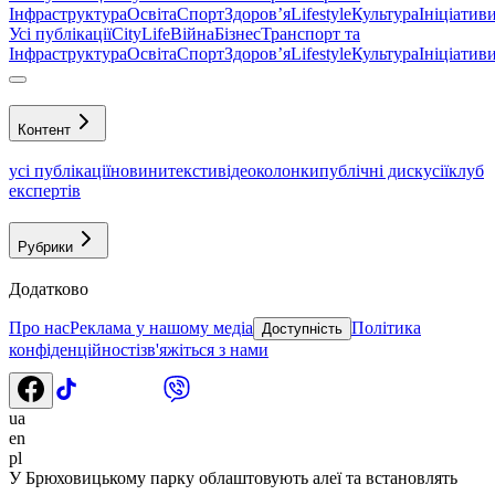
Інфраструктура
Освіта
Спорт
Здоровʼя
Lifestyle
Культура
Ініціатив
Усі публікації
CityLife
Війна
Бізнес
Транспорт та
Інфраструктура
Освіта
Спорт
Здоровʼя
Lifestyle
Культура
Ініціатив
Контент
усі публікації
новини
тексти
відео
колонки
публічні дискусії
клуб
експертів
Рубрики
Додатково
Про нас
Реклама у нашому медіа
Політика
Доступність
конфіденційності
зв'яжіться з нами
ua
en
pl
У Брюховицькому парку облаштовують алеї та встановлять