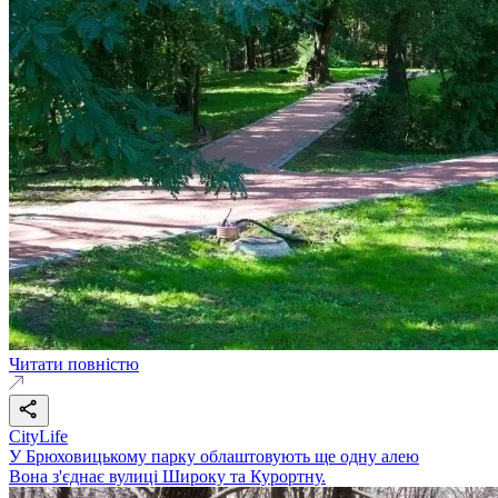
Читати повністю
CityLife
У Брюховицькому парку облаштовують ще одну алею
Вона з'єднає вулиці Широку та Курортну.