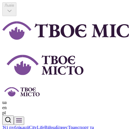
Львів
ua
en
pl
Усі публікації
CityLife
Війна
Бізнес
Транспорт та