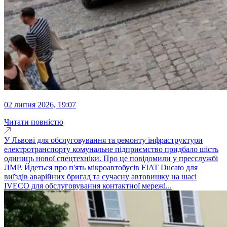
02 липня 2026, 19:07
Читати повністю
У Львові для обслуговування та ремонту інфраструктури
електротранспорту комунальне підприємство придбало шість
одиниць нової спецтехніки. Про це повідомили у пресслужбі
ЛМР. Йдеться про п'ять мікроавтобусів FIAT Ducato для
виїздів аварійних бригад та сучасну автовишку на шасі
IVECO для обслуговування контактної мережі...