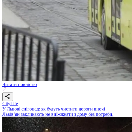
Читати повністю
CityLife
У Львові снігопад: як будуть чистити дороги вночі
Львів’ян закликають не виїжджати з дому без потреби.