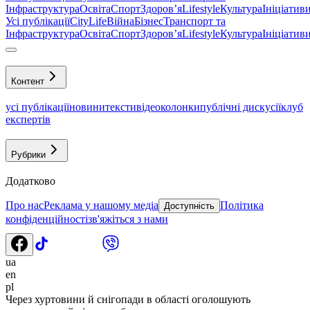
Інфраструктура
Освіта
Спорт
Здоровʼя
Lifestyle
Культура
Ініціатив
Усі публікації
CityLife
Війна
Бізнес
Транспорт та
Інфраструктура
Освіта
Спорт
Здоровʼя
Lifestyle
Культура
Ініціатив
Контент
усі публікації
новини
тексти
відео
колонки
публічні дискусії
клуб
експертів
Рубрики
Додатково
Про нас
Реклама у нашому медіа
Політика
Доступність
конфіденційності
зв'яжіться з нами
ua
en
pl
Через хуртовини й снігопади в області оголошують