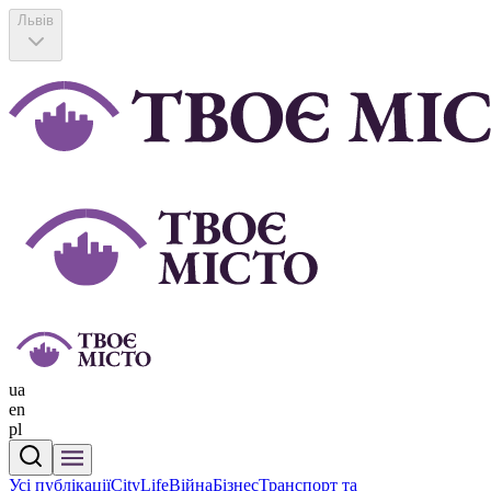
Львів
ua
en
pl
Усі публікації
CityLife
Війна
Бізнес
Транспорт та