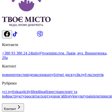
Контакти
+380 93 380 24 24
info@tvoemisto.tv
м. Львів, вул. Винниченка,
20а
Контент
новини
тексти
відео
колонки
публічні дискусії
клуб експертів
Рубрики
усі публікації
citylife
війна
бізнес
транспорт та
інфраструктура
освіта
спорт
здоровʼя
lifestyle
культура
ініціативи
св
Контент