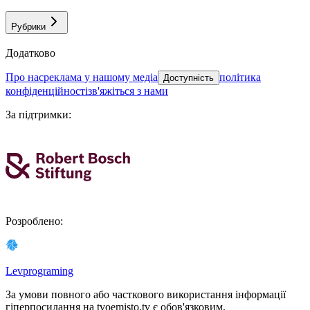
Рубрики
Додатково
про нас
реклама у нашому медіа
політика
Доступність
конфіденційності
зв'яжіться з нами
За підтримки
:
Розроблено
:
Levprograming
За умови повного або часткового використання iнформацiї
гіперпосилання на tvoemisto.tv є обов'язковим.