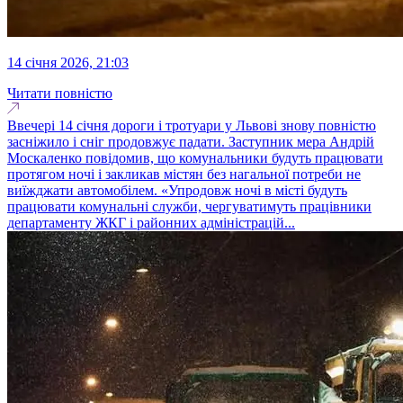
14 січня 2026, 21:03
Читати повністю
Ввечері 14 січня дороги і тротуари у Львові знову повністю
засніжило і сніг продовжує падати. Заступник мера Андрій
Москаленко повідомив, що комунальники будуть працювати
протягом ночі і закликав містян без нагальної потреби не
виїжджати автомобілем. «Упродовж ночі в місті будуть
працювати комунальні служби, чергуватимуть працівники
департаменту ЖКГ і районних адміністрацій...