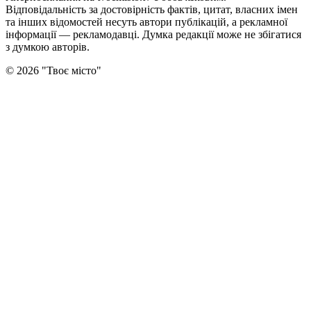
Відповідальність за достовірність фактів, цитат, власних імен
та інших відомостей несуть автори публікацій, а рекламної
інформації — рекламодавці. Думка редакцiї може не збiгатися
з думкою авторiв.
©
2026
"
Твоє місто
"