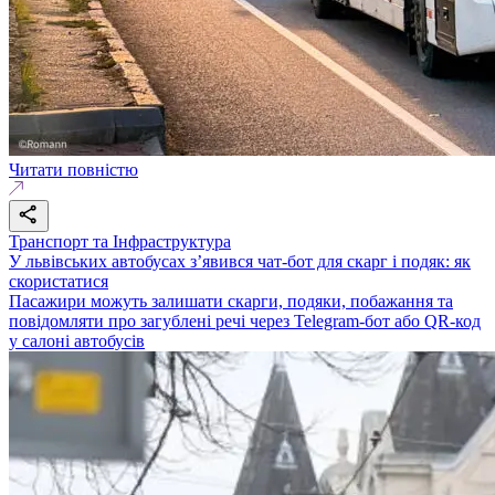
Читати повністю
Транспорт та Інфраструктура
У львівських автобусах з’явився чат-бот для скарг і подяк: як
скористатися
Пасажири можуть залишати скарги, подяки, побажання та
повідомляти про загублені речі через Telegram-бот або QR-код
у салоні автобусів