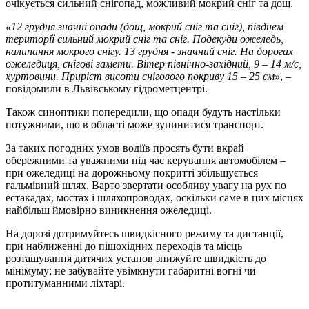
очікується сильний снігопад, можливий мокрий сніг та дощ.
«12 грудня значні опади (дощ, мокрий сніг та сніг), півднем
території сильний мокрий сніг та сніг. Подекуди ожеледь,
налипання мокрого снігу. 13 грудня - значний сніг. На дорогах
ожеледиця, снігові замети. Вітер північно-західний, 9 – 14 м/с,
хуртовини. Приріст висоти снігового покриву 15 – 25 см»
, –
повідомили в Львівському гідрометцентрі.
Також синоптики попередили, що опади будуть настільки
потужними, що в області може зупинитися транспорт.
За таких погодних умов водіїв просять бути вкрай
обережними та уважними під час керування автомобілем –
при ожеледиці на дорожньому покритті збільшується
гальмівний шлях. Варто звертати особливу увагу на рух по
естакадах, мостах і шляхопроводах, оскільки саме в цих місцях
найбільш ймовірно виникнення ожеледиці.
На дорозі дотримуйтесь швидкісного режиму та дистанції,
при наближенні до пішохідних переходів та місць
розташування дитячих установ знижуйте швидкість до
мінімуму; не забувайте увімкнути габаритні вогні чи
протитуманними ліхтарі.