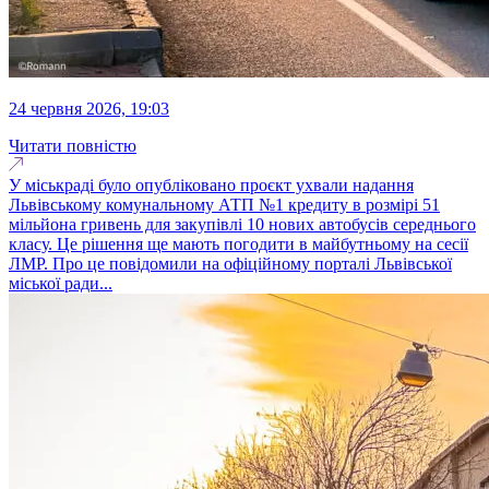
24 червня 2026, 19:03
Читати повністю
У міськраді було опубліковано проєкт ухвали надання
Львівському комунальному АТП №1 кредиту в розмірі 51
мільйона гривень для закупівлі 10 нових автобусів середнього
класу. Це рішення ще мають погодити в майбутньому на сесії
ЛМР. Про це повідомили на офіційному порталі Львівської
міської ради...