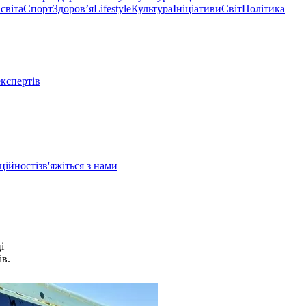
світа
Спорт
Здоровʼя
Lifestyle
Культура
Ініціативи
Світ
Політика
експертів
ційності
зв'яжіться з нами
і
ів.