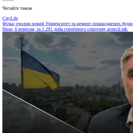
Читайте також
CityLife
Фільц очолив новий Університет та ремонт пошкоджених будинк
Нині, 6 вересня, та 1 291 доба героїчного спротиву агресії рф.