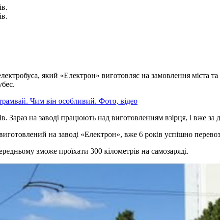
ів.
ів.
ь електробуса, який «Електрон» виготовляє на замовлення міста т
бес.
рамвай. Чим він особливий. Фото, відео
 Зараз на заводі працюють над виготовленням взірця, і вже за дв
виготовлений на заводі «Електрон», вже 6 років успішно перевоз
ередньому зможе проїхати 300 кілометрів на самозаряді.