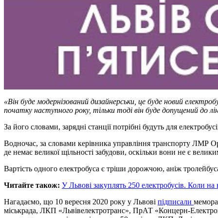
«Він буде модернізований дизайнерськи, це буде новий електро
початку наступного року, тільки тоді він буде допущений до лі
За його словами, зарядні станції потрібні будуть для електробусі
Водночас, за словами керівника управління транспорту ЛМР Оре
де немає великої щільності забудови, оскільки вони не є велик
Вартість одного електробуса є тріши дорожчою, аніж тролейбуса
Читайте також:
У Львові закуплять 250 електробусів. Коли на
Нагадаємо, що 10 вересня 2020 року у Львові
підписали
мемора
міськрада, ЛКП «Львівелектротранс», ПрАТ «Концерн-Електрон»