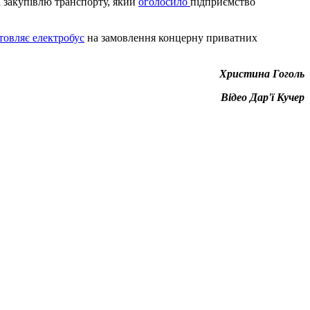
а закупівлю транспорту, який
оголосило
підприємство
товляє електробус
на замовлення концерну приватних
Христина Гоголь
Відео Дар'ї Кучер