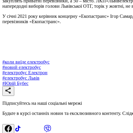
закуплять приватні перевізники, а 50 – місто. ЛКП«Львівелект
напередодні виборів голови Львівської ОТГ, торік у жовтні, не 
У січні 2021 року керівник концерну «Екопастранс» Ігор Самар
перевізників «Екопастранс».
#
коли виїде електробус
#
новий електробус
#
електробус Електрон
#
електробус Львів
#
Юрій Бубес
Підписуйтесь на наші соціальні мережі
Будьте в курсі останніх новин та ексклюзивного контенту. Слід