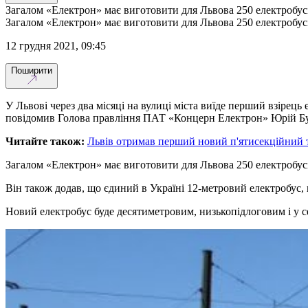
Загалом «Електрон» має виготовити для Львова 250 електробус
Загалом «Електрон» має виготовити для Львова 250 електробус
12 грудня 2021, 09:45
Поширити
У Львові через два місяці на вулиці міста виїде перший взірец
повідомив Голова правління ПАТ «Концерн Електрон» Юрій Бу
Читайте також:
Львів отримав перший новий п'ятисекційний т
Загалом «Електрон» має виготовити для Львова 250 електробусів.
Він також додав, що єдиний в Україні 12-метровий електробус, 
Новий електробус буде десятиметровим, низькопідлоговим і у с