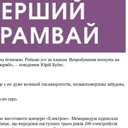
та безпекою. Робимо усе за планом. Випробування почнуть на
заряді»
, – повідомив Юрій Бубес.
де є не дуже великий пасажиропотік, низькоповерхова забудова,
сяч євро.
 має виготовити концерн «Електрон». Меморандум підписали
ачає, що впродовж наступних трьох років 200 електробусів