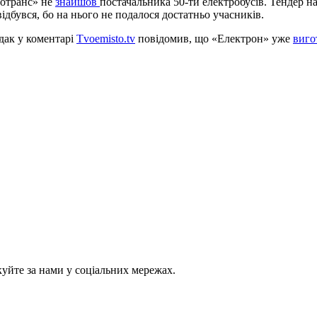
ротранс» не
знайшов
постачальника 50-ти електробусів. Тендер н
відбувся, бо на нього не подалося достатньо учасників.
дак у коментарі
Тvoemisto.tv
повідомив, що «Електрон» уже
виго
куйте за нами у соціальних мережах.