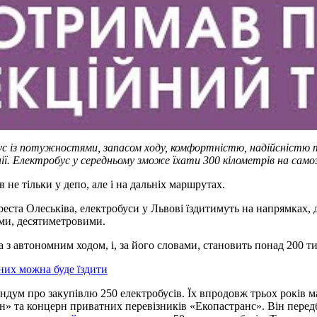
бус із потужностями, запасом ходу, комфортністю, надійсністю 
нії. Електробус у середньому зможе їхати 300 кілометрів на само
в не тільки у депо, але і на дальніх маршрутах.
ста Олеськіва, електробуси у Львові їздитимуть на напрямках, 
ими, десятиметровими.
 з автономним ходом, і, за його словами, становить понад 200 ти
 них можна буде їздити
ндум про закупівлю 250 електробусів. Їх впродовж трьох років
 та концерн приватних перевізників «Екопастранс». Він передб