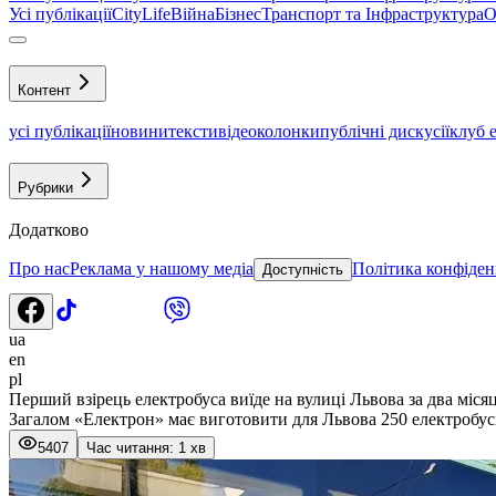
Усі публікації
CityLife
Війна
Бізнес
Транспорт та Інфраструктура
О
Контент
усі публікації
новини
тексти
відео
колонки
публічні дискусії
клуб 
Рубрики
Додатково
Про нас
Реклама у нашому медіа
Політика конфіден
Доступність
ua
en
pl
Перший взірець електробуса виїде на вулиці Львова за два місяц
Загалом «Електрон» має виготовити для Львова 250 електробус
5407
Час читання: 1 хв