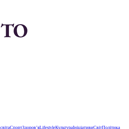
світа
Спорт
Здоровʼя
Lifestyle
Культура
Ініціативи
Світ
Політика