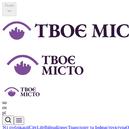
Львів
ua
en
pl
Усі публікації
CityLife
Війна
Бізнес
Транспорт та Інфраструктура
О